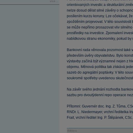
více...
orientovaných investic a strukturální zm
nelze dosud dělat silné závěry o schopn
posílením kurzu koruny. Lze očekávat, že
zpožděním projevovat. V této souvislosti 
se může nepřímo prosazovat vliv silného
prostředky na investice. Zpomalení invest
nabídkovou stranu ekonomiky, pokud by mě
Bankovní rada věnovala pozornost také v
především úvěry obyvatelstvu. Bylo kons
výstavby začíná být významné nejen z hle
objemu. Měnová politika tak získává jed
sazeb do agregátní poptávky. V této souvi
soukromé spotřeby uvedenou skutečnost
Na závěr svého jednání rozhodla bankov
sazbu pro dvoutýdenní repo operace ne
Přítomni: Guvernér doc. Ing. Z. Tůma, CS
RNDr. L. Niedermayer, vrchní ředitelka Ing
Frait, vrchní ředitel Ing. P. Štěpánek, CSc.
Reklama