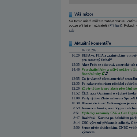
Váš názor
Na tomto místě můžete zahájit diskusi. Zatím
pouze přihlášení uživatelé (
Přihlásit
). Pokud ne
zde
.
Aktuální komentáře
07.08.2026
16:20
UEFA vs. FIFA a „tajné plány vytvoř
pro samotný fotbal“
15:35
Akce Fedu se odsouvá, americký trh 
14:46
Vysychající řeky a ničivé požáry v E
finanční trhy
12:55
Co je vlastně cílem americké centrál
12:35
Po raketovém růstu přichází vybírán
12:26
Závěr týdne je pro akcie převážně po
11:52
ČEZ, a.s.: Oznámení o výplatě úrok
11:00
Perly týdne: Zlato nahoru a SpaceX 
10:30
Hlavní akcionář Volkswagenu je ve z
8:59
Komerční banka, a.s.: Výpis z obchod
8:51
Výsledky oznámily CSG a Gen Digital
8:47
Rozbřesk: Koruna po holubičím přek
8:14
CSG výrazně překonala odhady. Obran
5:50
Srpen přeje dividendám. CNBC vybírá
výnosem