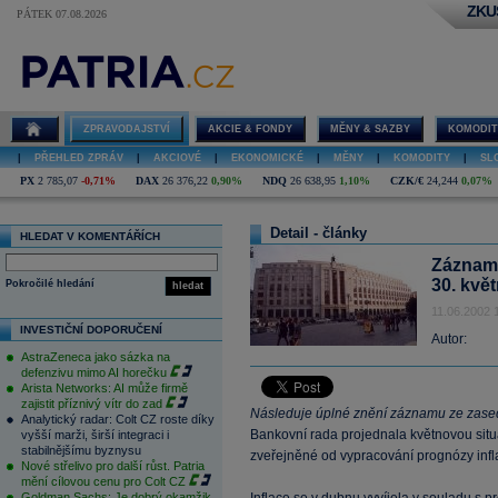
ZKU
PÁTEK 07.08.2026
ZPRAVODAJSTVÍ
AKCIE & FONDY
MĚNY & SAZBY
KOMODIT
|
PŘEHLED ZPRÁV
|
AKCIOVÉ
|
EKONOMICKÉ
|
MĚNY
|
KOMODITY
|
SL
PX
2 785,07
-0,71%
DAX
26 376,22
0,90%
NDQ
26 638,95
1,10%
CZK/€
24,244
0,07%
Detail - články
HLEDAT V KOMENTÁŘÍCH
Záznam 
30. kvě
Pokročilé hledání
hledat
11.06.2002 
INVESTIČNÍ DOPORUČENÍ
Autor:
AstraZeneca jako sázka na
defenzivu mimo AI horečku
Arista Networks: AI může firmě
zajistit příznivý vítr do zad
Následuje úplné znění záznamu ze zase
Analytický radar: Colt CZ roste díky
Bankovní rada projednala květnovou situ
vyšší marži, širší integraci i
stabilnějšímu byznysu
zveřejněné od vypracování prognózy infl
Nové střelivo pro další růst. Patria
mění cílovou cenu pro Colt CZ
Goldman Sachs: Je dobrý okamžik