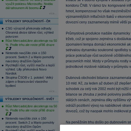
Inflace se v dubnu vyvíjela v souladu s p
využít poklesu Microsoftu. Nvidia
koridoru ČNB. V rámci tzv. korigované in
dál tahounem AI boomu
hmot, kompenzoval ho však meziměsíční p
více...
významnějších inflačních tlaků v ekonomic
VÝSLEDKY SPOLEČNOSTÍ - ČR
dovozní ceny zaznamenaly mírně větší po
CSG výrazně překonala odhady.
Obranná divize táhne růst, výhled
Průmyslová produkce nadále dynamicky r
potvrzen
tržeb, což je spojeno zejména s dodávkam
Růst MercadoLibre akceleruje na 50
zpomalení tempa domácí ekonomické akti
%. Podle trhu ale roste příliš draze
setrvalou dynamiku soukromé spotřeby spí
Nintendo navýšilo zisk o 150
práce pokračuje růst sezónně očištěnéh
procent. Switch 2 a Mario pomohly
pracovních míst. Mzdy v průmyslu rostly 
navzdory dražším čipům
Rychlejší růst, vyšší marže a lepší
jednotkové mzdové náklady v průmyslu v
výhled. Lilly překonává Novo
Nordisk
Skupina ČSOB v 1. pololetí: Velký
Dubnová obchodní bilance zaznamenala v
zájem o financování vlastního
10 mld. Kč, za leden až duben již zlepše
bydlení
schodek za celý rok 2002 mohl být nižš
více...
bilance se zhruba z jedné poloviny podíle
VÝSLEDKY SPOLEČNOSTÍ - SVĚT
stálých cenách, zejména díky vyššímu vý
odráží pozitivní vývoj na nabídkové straně
Růst MercadoLibre akceleruje na 50
%. Podle trhu ale roste příliš draze
dovozů, což by naopak mohlo indikovat po
Nintendo navýšilo zisk o 150
Na peněžním trhu došlo po dubnovém sní
procent. Switch 2 a Mario pomohly
navzdory dražším čipům
poklesu výnosové křivky. Snížení repo s
Rychlejší růst, vyšší marže a lepší