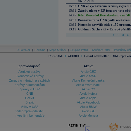
06.08.2026
15:57
ČNB ve vyčkávacím režimu, zvýšení s
15:31
Zásoby plynu v EU jsou pro toto obdo
14:47
Růst MercadoLibre akceleruje na 50 %
14:37
Bankovní rada ČNB podle očekávání 
13:32
Nintendo navýšilo zisk o 150 procen
13:19
Goldman Sachs vidí v Evropě přehlíže
1
2
3
4
O Patria.cz
|
Reklama
|
Mapa Stránek
|
Skupina Patria
|
Kariéra v Patrii
|
Podmínky uží
|
Cookies
|
|
RSS / XML
E-mail newsletter
SMS zpravod
Zpravodajství:
Akcie:
Akciové zprávy
Akcie ČEZ
Ekonomické zprávy
Akcie NWR
Zprávy o měnách a sazbách
Akcie Komerční banka
Zprávy o komoditách
Akcie Erste Bank
Zprávy o HDP
Akcie O2
ČNB
Akcie Kofola
Grexit
Akcie Apple
Brexit
Akcie Facebook
Volby v USA
Akcie BMW
Video zpravodajství
Akcie GE
Investiční komentáře
Akcie Moneta