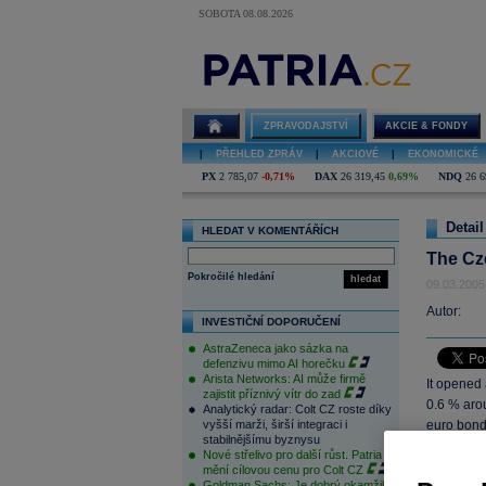
SOBOTA 08.08.2026
ZPRAVODAJSTVÍ
AKCIE & FONDY
|
PŘEHLED ZPRÁV
|
AKCIOVÉ
|
EKONOMICKÉ
PX
2 785,07
-0,71%
DAX
26 319,45
0,69%
NDQ
26 6
Detail
HLEDAT V KOMENTÁŘÍCH
The Cz
Pokročilé hledání
hledat
09.03.2005
Autor:
INVESTIČNÍ DOPORUČENÍ
AstraZeneca jako sázka na
defenzivu mimo AI horečku
Arista Networks: AI může firmě
It opened
zajistit příznivý vítr do zad
0.6 % aro
Analytický radar: Colt CZ roste díky
vyšší marži, širší integraci i
euro bond.
stabilnějšímu byznysu
course, th
Nové střelivo pro další růst. Patria
revealed d
mění cílovou cenu pro Colt CZ
Goldman Sachs: Je dobrý okamžik