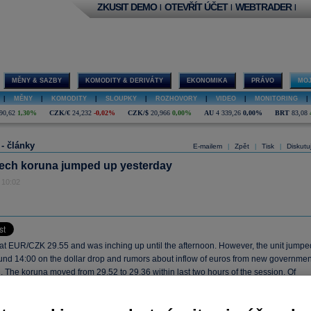
ZKUSIT DEMO
OTEVŘÍT ÚČET
WEBTRADER
|
|
|
MĚNY & SAZBY
KOMODITY & DERIVÁTY
EKONOMIKA
PRÁVO
MOJ
|
MĚNY
|
KOMODITY
|
SLOUPKY
|
ROZHOVORY
|
VIDEO
|
MONITORING
|
90,62
1,30%
CZK/€
24,232
-0,02%
CZK/$
20,966
0,00%
AU
4 339,26
0,00%
BRT
83,08
 - články
E-mailem
Zpět
Tisk
Diskutu
|
|
|
ech koruna jumped up yesterday
 10:02
 at EUR/CZK 29.55 and was inching up until the afternoon. However, the unit jumpe
und 14:00 on the dollar drop and rumors about inflow of euros from new governmen
 The koruna moved from 29.52 to 29.36 within last two hours of the session. Of
ere is overall positive sentiment in the region for several weeks, too. Moreover,
ata also supported the koruna. The inflation was only 0.2 % in February, which