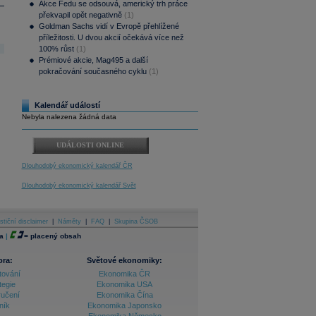
Akce Fedu se odsouvá, americký trh práce
překvapil opět negativně
(1)
Goldman Sachs vidí v Evropě přehlížené
příležitosti. U dvou akcií očekává více než
100% růst
(1)
Prémiové akcie, Mag495 a další
pokračování současného cyklu
(1)
Kalendář událostí
Nebyla nalezena žádná data
UDÁLOSTI ONLINE
Dlouhodobý ekonomický kalendář ČR
Dlouhodobý ekonomický kalendář Svět
stiční disclaimer
|
Náměty
|
FAQ
|
Skupina ČSOB
a
|
=
placený obsah
ora:
Světové ekonomiky:
tování
Ekonomika ČR
tegie
Ekonomika USA
ručení
Ekonomika Čína
ník
Ekonomika Japonsko