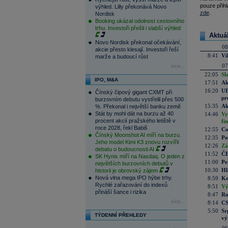
pouze přihl
výhled. Lilly překonává Novo
zde
.
Nordisk
Booking ukázal odolnost cestovního
trhu. Investoři přešli i slabší výhled
Aktuá
Novo Nordisk překonal očekávání,
08
akcie přesto klesají. Investoři řeší
8:41
Ví
marže a budoucí růst
07
více...
22:05
Sl
IPO, M&A
17:51
Ak
16:20
UE
Čínský čipový gigant CXMT při
pr
burzovním debutu vystřelil přes 500
15:35
Ak
%. Překonal i největší banku země
Stát by mohl dát na burzu až 40
14:46
Vy
procent akcií pražského letiště v
fi
roce 2028, řekl Babiš
12:55
Co
Čínský Moonshot AI míří na burzu.
12:35
Po
Jeho model Kimi K3 znovu rozvířil
12:26
Zá
debatu o budoucnosti AI
11:52
ČE
SK Hynix míří na Nasdaq. O jeden z
11:00
Pe
největších burzovních debutů v
10:30
Hl
historii je obrovský zájem
Nová vlna mega IPO hýbe trhy.
8:59
Ko
Rychlé zařazování do indexů
8:51
Vý
přináší šance i rizika
8:47
Ro
více...
8:14
CS
5:50
Sr
TÝDENNÍ PŘEHLEDY
vý