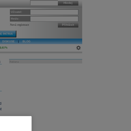
Hledej
Uživatel:
Heslo:
Nová registrace
Přihlásit
E PATRIA
DISKUSE
|
BLOG
4,61%
j
Reklama
d
t