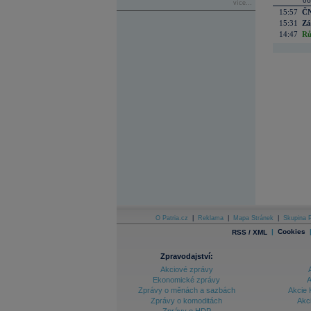
06
více...
15:57
ČN
15:31
Zá
14:47
Rů
O Patria.cz
|
Reklama
|
Mapa Stránek
|
Skupina P
|
Cookies
RSS / XML
Zpravodajství:
Akciové zprávy
Ekonomické zprávy
A
Zprávy o měnách a sazbách
Akcie 
Zprávy o komoditách
Akc