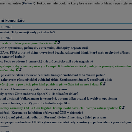
ášení uživatelé (
Přihlásit
). Pokud nemáte účet, na který byste se mohli přihlásit, registrujte se
lní komentáře
.08.2026
kendář: Trhy nemají rády prázdné řeči
.08.2026
abá data z trhu práce pomohla akciím
cie v optimismu, průmysl v extrémním, dluhopisy neprotestují
FA vs. FIFA a „tajné plány vytvořené bezcharakterními lidmi, které mají pochybné přínosy
o samotný fotbal“
ce Fedu se odsouvá, americký trh práce překvapil opět negativně
sychající řeky a ničivé požáry v Evropě. Klimatická rizika dopadají na průmysl, ekonomiku 
nanční trhy
 je vlastně cílem americké centrální banky? Nasliboval toho Warsh příliš?
 raketovém růstu přichází vybírání zisků. Zaměstnanci SpaceX prodávají akcie
věr týdne je pro akcie převážně pozitivní při vyčkávání na nová data
Z, a.s.: Oznámení o výplatě úrokového výnosu
rly týdne: Zlato nahoru a SpaceX k 10 bilionům dolarů
avní akcionář Volkswagenu je ve ztrátě, automobilku vyzval k rychlým opatřením
merční banka, a.s.: Výpis z obchodního rejstříku
sledky oznámily CSG a Gen Digital, Trump uvalil nová cla. Evropa zahájí opatrně
zbřesk: Koruna po holubičím překvapení ČNB v defenzivě
G výrazně překonala odhady. Obranná divize táhne růst, výhled potvrzen
pen přeje dividendám. CNBC vybírá mezi aristokraty s růstovým potenciálem i pravidelným
nosem