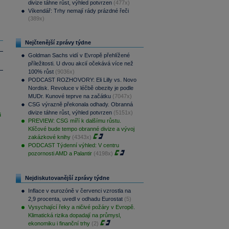
divize táhne růst, výhled potvrzen
(477x)
Víkendář: Trhy nemají rády prázdné řeči
(389x)
Nejčtenější zprávy týdne
Goldman Sachs vidí v Evropě přehlížené
příležitosti. U dvou akcií očekává více než
100% růst
(9036x)
PODCAST ROZHOVORY: Eli Lilly vs. Novo
Nordisk. Revoluce v léčbě obezity je podle
MUDr. Kunové teprve na začátku
(7047x)
CSG výrazně překonala odhady. Obranná
divize táhne růst, výhled potvrzen
(5151x)
i
PREVIEW: CSG míří k dalšímu růstu.
Klíčové bude tempo obranné divize a vývoj
zakázkové knihy
(4343x)
PODCAST Týdenní výhled: V centru
pozornosti AMD a Palantir
(4198x)
Nejdiskutovanější zprávy týdne
Inflace v eurozóně v červenci vzrostla na
2,9 procenta, uvedl v odhadu Eurostat
(5)
Vysychající řeky a ničivé požáry v Evropě.
Klimatická rizika dopadají na průmysl,
ekonomiku i finanční trhy
(2)