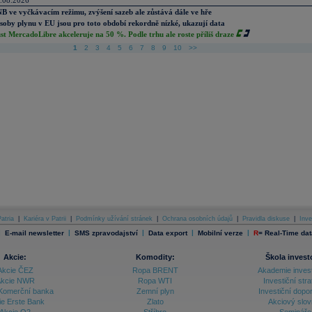
.08.2026
B ve vyčkávacím režimu, zvýšení sazeb ale zůstává dále ve hře
soby plynu v EU jsou pro toto období rekordně nízké, ukazují data
st MercadoLibre akceleruje na 50 %. Podle trhu ale roste příliš draze
1
2
3
4
5
6
7
8
9
10
>>
atria
|
Kariéra v Patrii
|
Podmínky užívání stránek
|
Ochrana osobních údajů
|
Pravidla diskuse
|
Inve
|
|
|
|
|
E-mail newsletter
SMS zpravodajství
Data export
Mobilní verze
R
=
Real-Time dat
Akcie:
Komodity:
Škola invest
Akcie ČEZ
Ropa BRENT
Akademie inves
kcie NWR
Ropa WTI
Investiční stra
Komerční banka
Zemní plyn
Investiční dopo
ie Erste Bank
Zlato
Akciový slov