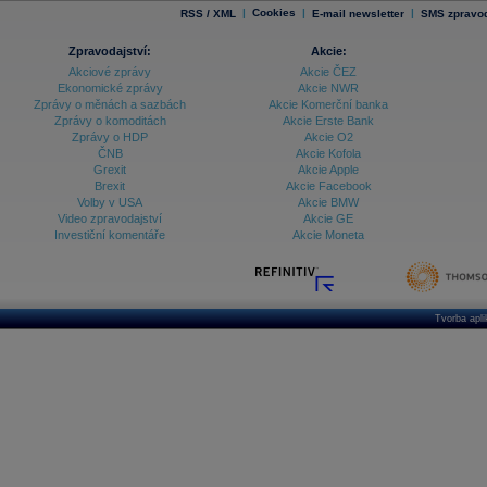
|
Cookies
|
|
RSS / XML
E-mail newsletter
SMS zpravod
Zpravodajství:
Akcie:
Akciové zprávy
Akcie ČEZ
Ekonomické zprávy
Akcie NWR
Zprávy o měnách a sazbách
Akcie Komerční banka
Zprávy o komoditách
Akcie Erste Bank
Zprávy o HDP
Akcie O2
ČNB
Akcie Kofola
Grexit
Akcie Apple
Brexit
Akcie Facebook
Volby v USA
Akcie BMW
Video zpravodajství
Akcie GE
Investiční komentáře
Akcie Moneta
Tvorba apl