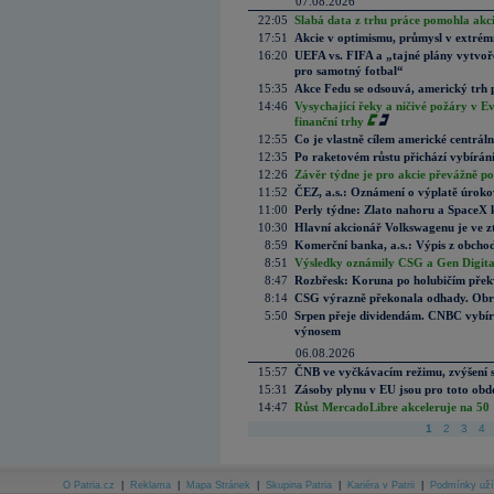
07.08.2026
22:05
Slabá data z trhu práce pomohla akc
17:51
Akcie v optimismu, průmysl v extrémn
16:20
UEFA vs. FIFA a „tajné plány vytvoř
pro samotný fotbal“
15:35
Akce Fedu se odsouvá, americký trh 
14:46
Vysychající řeky a ničivé požáry v E
finanční trhy
12:55
Co je vlastně cílem americké centrál
12:35
Po raketovém růstu přichází vybírán
12:26
Závěr týdne je pro akcie převážně po
11:52
ČEZ, a.s.: Oznámení o výplatě úrok
11:00
Perly týdne: Zlato nahoru a SpaceX 
10:30
Hlavní akcionář Volkswagenu je ve z
8:59
Komerční banka, a.s.: Výpis z obchod
8:51
Výsledky oznámily CSG a Gen Digital
8:47
Rozbřesk: Koruna po holubičím přek
8:14
CSG výrazně překonala odhady. Obran
5:50
Srpen přeje dividendám. CNBC vybírá
výnosem
06.08.2026
15:57
ČNB ve vyčkávacím režimu, zvýšení s
15:31
Zásoby plynu v EU jsou pro toto obdo
14:47
Růst MercadoLibre akceleruje na 50 %
1
2
3
4
O Patria.cz
|
Reklama
|
Mapa Stránek
|
Skupina Patria
|
Kariéra v Patrii
|
Podmínky uží