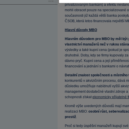
více...
privatizovaným bankám) a efektu nesta
mohli obracet pouze na specializované 
současnosti již každá větší banka poskytuj
ČSOB, která letos financovala největší M
Hlavní důvody MBO
Hlavním důvodem pro MBO by měl být po
vlastnictví manažerů než v rukou stávaj
výsledky a také kupní cena (pokud je sp
druhotné. Doby, kdy se firmy kupovaly za
dávno pryč. Kupní cena a její přiměřenos
financování a jednání s bankami o návratn
Detailní znalost společnosti a místního 
konkurentů v akvizičním procesu, dává
důsledku umožňuje nabídnutí vyšší akviz
management dostatečné vlastní zdroje a j
schopnosti získat
ekonomicky přijatelné 
Kromě výše uvedených důvodů mají mana
realizaci MBO:
osobní růst, seberealiza
prestiž
.
Proč si tedy úspěšní manažeři kupují své 