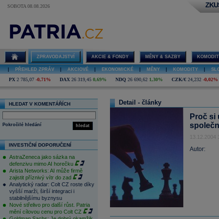
ZKU
SOBOTA 08.08.2026
ZPRAVODAJSTVÍ
AKCIE & FONDY
MĚNY & SAZBY
KOMODIT
|
PŘEHLED ZPRÁV
|
AKCIOVÉ
|
EKONOMICKÉ
|
MĚNY
|
KOMODITY
|
SL
PX
2 785,07
-0,71%
DAX
26 319,45
0,69%
NDQ
26 690,62
1,30%
CZK/€
24,232
-0,02%
Detail - články
HLEDAT V KOMENTÁŘÍCH
Proč si
společn
Pokročilé hledání
hledat
13.12.2004 
INVESTIČNÍ DOPORUČENÍ
Autor:
AstraZeneca jako sázka na
defenzivu mimo AI horečku
Arista Networks: AI může firmě
zajistit příznivý vítr do zad
Analytický radar: Colt CZ roste díky
vyšší marži, širší integraci i
stabilnějšímu byznysu
Nové střelivo pro další růst. Patria
mění cílovou cenu pro Colt CZ
Goldman Sachs: Je dobrý okamžik