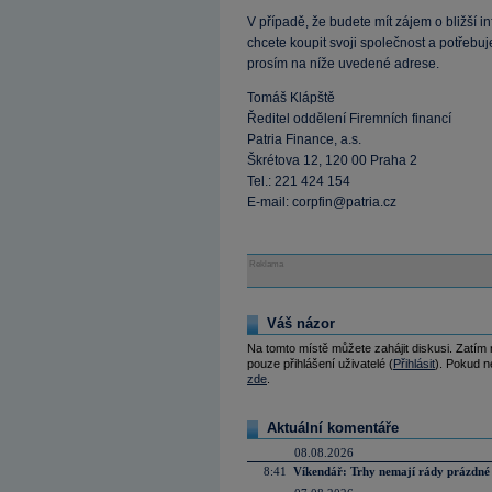
V případě, že budete mít zájem o bližš
chcete koupit svoji společnost a potřebujet
prosím na níže uvedené adrese.
Tomáš Klápště
Ředitel oddělení Firemních financí
Patria Finance, a.s.
Škrétova 12, 120 00 Praha 2
Tel.: 221 424 154
E-mail: corpfin@patria.cz
Reklama
Váš názor
Na tomto místě můžete zahájit diskusi. Zatím
pouze přihlášení uživatelé (
Přihlásit
). Pokud ne
zde
.
Aktuální komentáře
08.08.2026
8:41
Víkendář: Trhy nemají rády prázdné 