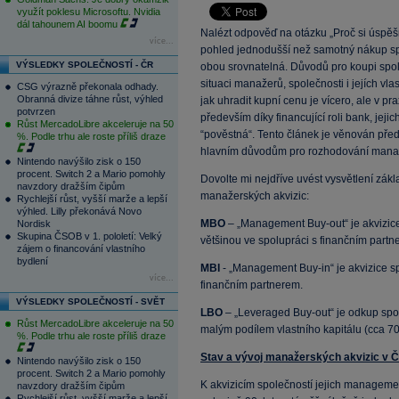
využít poklesu Microsoftu. Nvidia
dál tahounem AI boomu
Nalézt odpověď na otázku „Proč si úspěšn
více...
pohled jednodušší než samotný nákup spole
VÝSLEDKY SPOLEČNOSTÍ - ČR
obou srovnatelná. Důvodů pro koupi spol
situaci manažerů, společnosti i jejích vl
CSG výrazně překonala odhady.
Obranná divize táhne růst, výhled
jak uhradit kupní cenu je vícero, ale v p
potvrzen
především díky financující roli bank, jeji
Růst MercadoLibre akceleruje na 50
“pověstná“. Tento článek je věnován pře
%. Podle trhu ale roste příliš draze
hlavním důvodům pro rozhodování mana
Nintendo navýšilo zisk o 150
procent. Switch 2 a Mario pomohly
Dovolte mi nejdříve uvést vysvětlení zá
navzdory dražším čipům
manažerských akvizic:
Rychlejší růst, vyšší marže a lepší
výhled. Lilly překonává Novo
MBO
– „Management Buy-out“ je akvizice
Nordisk
Skupina ČSOB v 1. pololetí: Velký
většinou ve spolupráci s finančním partn
zájem o financování vlastního
bydlení
MBI
- „Management Buy-in“ je akvizice 
více...
finančním partnerem.
VÝSLEDKY SPOLEČNOSTÍ - SVĚT
LBO
– „Leveraged Buy-out“ je odkup spol
Růst MercadoLibre akceleruje na 50
malým podílem vlastního kapitálu (cca 70
%. Podle trhu ale roste příliš draze
Stav a vývoj manažerských akvizic v 
Nintendo navýšilo zisk o 150
procent. Switch 2 a Mario pomohly
K akvizicím společností jejich manageme
navzdory dražším čipům
Rychlejší růst, vyšší marže a lepší