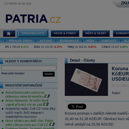
ZKU
ČTVRTEK 06.08.2026
ZPRAVODAJSTVÍ
AKCIE & FONDY
MĚNY & SAZBY
KOMODIT
|
PŘEHLED ZPRÁV
|
AKCIOVÉ
|
EKONOMICKÉ
|
MĚNY
|
KOMODITY
|
SL
PX
2 769,04
0,11%
DAX
26 126,30
-0,29%
NDQ
26 363,44
-0,83%
CZK/€
24,167
0,00%
Detail - články
HLEDAT V KOMENTÁŘÍCH
Koruna 
Kč/EUR,
Pokročilé hledání
hledat
USD/E
INVESTIČNÍ DOPORUČENÍ
07.10.2004 
AstraZeneca jako sázka na
Autor:
defenzivu mimo AI horečku
Arista Networks: AI může firmě
zajistit příznivý vítr do zad
Analytický radar: Colt CZ roste díky
vyšší marži, širší integraci i
Koruna posiluje o dalších několik haléřů 
stabilnějšímu byznysu
31,40 na 31,36 Kč/EUR. Otevírací kurz vů
Nové střelivo pro další růst. Patria
mírně silnější na 25,56 Kč/USD.
mění cílovou cenu pro Colt CZ
Goldman Sachs: Je dobrý okamžik