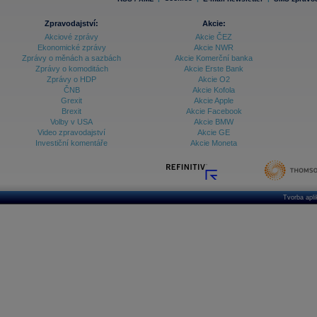
Zpravodajství:
Akcie:
Akciové zprávy
Akcie ČEZ
Ekonomické zprávy
Akcie NWR
Zprávy o měnách a sazbách
Akcie Komerční banka
Zprávy o komoditách
Akcie Erste Bank
Zprávy o HDP
Akcie O2
ČNB
Akcie Kofola
Grexit
Akcie Apple
Brexit
Akcie Facebook
Volby v USA
Akcie BMW
Video zpravodajství
Akcie GE
Investiční komentáře
Akcie Moneta
Tvorba apl