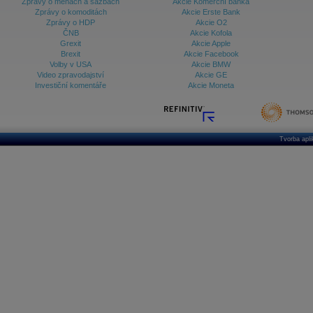
Zprávy o měnách a sazbách
Akcie Komerční banka
Zprávy o komoditách
Akcie Erste Bank
Zprávy o HDP
Akcie O2
ČNB
Akcie Kofola
Grexit
Akcie Apple
Brexit
Akcie Facebook
Volby v USA
Akcie BMW
Video zpravodajství
Akcie GE
Investiční komentáře
Akcie Moneta
Tvorba apl