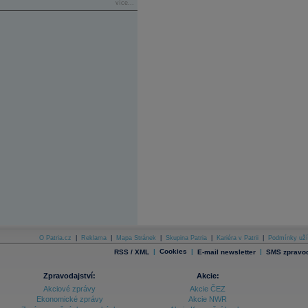
více...
O Patria.cz
|
Reklama
|
Mapa Stránek
|
Skupina Patria
|
Kariéra v Patrii
|
Podmínky uží
|
Cookies
|
|
RSS / XML
E-mail newsletter
SMS zpravod
Zpravodajství:
Akcie:
Akciové zprávy
Akcie ČEZ
Ekonomické zprávy
Akcie NWR