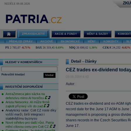
ZKU
NEDĚLE 09.08.2026
ZPRAVODAJSTVÍ
AKCIE & FONDY
MĚNY & SAZBY
KOMODIT
|
PŘEHLED ZPRÁV
|
AKCIOVÉ
|
EKONOMICKÉ
|
MĚNY
|
KOMODITY
|
SL
PX
2 785,07
-0,71%
DAX
26 319,45
0,69%
NDQ
26 690,62
1,30%
CZK/€
24,232
-0,02%
Detail - články
HLEDAT V KOMENTÁŘÍCH
CEZ trades ex-dividend toda
Pokročilé hledání
hledat
09.06.2004 9:43
Autor:
INVESTIČNÍ DOPORUČENÍ
AstraZeneca jako sázka na
defenzivu mimo AI horečku
Arista Networks: AI může firmě
CEZ trades ex-dividend and ex-AGM right
zajistit příznivý vítr do zad
record date for the June 17 AGM is June
Analytický radar: Colt CZ roste díky
vyšší marži, širší integraci i
management is proposing a gross dividen
stabilnějšímu byznysu
shares records in the Czech Securities 
Nové střelivo pro další růst. Patria
June 17.
mění cílovou cenu pro Colt CZ
Goldman Sachs: Je dobrý okamžik