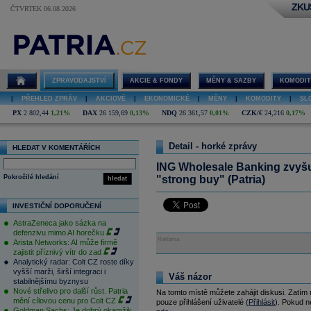
ZKU
ČTVRTEK 06.08.2026
ZPRAVODAJSTVÍ
AKCIE & FONDY
MĚNY & SAZBY
KOMODIT
|
PŘEHLED ZPRÁV
|
AKCIOVÉ
|
EKONOMICKÉ
|
MĚNY
|
KOMODITY
|
SL
PX
2 802,44
1,21%
DAX
26 159,69
0,13%
NDQ
26 361,57
0,01%
CZK/€
24,216
0,17%
Detail - horké zprávy
HLEDAT V KOMENTÁŘÍCH
ING Wholesale Banking zvyšu
Pokročilé hledání
"strong buy" (Patria)
hledat
INVESTIČNÍ DOPORUČENÍ
AstraZeneca jako sázka na
defenzivu mimo AI horečku
Reklama
Arista Networks: AI může firmě
zajistit příznivý vítr do zad
Analytický radar: Colt CZ roste díky
vyšší marži, širší integraci i
Váš názor
stabilnějšímu byznysu
Nové střelivo pro další růst. Patria
Na tomto místě můžete zahájit diskusi. Zatím
mění cílovou cenu pro Colt CZ
pouze přihlášení uživatelé (
Přihlásit
). Pokud ne
Goldman Sachs: Je dobrý okamžik