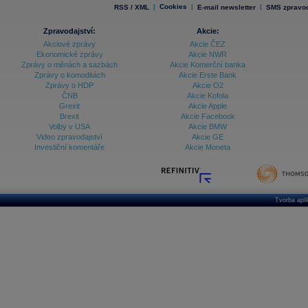
|
Cookies
|
|
RSS / XML
E-mail newsletter
SMS zpravod
Zpravodajství:
Akcie:
Akciové zprávy
Akcie ČEZ
Ekonomické zprávy
Akcie NWR
Zprávy o měnách a sazbách
Akcie Komerční banka
Zprávy o komoditách
Akcie Erste Bank
Zprávy o HDP
Akcie O2
ČNB
Akcie Kofola
Grexit
Akcie Apple
Brexit
Akcie Facebook
Volby v USA
Akcie BMW
Video zpravodajství
Akcie GE
Investiční komentáře
Akcie Moneta
Tvorba apl