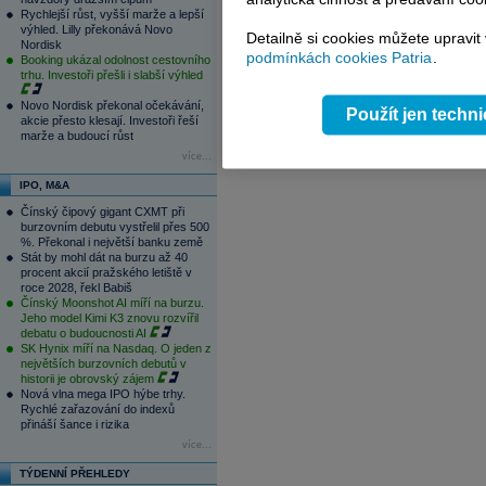
1
2
3
4
Rychlejší růst, vyšší marže a lepší
výhled. Lilly překonává Novo
Detailně si cookies můžete upravit
Nordisk
podmínkách cookies Patria
.
Booking ukázal odolnost cestovního
trhu. Investoři přešli i slabší výhled
Novo Nordisk překonal očekávání,
Použít jen techn
akcie přesto klesají. Investoři řeší
marže a budoucí růst
více...
IPO, M&A
Čínský čipový gigant CXMT při
burzovním debutu vystřelil přes 500
%. Překonal i největší banku země
Stát by mohl dát na burzu až 40
procent akcií pražského letiště v
roce 2028, řekl Babiš
Čínský Moonshot AI míří na burzu.
Jeho model Kimi K3 znovu rozvířil
debatu o budoucnosti AI
SK Hynix míří na Nasdaq. O jeden z
největších burzovních debutů v
historii je obrovský zájem
Nová vlna mega IPO hýbe trhy.
Rychlé zařazování do indexů
přináší šance i rizika
více...
TÝDENNÍ PŘEHLEDY