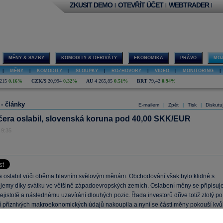
ZKUSIT DEMO
OTEVŘÍT ÚČET
WEBTRADER
|
|
|
MĚNY & SAZBY
KOMODITY & DERIVÁTY
EKONOMIKA
PRÁVO
MOJ
|
MĚNY
|
KOMODITY
|
SLOUPKY
|
ROZHOVORY
|
VIDEO
|
MONITORING
|
215
0,16%
CZK/$
20,994
0,32%
AU
4 265,85
0,51%
BRT
79,42
0,94%
 - články
E-mailem
Zpět
Tisk
Diskutu
|
|
|
včera oslabil, slovenská koruna pod 40,00 SKK/EUR
 9:35
ra oslabil vůči oběma hlavním světovým měnám. Obchodování však bylo klidné s
jemy díky svátku ve většině západoevropských zemích. Oslabení měny se připisuj
nejistotě a následnému uzavírání dlouhých pozic. Řada investorů dříve totiž zlotý po
í příznivých makroekonomických údajů nakoupila a nyní se části měny pokouší kvůl
m hrátkám zbavit. Kurz USD/PLN včera začínal na 3,8040 a uzavíral na 3,8103,