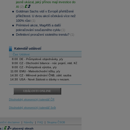
jasně ukázal, jaký přínos mají investice do
AI
(2)
Goldman Sachs vidí v Evropě přehlížené
příležitosti. U dvou akcií očekává více než
100% růst
(1)
Prémiové akcie, Mag495 a další
pokračování současného cyklu
(1)
Definitivní proražení stoletého trendu?
(1)
Kalendář událostí
Čas
Událost
8:00
DE - Průmyslové objednávky, y/y
9:00
CZ - Obchodní bilance - nár. pojetí, mld. Kč
9:00
CZ - Průmyslová výroba, y/y
11:00
EMU - Maloobchodní tržby, y/y
14:30
CZ - Měnové jednání ČNB, zákl. sazba
14:30
USA - Nové žádosti o dávky v nezam.
UDÁLOSTI ONLINE
Dlouhodobý ekonomický kalendář ČR
Dlouhodobý ekonomický kalendář Svět
stiční disclaimer
|
Náměty
|
FAQ
|
Skupina ČSOB
a
|
=
placený obsah