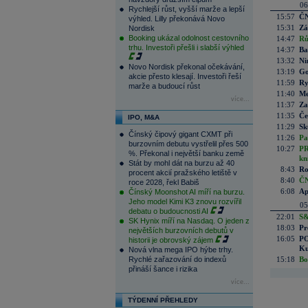
06
Rychlejší růst, vyšší marže a lepší
15:57
ČN
výhled. Lilly překonává Novo
15:31
Zá
Nordisk
Booking ukázal odolnost cestovního
14:47
Rů
trhu. Investoři přešli i slabší výhled
14:37
Ba
13:32
Ni
Novo Nordisk překonal očekávání,
13:19
Go
akcie přesto klesají. Investoři řeší
11:59
Ry
marže a budoucí růst
11:40
Me
více...
11:37
Za
11:35
Če
IPO, M&A
11:29
Sk
Čínský čipový gigant CXMT při
11:26
Pa
burzovním debutu vystřelil přes 500
10:27
PR
%. Překonal i největší banku země
kn
Stát by mohl dát na burzu až 40
8:43
Ro
procent akcií pražského letiště v
8:40
ČN
roce 2028, řekl Babiš
6:08
Ap
Čínský Moonshot AI míří na burzu.
Jeho model Kimi K3 znovu rozvířil
05
debatu o budoucnosti AI
22:01
S&
SK Hynix míří na Nasdaq. O jeden z
18:03
Pr
největších burzovních debutů v
16:05
PO
historii je obrovský zájem
Ku
Nová vlna mega IPO hýbe trhy.
Rychlé zařazování do indexů
15:18
Bo
přináší šance i rizika
více...
TÝDENNÍ PŘEHLEDY