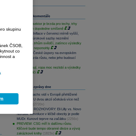
Související komentáře
Paměťový sektor je brzda pro techy, trhy
pro skupinu
jsou na tom dopoledne smíšeně
Rozbřesk: Inflace v červenci mírně vyšší,
ČNB dnes úrokové sazby nezmění
Geopolitika trhům svědčí, zatímco výsledky
ránek ČSOB,
sentimentu nepomohly
kytnout co
Rozbřesk: České úspory na evropském
innost a
vrcholu. Brzda růstu, nebo jeho budoucí
motor?
Techy fungují, ropa moc nezlobí a výsledky
a
trhům svědčí
Nejčtenější zprávy dne
Goldman Sachs vidí v Evropě přehlížené
ím
příležitosti. U dvou akcií očekává více než
100% růst
(2720x)
PODCAST ROZHOVORY: Eli Lilly vs. Novo
Nordisk. Revoluce v léčbě obezity je podle
MUDr. Kunové teprve na začátku
(2256x)
PREVIEW: CSG míří k dalšímu růstu.
Klíčové bude tempo obranné divize a vývoj
zakázkové knihy
(1823x)