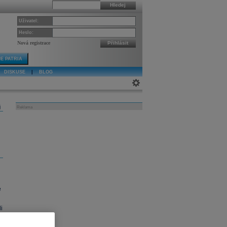
Hledej
Uživatel:
Heslo:
Nová registrace
Přihlásit
E PATRIA
DISKUSE
|
BLOG
j
Reklama
e
i