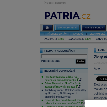
ČTVRTEK 06.08.2026
ZPRAVODAJSTVÍ
AKCIE & FONDY
|
PŘEHLED ZPRÁV
|
AKCIOVÉ
|
EKONOMICKÉ
PX
2 805,12
1,30%
DAX
26 200,20
0,28%
CZK/€
24,
Detail
HLEDAT V KOMENTÁŘÍCH
Zlotý 
Pokročilé hledání
hledat
01.06.2004
Autor:
INVESTIČNÍ DOPORUČENÍ
AstraZeneca jako sázka na
defenzivu mimo AI horečku
Arista Networks: AI může firmě
Zlotý vče
zajistit příznivý vítr do zad
malými ob
Analytický radar: Colt CZ roste díky
vyšší marži, širší integraci i
politické 
stabilnějšímu byznysu
zveřejněn
Nové střelivo pro další růst. Patria
politický
mění cílovou cenu pro Colt CZ
Goldman Sachs: Je dobrý okamžik