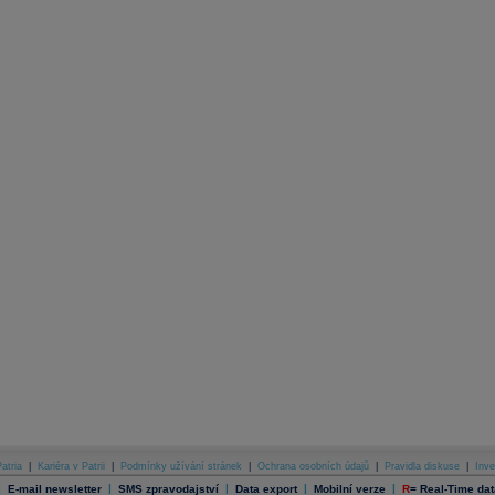
atria
|
Kariéra v Patrii
|
Podmínky užívání stránek
|
Ochrana osobních údajů
|
Pravidla diskuse
|
Inve
|
|
|
|
|
E-mail newsletter
SMS zpravodajství
Data export
Mobilní verze
R
=
Real-Time dat