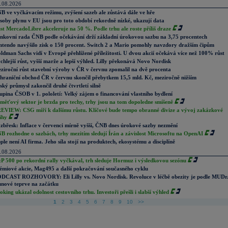
.08.2026
B ve vyčkávacím režimu, zvýšení sazeb ale zůstává dále ve hře
soby plynu v EU jsou pro toto období rekordně nízké, ukazují data
st MercadoLibre akceleruje na 50 %. Podle trhu ale roste příliš draze
nkovní rada ČNB podle očekávání drží základní úrokovou sazbu na 3,75 procentech
ntendo navýšilo zisk o 150 procent. Switch 2 a Mario pomohly navzdory dražším čipům
ldman Sachs vidí v Evropě přehlížené příležitosti. U dvou akcií očekává více než 100% růst
chlejší růst, vyšší marže a lepší výhled. Lilly překonává Novo Nordisk
ziroční růst stavební výroby v ČR v červnu zpomalil na dvě procenta
hraniční obchod ČR v červnu skončil přebytkem 15,5 mld. Kč, meziročně nižším
ský průmysl zakončil druhé čtvrtletí silně
upina ČSOB v 1. pololetí: Velký zájem o financování vlastního bydlení
měťový sektor je brzda pro techy, trhy jsou na tom dopoledne smíšeně
EVIEW: CSG míří k dalšímu růstu. Klíčové bude tempo obranné divize a vývoj zakázkové
ihy
zbřesk: Inflace v červenci mírně vyšší, ČNB dnes úrokové sazby nezmění
B rozhodne o sazbách, trhy mezitím sledují Írán a závislost Microsoftu na OpenAI
ple není AI firma. Jeho síla stojí na produktech, ekosystému a disciplíně
.08.2026
P 500 po rekordní rally vyčkával, trh sleduje Hormuz i výsledkovou sezónu
émiové akcie, Mag495 a další pokračování současného cyklu
DCAST ROZHOVORY: Eli Lilly vs. Novo Nordisk. Revoluce v léčbě obezity je podle MUDr
nové teprve na začátku
oking ukázal odolnost cestovního trhu. Investoři přešli i slabší výhled
1
2
3
4
5
6
7
8
9
10
>>