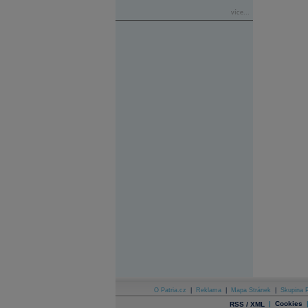
více...
O Patria.cz
|
Reklama
|
Mapa Stránek
|
Skupina P
|
Cookies
RSS / XML