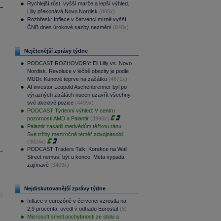
Rychlejší růst, vyšší marže a lepší výhled.
Lilly překonává Novo Nordisk
(866x)
Rozbřesk: Inflace v červenci mírně vyšší,
ČNB dnes úrokové sazby nezmění
(840x)
Nejčtenější zprávy týdne
PODCAST ROZHOVORY: Eli Lilly vs. Novo
Nordisk. Revoluce v léčbě obezity je podle
MUDr. Kunové teprve na začátku
(4871x)
AI investor Leopold Aschenbrenner byl po
výrazných ztrátách nucen uzavřít všechny
své akciové pozice
(4499x)
PODCAST Týdenní výhled: V centru
pozornosti AMD a Palantir
(3990x)
Palantir zasadil medvědům těžkou ránu.
Své tržby meziročně téměř zdvojnásobil
(3824x)
PODCAST Traders Talk: Korekce na Wall
Street nemusí být u konce. Meta vypadá
zajímavě
(3409x)
.
Nejdiskutovanější zprávy týdne
Inflace v eurozóně v červenci vzrostla na
2,9 procenta, uvedl v odhadu Eurostat
(5)
Microsoft smetl pochybnosti ze stolu a