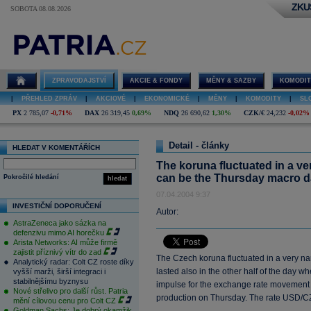
ZKU
SOBOTA 08.08.2026
ZPRAVODAJSTVÍ
AKCIE & FONDY
MĚNY & SAZBY
KOMODIT
|
PŘEHLED ZPRÁV
|
AKCIOVÉ
|
EKONOMICKÉ
|
MĚNY
|
KOMODITY
|
SL
PX
2 785,07
-0,71%
DAX
26 319,45
0,69%
NDQ
26 690,62
1,30%
CZK/€
24,232
-0,02%
Detail - články
HLEDAT V KOMENTÁŘÍCH
The koruna fluctuated in a v
can be the Thursday macro d
Pokročilé hledání
hledat
07.04.2004 9:37
INVESTIČNÍ DOPORUČENÍ
Autor:
AstraZeneca jako sázka na
defenzivu mimo AI horečku
Arista Networks: AI může firmě
zajistit příznivý vítr do zad
The Czech koruna fluctuated in a very na
Analytický radar: Colt CZ roste díky
lasted also in the other half of the day w
vyšší marži, širší integraci i
stabilnějšímu byznysu
impulse for the exchange rate movement c
Nové střelivo pro další růst. Patria
production on Thursday. The rate USD/CZ
mění cílovou cenu pro Colt CZ
Goldman Sachs: Je dobrý okamžik