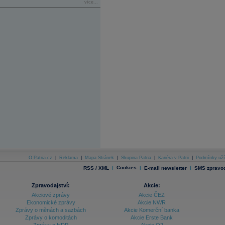
více...
O Patria.cz
|
Reklama
|
Mapa Stránek
|
Skupina Patria
|
Kariéra v Patrii
|
Podmínky uží
|
Cookies
|
|
RSS / XML
E-mail newsletter
SMS zpravod
Zpravodajství:
Akcie:
Akciové zprávy
Akcie ČEZ
Ekonomické zprávy
Akcie NWR
Zprávy o měnách a sazbách
Akcie Komerční banka
Zprávy o komoditách
Akcie Erste Bank