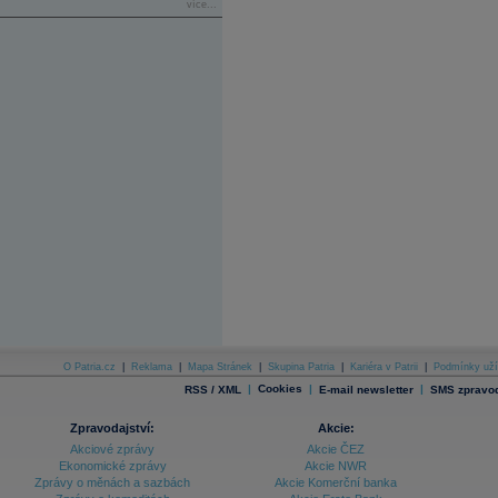
více...
O Patria.cz
|
Reklama
|
Mapa Stránek
|
Skupina Patria
|
Kariéra v Patrii
|
Podmínky uží
|
Cookies
|
|
RSS / XML
E-mail newsletter
SMS zpravod
Zpravodajství:
Akcie:
Akciové zprávy
Akcie ČEZ
Ekonomické zprávy
Akcie NWR
Zprávy o měnách a sazbách
Akcie Komerční banka