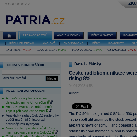
ZKU
SOBOTA 08.08.2026
ZPRAVODAJSTVÍ
AKCIE & FONDY
MĚNY & SAZBY
KOMODIT
|
PŘEHLED ZPRÁV
|
AKCIOVÉ
|
EKONOMICKÉ
|
MĚNY
|
KOMODITY
|
SL
PX
2 785,07
-0,71%
DAX
26 319,45
0,69%
NDQ
26 690,62
1,30%
CZK/€
24,232
-0,02%
Detail - články
HLEDAT V KOMENTÁŘÍCH
Ceske radiokomunikace were y
rising 8%
Pokročilé hledání
hledat
04.06.2003 9:58
INVESTIČNÍ DOPORUČENÍ
Autor:
AstraZeneca jako sázka na
defenzivu mimo AI horečku
Arista Networks: AI může firmě
zajistit příznivý vítr do zad
The PX-50 index gained 0.85% to 568 po
Analytický radar: Colt CZ roste díky
in the spotlight again as the stock posted
vyšší marži, širší integraci i
stabilnějšímu byznysu
apparent news or stimuli, and domestic 
Nové střelivo pro další růst. Patria
retains its good momentum and is poised t
mění cílovou cenu pro Colt CZ
Goldman Sachs: Je dobrý okamžik