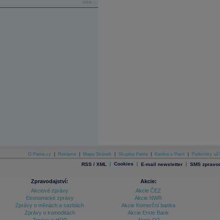
více...
O Patria.cz
|
Reklama
|
Mapa Stránek
|
Skupina Patria
|
Kariéra v Patrii
|
Podmínky uží
|
Cookies
|
|
RSS / XML
E-mail newsletter
SMS zpravod
Zpravodajství:
Akcie:
Akciové zprávy
Akcie ČEZ
Ekonomické zprávy
Akcie NWR
Zprávy o měnách a sazbách
Akcie Komerční banka
Zprávy o komoditách
Akcie Erste Bank