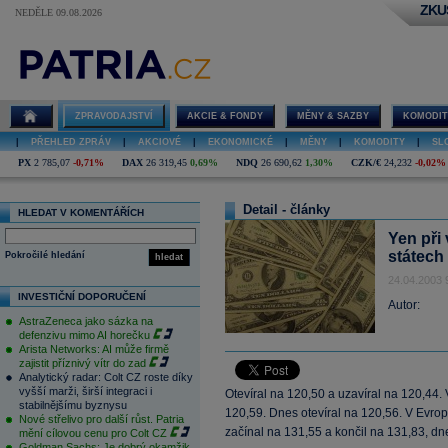
ZKU
NEDĚLE 09.08.2026
ZPRAVODAJSTVÍ
AKCIE & FONDY
MĚNY & SAZBY
KOMODIT
|
PŘEHLED ZPRÁV
|
AKCIOVÉ
|
EKONOMICKÉ
|
MĚNY
|
KOMODITY
|
SL
PX
2 785,07
-0,71%
DAX
26 319,45
0,69%
NDQ
26 690,62
1,30%
CZK/€
24,232
-0,02%
Detail - články
HLEDAT V KOMENTÁŘÍCH
Yen při
státech
Pokročilé hledání
hledat
24.04.2003 
INVESTIČNÍ DOPORUČENÍ
Autor:
AstraZeneca jako sázka na
defenzivu mimo AI horečku
Arista Networks: AI může firmě
zajistit příznivý vítr do zad
Analytický radar: Colt CZ roste díky
vyšší marži, širší integraci i
Otevíral na 120,50 a uzavíral na 120,44
stabilnějšímu byznysu
120,59. Dnes otevíral na 120,56. V Evro
Nové střelivo pro další růst. Patria
začínal na 131,55 a končil na 131,83, dne
mění cílovou cenu pro Colt CZ
Goldman Sachs: Je dobrý okamžik