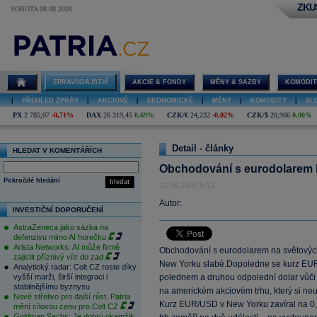
ZKU
SOBOTA 08.08.2026
ZPRAVODAJSTVÍ
AKCIE & FONDY
MĚNY & SAZBY
KOMODIT
|
PŘEHLED ZPRÁV
|
AKCIOVÉ
|
EKONOMICKÉ
|
MĚNY
|
KOMODITY
|
SL
PX
2 785,07
-0,71%
DAX
26 319,45
0,69%
CZK/€
24,232
-0,02%
CZK/$
20,966
0,00%
Detail - články
HLEDAT V KOMENTÁŘÍCH
Obchodování s eurodolarem b
Pokročilé hledání
hledat
12.09.2002 9:12
Autor:
INVESTIČNÍ DOPORUČENÍ
AstraZeneca jako sázka na
defenzivu mimo AI horečku
Arista Networks: AI může firmě
Obchodování s eurodolarem na světových t
zajistit příznivý vítr do zad
New Yorku slabé.Dopoledne se kurz EUR
Analytický radar: Colt CZ roste díky
vyšší marži, širší integraci i
polednem a druhou odpolední dolar vůči e
stabilnějšímu byznysu
na americkém akciovém trhu, který si neud
Nové střelivo pro další růst. Patria
Kurz EUR/USD v New Yorku zavíral na 0
mění cílovou cenu pro Colt CZ
Goldman Sachs: Je dobrý okamžik