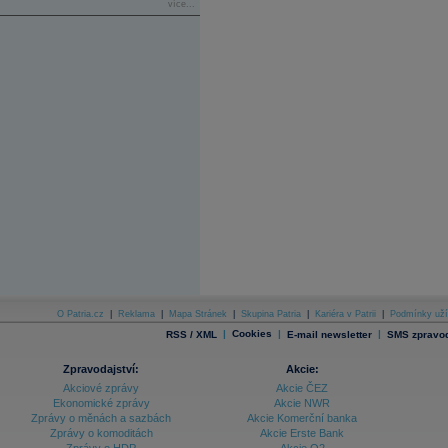
více...
O Patria.cz
|
Reklama
|
Mapa Stránek
|
Skupina Patria
|
Kariéra v Patrii
|
Podmínky uží
|
Cookies
|
|
RSS / XML
E-mail newsletter
SMS zpravod
Zpravodajství:
Akcie:
Akciové zprávy
Akcie ČEZ
Ekonomické zprávy
Akcie NWR
Zprávy o měnách a sazbách
Akcie Komerční banka
Zprávy o komoditách
Akcie Erste Bank