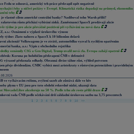
ce Fedu se odsouvá, americký trh práce překvapil opět negativně
sychající řeky a ničivé požáry v Evropě. Klimatická rizika dopadají na průmysl, ekonomiku 
nanční trhy
 je vlastně cílem americké centrální banky? Nasliboval toho Warsh příliš?
 raketovém růstu přichází vybírání zisků. Zaměstnanci SpaceX prodávají akcie
věr týdne je pro akcie převážně pozitivní při vyčkávání na nová data
Z, a.s.: Oznámení o výplatě úrokového výnosu
rly týdne: Zlato nahoru a SpaceX k 10 bilionům dolarů
avní akcionář Volkswagenu je ve ztrátě, automobilku vyzval k rychlým opatřením
merční banka, a.s.: Výpis z obchodního rejstříku
sledky oznámily CSG a Gen Digital, Trump uvalil nová cla. Evropa zahájí opatrně
zbřesk: Koruna po holubičím překvapení ČNB v defenzivě
G výrazně překonala odhady. Obranná divize táhne růst, výhled potvrzen
pen přeje dividendám. CNBC vybírá mezi aristokraty s růstovým potenciálem i pravidelným
nosem
.08.2026
B ve vyčkávacím režimu, zvýšení sazeb ale zůstává dále ve hře
soby plynu v EU jsou pro toto období rekordně nízké, ukazují data
st MercadoLibre akceleruje na 50 %. Podle trhu ale roste příliš draze
nkovní rada ČNB podle očekávání drží základní úrokovou sazbu na 3,75 procentech
1
2
3
4
5
6
7
8
9
10
>>