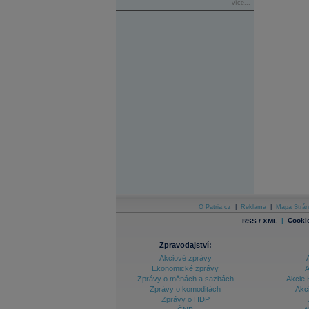
více...
O Patria.cz
|
Reklama
|
Mapa Strán
|
Cooki
RSS / XML
Zpravodajství:
Akciové zprávy
Ekonomické zprávy
A
Zprávy o měnách a sazbách
Akcie 
Zprávy o komoditách
Akc
Zprávy o HDP