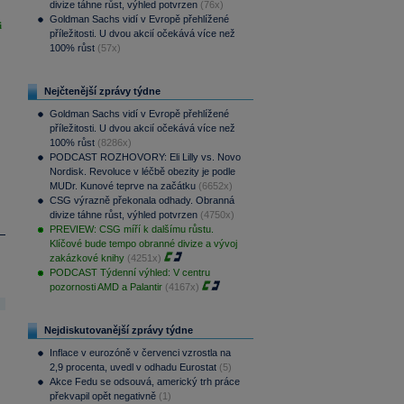
divize táhne růst, výhled potvrzen
(76x)
Goldman Sachs vidí v Evropě přehlížené
i
příležitosti. U dvou akcií očekává více než
100% růst
(57x)
Nejčtenější zprávy týdne
Goldman Sachs vidí v Evropě přehlížené
příležitosti. U dvou akcií očekává více než
100% růst
(8286x)
PODCAST ROZHOVORY: Eli Lilly vs. Novo
Nordisk. Revoluce v léčbě obezity je podle
MUDr. Kunové teprve na začátku
(6652x)
CSG výrazně překonala odhady. Obranná
divize táhne růst, výhled potvrzen
(4750x)
PREVIEW: CSG míří k dalšímu růstu.
Klíčové bude tempo obranné divize a vývoj
zakázkové knihy
(4251x)
PODCAST Týdenní výhled: V centru
pozornosti AMD a Palantir
(4167x)
Nejdiskutovanější zprávy týdne
Inflace v eurozóně v červenci vzrostla na
2,9 procenta, uvedl v odhadu Eurostat
(5)
Akce Fedu se odsouvá, americký trh práce
překvapil opět negativně
(1)