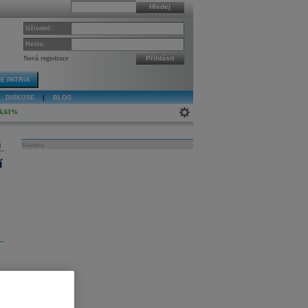
Hledej
Uživatel:
Heslo:
Nová registrace
Přihlásit
E PATRIA
DISKUSE
|
BLOG
4,61%
j
Reklama
í