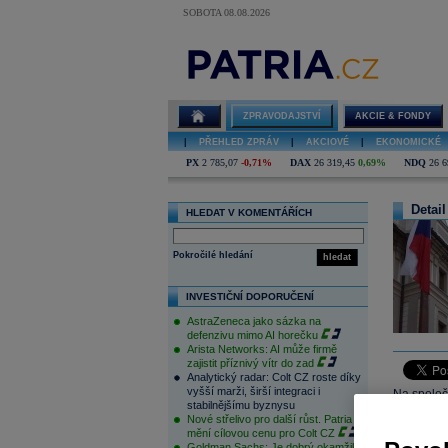
SOBOTA 08.08.2026
ZPRAVODAJSTVÍ
AKCIE & FONDY
|
PŘEHLED ZPRÁV
|
AKCIOVÉ
|
EKONOMICKÉ
PX
2 785,07
-0,71%
DAX
26 319,45
0,69%
NDQ
26 6
Detail
HLEDAT V KOMENTÁŘÍCH
Pokročilé hledání
hledat
INVESTIČNÍ DOPORUČENÍ
AstraZeneca jako sázka na
defenzivu mimo AI horečku
Arista Networks: AI může firmě
zajistit příznivý vítr do zad
Analytický radar: Colt CZ roste díky
vyšší marži, širší integraci i
Na společ
stabilnějšímu byznysu
nového pr
Nové střelivo pro další růst. Patria
proto bud
mění cílovou cenu pro Colt CZ
Goldman Sachs: Je dobrý okamžik