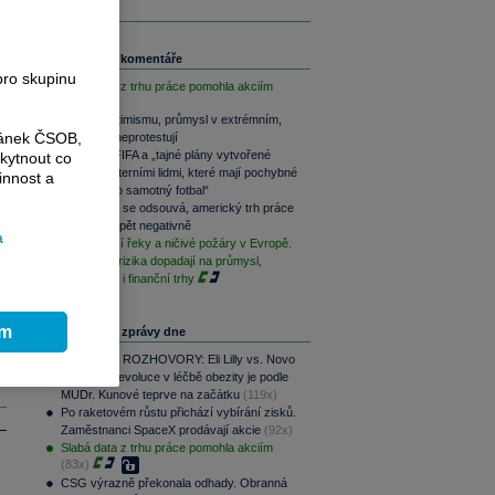
Související komentáře
pro skupinu
Slabá data z trhu práce pomohla akciím
Akcie v optimismu, průmysl v extrémním,
ránek ČSOB,
dluhopisy neprotestují
UEFA vs. FIFA a „tajné plány vytvořené
kytnout co
bezcharakterními lidmi, které mají pochybné
innost a
přínosy pro samotný fotbal“
Akce Fedu se odsouvá, americký trh práce
překvapil opět negativně
a
Vysychající řeky a ničivé požáry v Evropě.
Klimatická rizika dopadají na průmysl,
ekonomiku i finanční trhy
ím
Nejčtenější zprávy dne
PODCAST ROZHOVORY: Eli Lilly vs. Novo
Nordisk. Revoluce v léčbě obezity je podle
MUDr. Kunové teprve na začátku
(119x)
Po raketovém růstu přichází vybírání zisků.
Zaměstnanci SpaceX prodávají akcie
(92x)
Slabá data z trhu práce pomohla akciím
(83x)
CSG výrazně překonala odhady. Obranná