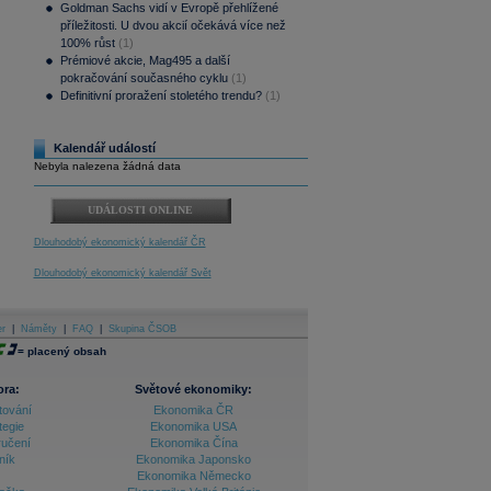
Goldman Sachs vidí v Evropě přehlížené
příležitosti. U dvou akcií očekává více než
100% růst
(1)
Prémiové akcie, Mag495 a další
pokračování současného cyklu
(1)
Definitivní proražení stoletého trendu?
(1)
Kalendář událostí
Nebyla nalezena žádná data
UDÁLOSTI ONLINE
Dlouhodobý ekonomický kalendář ČR
Dlouhodobý ekonomický kalendář Svět
er
|
Náměty
|
FAQ
|
Skupina ČSOB
=
placený obsah
ora:
Světové ekonomiky:
tování
Ekonomika ČR
tegie
Ekonomika USA
ručení
Ekonomika Čína
ník
Ekonomika Japonsko
Ekonomika Německo