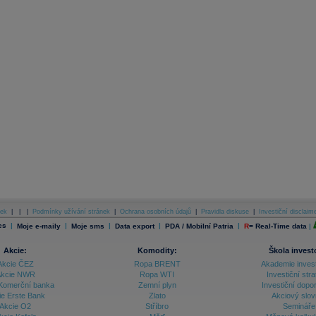
ek
|
|
|
Podmínky užívání stránek
|
Ochrana osobních údajů
|
Pravidla diskuse
|
Investiční disclaim
es
|
|
|
|
|
Moje e-maily
Moje sms
Data export
PDA / Mobilní Patria
R
=
Real-Time data
|
Akcie:
Komodity:
Škola invest
Akcie ČEZ
Ropa BRENT
Akademie inves
kcie NWR
Ropa WTI
Investiční stra
Komerční banka
Zemní plyn
Investiční dopo
ie Erste Bank
Zlato
Akciový slov
Akcie O2
Stříbro
Semináře