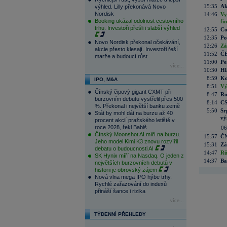
15:35
Ak
výhled. Lilly překonává Novo
Nordisk
14:46
Vy
Booking ukázal odolnost cestovního
fi
trhu. Investoři přešli i slabší výhled
12:55
Co
12:35
Po
Novo Nordisk překonal očekávání,
12:26
Zá
akcie přesto klesají. Investoři řeší
11:52
ČE
marže a budoucí růst
11:00
Pe
více...
10:30
Hl
8:59
Ko
IPO, M&A
8:51
Vý
Čínský čipový gigant CXMT při
8:47
Ro
burzovním debutu vystřelil přes 500
8:14
CS
%. Překonal i největší banku země
5:50
Sr
Stát by mohl dát na burzu až 40
vý
procent akcií pražského letiště v
roce 2028, řekl Babiš
06
Čínský Moonshot AI míří na burzu.
15:57
ČN
Jeho model Kimi K3 znovu rozvířil
15:31
Zá
debatu o budoucnosti AI
14:47
Rů
SK Hynix míří na Nasdaq. O jeden z
14:37
Ba
největších burzovních debutů v
historii je obrovský zájem
Nová vlna mega IPO hýbe trhy.
Rychlé zařazování do indexů
přináší šance i rizika
více...
TÝDENNÍ PŘEHLEDY