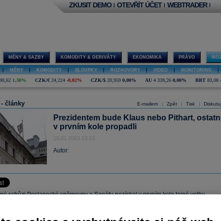
ZKUSIT DEMO
OTEVŘÍT ÚČET
WEBTRADER
|
|
|
MĚNY & SAZBY
KOMODITY & DERIVÁTY
EKONOMIKA
PRÁVO
MOJ
|
MĚNY
|
KOMODITY
|
SLOUPKY
|
ROZHOVORY
|
VIDEO
|
MONITORING
|
90,62
1,30%
CZK/€
24,224
-0,02%
CZK/$
20,959
0,00%
AU
4 339,26
0,00%
BRT
83,08
 - články
E-mailem
Zpět
Tisk
Diskutu
|
|
|
Prezidentem bude Klaus nebo Pithart, ostatn
v prvním kole propadli
15.01.2003 13:13
Autor:
né schůzi Poslanecké sněmovny a Senátu nezískal v prvním kole tajné volby
ezidenta žádný kandidát nadpoloviční většinu hlasů jak poslanců, tak senátorů,
ou volby pokračovat druhým kolem.