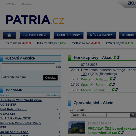
ZKU
PONDĚLÍ 10.08.2026
ZPRAVODAJSTVÍ
AKCIE & FONDY
MĚNY & SAZBY
KOMODIT
PX
2 785,07
-0,71%
DAX
26 319,45
0,69%
CZK/€
24,249
-0,02%
CZK/$
20,997
0,11%
Horké zprávy - Akcie
HLEDÁNÍ V AKCIÍCH
07.08.2026
select
22:01
Dow Jones Industrial Average +0,3 
100
+1,2 % (Bloomberg)
Pokročilé hledání
Odeslat
17:50
Western Digital
......
17:30
SpaceX - Bernst
...
TOP AKCIE
17:09
Micron
Technolo
......
Název
Návštěvy
16:47
Exxon
Mobil - T
......
Xtrackers MSCI World Value
16:26
Objem obchodů s akciemi na pražské
5
Zpravodajství - Akcie
UCITS ETF
obchodů za poslední rok je 0,665 mld
Red Robin Gourmt
23
Zvolte filtr
16:23
Zvýšení výroby balistických střel A
GEMZ Crp
7
nějakou dobu potrvá. Agentuře Reuter
sele
Armin Papperger. Společná výroba 
Sp US Ps Eqty GBTC
1
doplnit arzenál Spojeným státům, kte
ISHARES MSCI AUSTRALIA
10.08.2026 6:07
38
(ČTK)
ETF
PREVIEW: ČEZ by měl vykázat 
16:07
Conocophillips
......
Jp All Act USD-Acc
4
konec windfall tax