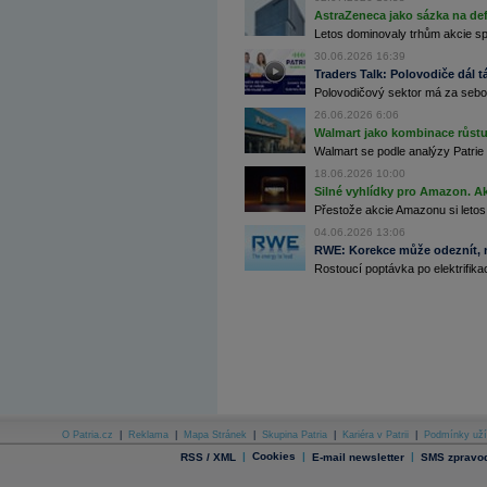
AstraZeneca jako sázka na de
Archiv - Flash analýzy (svět)
Letos dominovaly trhům akcie spoj
30.06.2026 16:39
Archiv - Globální makroekonomické přehledy
Traders Talk: Polovodiče dál tá
Polovodičový sektor má za sebou
Archiv - Horké Zprávy
Archiv - Kalendář událostí
26.06.2026 6:06
Walmart jako kombinace růstu 
Archiv - Měnová politika
Walmart se podle analýzy Patrie 
18.06.2026 10:00
Archiv - Měsíční makroekonomické přehledy
Archiv - Souhrnné zprávy o vývoji ČR
Silné vyhlídky pro Amazon. Ak
Přestože akcie Amazonu si letos
Archiv - Treasury alerty
04.06.2026 13:06
RWE: Korekce může odeznít, n
Archiv - Vývoj české koruny
Rostoucí poptávka po elektrifikac
Archiv analýz - Makroukazatele
Cenové indexy
Cenový kalkulátor
Ceny průmyslových výrobců - Data a prognózy
(ČR)
Ceny průmyslových výrobců - Graf (ČR)
Ceny průmyslových výrobců - Kalendář (ČR)
Ceny průmyslových výrobců - Zpravodajství
CORPORATE WEB SOLUTION
O Patria.cz
|
Reklama
|
Mapa Stránek
|
Skupina Patria
|
Kariéra v Patrii
|
Podmínky uží
DATA EXPORT
|
Cookies
|
|
RSS / XML
E-mail newsletter
SMS zpravod
Databanka - Akcie