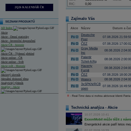
RIC:
0,00
2Q26 KALENDÁŘ ČR
Zajímalo Vás
SEZNAM PRODUKTŮ
AD Index
Akce
Název
Datum a ča
Akcie
Deutsche
Akcie - Denní statistiky
Po
O
07.08.2026 21:59:5
Post
Akcie - Investiční doporučení
Po
O
ČEZ
07.08.2026 17:00:0
Akcie ČR - historie
Gray Media
Po
O
08.08.2026 2:04:0
Inc
Akcie ČR - Týdenní přehled
Palantir
Akcie online - ČR
Po
O
08.08.2026 2:00:0
Tchnl-A Rg
Akcie online - Svět
Haverty
Akcie svět - Historie
Po
O
08.08.2026 2:04:0
Furnit
Po
O
ČEZ
07.08.2026 18:00:2
Akciový slovník
Aktuální diskusní téma
Po
O
Waters
08.08.2026 2:04:0
Analytický týdeník
3xSPKN/RCB
Po
O
07.08.2026 16:49:5
Analýzy - Akcie
open
Analýzy společností - ČR
R
- Real-Time data si mohou aktivovat klienti Patria
Analýzy společností - Střední Evropa
Technická analýza - Akcie
Analýzy společností - Svět
10.07.2026 10:41
ExxonMobil může těžit z návrat
Ankety a diskuze
Energetické akcie patří letos me
Archiv - Analýzy online
Archiv - Deník událostí
02.07.2026 10:55