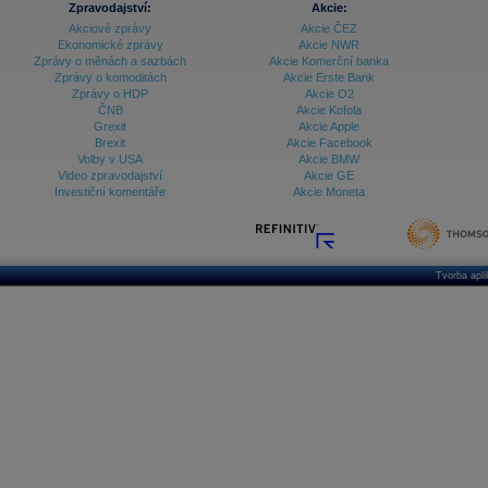
Databanka - Ceny
Zpravodajství:
Akcie:
Akciové zprávy
Akcie ČEZ
Databanka - Ekonomický růst
Ekonomické zprávy
Akcie NWR
Zprávy o měnách a sazbách
Akcie Komerční banka
Databanka - Indexy
Zprávy o komoditách
Akcie Erste Bank
Zprávy o HDP
Akcie O2
Databanka - Měnové kurzy
ČNB
Akcie Kofola
Grexit
Akcie Apple
Databanka - Trh práce
Brexit
Akcie Facebook
Volby v USA
Akcie BMW
Databanka - Úrokové sazby
Video zpravodajství
Akcie GE
Investiční komentáře
Akcie Moneta
Databanka - Veřejné rozpočty
Databanka - Zahraniční obchod a platební
bilance
Databanka akcie - ČR
Tvorba apl
Databanka akcie - Svět
Denní finanční zpravodaj
Denní kalendář událostí
Denní přehled - Akcie CEE
Denní přehled - Akcie ČR
Denní přehled - Akcie Svět
Dlouhé sazby - CZK dluhopisy vs. Swapy