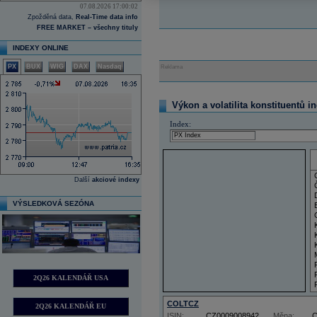
07.08.2026 17:00:02
Zpožděná data,
Real-Time data info
FREE MARKET – všechny tituly
INDEXY ONLINE
PX
BUX
WIG
DAX
Nasdaq
Reklama
Výkon a volatilita konstituentů i
Index:
Další
akciové indexy
VÝSLEDKOVÁ SEZÓNA
2Q26 KALENDÁŘ USA
COLTCZ
2Q26 KALENDÁŘ EU
ISIN:
CZ0009008942
Měna: