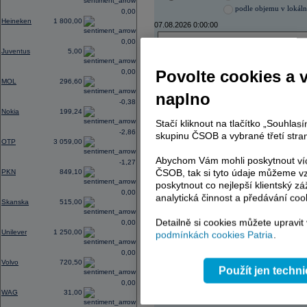
podle objemu v lokál
0,00
Heineken
1 800,00
07.08.2026 0:00:00
0,00
Název
ISIN
Juventus
5,00
ENERGOAQUA
CS00
ČEZ
CZ000
Povolte cookies a 
0,00
ČEZ
CZ000
MOL
296,60
TMR
SK112
naplno
TMR
SK112
-0,38
TOMA
CZ00
Nokia
199,24
PHILIP MORRIS ČR
CS00
Stačí kliknout na tlačítko „Souhla
PHILIP MORRIS ČR
CS00
-2,86
skupinu ČSOB a vybrané třetí stran
OTP
3 059,00
Abychom Vám mohli poskytnout víc
-1,27
ČSOB, tak si tyto údaje můžeme vz
PKN
849,10
AD index - vývoj
poskytnout co nejlepší klientský zá
0,00
Region
Odeslat
analytická činnost a předávání coo
Skanska
515,00
select
Detailně si cookies můžete upravit
0,00
Unilever
1 250,00
podmínkách cookies Patria
.
0,00
Volvo
720,50
Použít jen techn
0,00
WAG
31,00