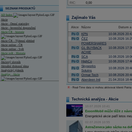
RIC:
0,00
SEZNAM PRODUKTŮ
AD Index
Zajímalo Vás
Akcie
Akcie - Denní statistiky
Akce
Název
Datum a
Akcie - Investiční doporučení
Akcie ČR - historie
Po
O
KPN
10.08.2026 20:4
Po
O
ČEZ
10.08.2026 16:2
Akcie ČR - Týdenní přehled
POWERSHARES
Akcie online - ČR
Po
O
GL BUYBACK
10.08.2026 17:3
Akcie online - Svět
ACHIE
Akcie svět - Historie
Po
O
SCA
10.08.2026 18:0
Po
O
HighCo
10.08.2026 17:4
Akciový slovník
Skyworks
Aktuální diskusní téma
Po
O
10.08.2026 20:4
Analytický týdeník
Solutns
Analýzy - Akcie
Po
O
Ormat Tech
10.08.2026 20:4
Po
O
Aberdeen Intl
21.04.2016 18:4
Analýzy společností - ČR
R
- Real-Time data si mohou aktivovat klienti Patria
Analýzy společností - Střední Evropa
Technická analýza - Akcie
Analýzy společností - Svět
10.07.2026 10:41
Ankety a diskuze
ExxonMobil může těžit z návrat
Archiv - Analýzy online
Energetické akcie patří letos me
Archiv - Deník událostí
02.07.2026 10:55
Archiv - Flash analýzy (svět)
AstraZeneca jako sázka na de