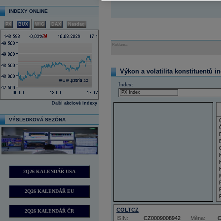
INDEXY ONLINE
PX
BUX
WIG
DAX
Nasdaq
Reklama
Výkon a volatilita konstituentů i
Index:
Další
akciové indexy
VÝSLEDKOVÁ SEZÓNA
2Q26 KALENDÁŘ USA
2Q26 KALENDÁŘ EU
COLTCZ
2Q26 KALENDÁŘ ČR
ISIN:
CZ0009008942
Měna: