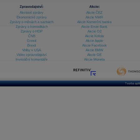
Databanka - Indexy
Zpravodajství:
Akcie:
Akciové zprávy
Akcie ČEZ
Databanka - Měnové kurzy
Ekonomické zprávy
Akcie NWR
Zprávy o měnách a sazbách
Akcie Komerční banka
Databanka - Trh práce
Zprávy o komoditách
Akcie Erste Bank
Zprávy o HDP
Akcie O2
Databanka - Úrokové sazby
ČNB
Akcie Kofola
Grexit
Akcie Apple
Databanka - Veřejné rozpočty
Brexit
Akcie Facebook
Volby v USA
Akcie BMW
Databanka - Zahraniční obchod a platební
Video zpravodajství
Akcie GE
bilance
Investiční komentáře
Akcie Moneta
Databanka akcie - ČR
Databanka akcie - Svět
Denní finanční zpravodaj
Tvorba apl
Denní kalendář událostí
Denní přehled - Akcie CEE
Denní přehled - Akcie ČR
Denní přehled - Akcie Svět
Dlouhé sazby - CZK dluhopisy vs. Swapy
Dlouhé sazby - Dlouhodobá výnosová křivka
Dlouhé sazby - FRA sazby a úrokové swapy