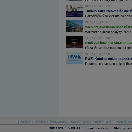
Letos dominovaly trhům akcie spoj
Archiv - Globální makroekonomické přehledy
30.06.2026 16:39
Traders Talk: Polovodiče dál tá
Archiv - Horké Zprávy
Polovodičový sektor má za sebou
Archiv - Kalendář událostí
26.06.2026 6:06
Archiv - Měnová politika
Walmart jako kombinace růstu 
Walmart se podle analýzy Patrie 
Archiv - Měsíční makroekonomické přehledy
18.06.2026 10:00
Archiv - Souhrnné zprávy o vývoji ČR
Silné vyhlídky pro Amazon. Ak
Archiv - Treasury alerty
Přestože akcie Amazonu si letos
04.06.2026 13:06
Archiv - Vývoj české koruny
RWE: Korekce může odeznít, n
Rostoucí poptávka po elektrifikac
Archiv analýz - Makroukazatele
Cenové indexy
Cenový kalkulátor
Ceny průmyslových výrobců - Data a prognózy
(ČR)
Ceny průmyslových výrobců - Graf (ČR)
Ceny průmyslových výrobců - Kalendář (ČR)
Ceny průmyslových výrobců - Zpravodajství
CORPORATE WEB SOLUTION
DATA EXPORT
Databanka - Akcie
Databanka - Ceny
O Patria.cz
|
Reklama
|
Mapa Stránek
|
Skupina Patria
|
Kariéra v Patrii
|
Podmínky uží
|
Cookies
|
|
RSS / XML
E-mail newsletter
SMS zpravod
Databanka - Ekonomický růst