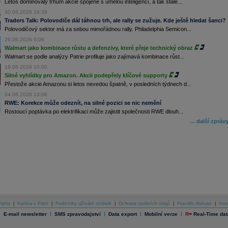
Letos dominovaly trhům akcie spojené s umělou inteligencí, a tak stále...
30.06.2026 16:39
Traders Talk: Polovodiče dál táhnou trh, ale rally se zužuje. Kde ještě hledat šanci?
Polovodičový sektor má za sebou mimořádnou rally. Philadelphia Semicon...
26.06.2026 6:06
Walmart jako kombinace růstu a defenzivy, které přeje technický obraz
Walmart se podle analýzy Patrie profiluje jako zajímavá kombinace růst...
18.06.2026 10:00
Silné vyhlídky pro Amazon. Akcii podepřely klíčové supporty
Přestože akcie Amazonu si letos nevedou špatně, v posledních týdnech d...
04.06.2026 13:06
RWE: Korekce může odeznít, na silné pozici se nic nemění
Rostoucí poptávka po elektrifikaci může zajistit společnosti RWE dlouh...
… další zpráv
atria
|
Kariéra v Patrii
|
Podmínky užívání stránek
|
Ochrana osobních údajů
|
Pravidla diskuse
|
Inve
|
|
|
|
|
E-mail newsletter
SMS zpravodajství
Data export
Mobilní verze
R
=
Real-Time dat