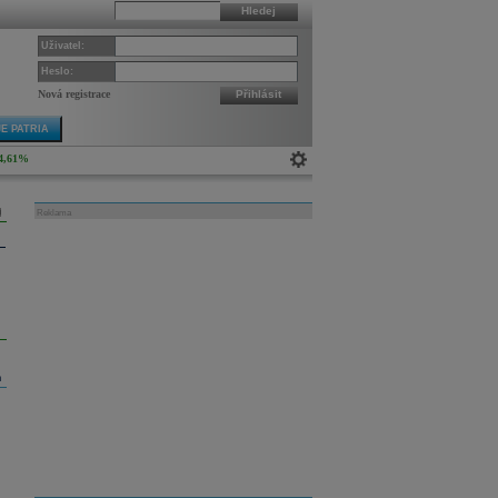
Hledej
Uživatel:
Heslo:
Nová registrace
Přihlásit
E PATRIA
4,61%
Reklama
m