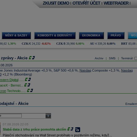
ZKUSIT DEMO
OTEVŘÍT ÚČET
WEBTRADER
|
|
|
MĚNY & SAZBY
KOMODITY & DERIVÁTY
EKONOMIKA
PRÁVO
MOJ
90,62
1,30%
CZK/€
24,232
-0,02%
CZK/$
20,966
0,00%
AU
4 339,26
0,00%
BRT
83,08
 zprávy - Akcie
Archiv
SMS
Terminál
|
|
.08.2026
w Jones Industrial Average +0,3 %, S&P 500 +0,6 %,
Nasdaq
Composite +1,3 %,
Nasdaq
0
+1,2 % (Bloomberg)
stern Digital
......
aceX - Bernst
...
cron
Technolo
......
xon
Mobil - T
......
jem obchodů s akciemi na pražské burze za dnešní den je 0,831 mld. Kč. Průměrný objem
dajství - Akcie
Emaile
chodů za poslední rok je 0,665 mld. Kč.
ýšení výroby balistických střel ATACMS ve spolupráci s americkou firmou
Lockheed Martin
jakou dobu potrvá. Agentuře Reuters to řekl generální ředitel německé zbrojovky
Rheinmetall
select
min Papperger. Společná výroba s Lockheedem v Německu by podle něj mohla pomoci
plnit arzenál Spojeným státům, které mají zvýšenou spotřebu střel kvůli válce s Íránem
07.08.2026 22:05
TK)
Slabá data z trhu práce pomohla akciím
nocophillips
......
Páteční obchodování na Wall Street probíhalo v pozitivním režimu, když...