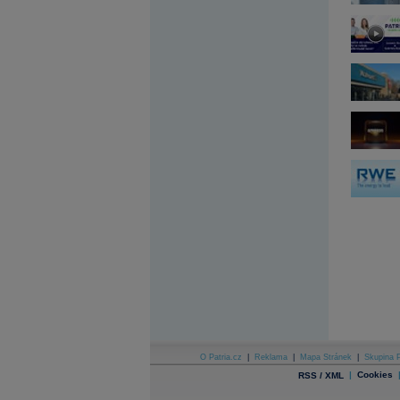
Archiv - Globální makroekonomické přehledy
Archiv - Horké Zprávy
Archiv - Kalendář událostí
Archiv - Měnová politika
Archiv - Měsíční makroekonomické přehledy
Archiv - Souhrnné zprávy o vývoji ČR
Archiv - Treasury alerty
Archiv - Vývoj české koruny
Archiv analýz - Makroukazatele
Cenové indexy
Cenový kalkulátor
Ceny průmyslových výrobců - Data a prognózy
(ČR)
Ceny průmyslových výrobců - Graf (ČR)
Ceny průmyslových výrobců - Kalendář (ČR)
Ceny průmyslových výrobců - Zpravodajství
CORPORATE WEB SOLUTION
DATA EXPORT
Databanka - Akcie
O Patria.cz
|
Reklama
|
Mapa Stránek
|
Skupina P
|
Cookies
RSS / XML
Databanka - Ceny