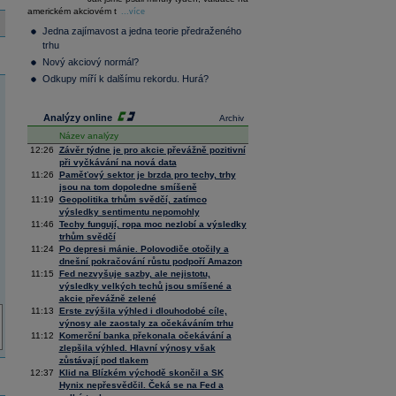
36 376,54
0,66
americkém akciovém t
Composite
...více
Index
Jedna zajímavost a jedna teorie předraženého
XETRA
trhu
Tecdax
4 068,78
1,69
Nový akciový normál?
Performance
index
Odkupy míří k dalšímu rekordu. Hurá?
Analýzy online
Archiv
Název analýzy
12:26
Závěr týdne je pro akcie převážně pozitivní
při vyčkávání na nová data
11:26
Paměťový sektor je brzda pro techy, trhy
jsou na tom dopoledne smíšeně
11:19
Geopolitika trhům svědčí, zatímco
výsledky sentimentu nepomohly
11:46
Techy fungují, ropa moc nezlobí a výsledky
trhům svědčí
11:24
Po depresi mánie. Polovodiče otočily a
dnešní pokračování růstu podpoří Amazon
11:15
Fed nezvyšuje sazby, ale nejistotu,
výsledky velkých techů jsou smíšené a
akcie převážně zelené
11:13
Erste zvýšila výhled i dlouhodobé cíle,
výnosy ale zaostaly za očekáváním trhu
11:12
Komerční banka překonala očekávání a
zlepšila výhled. Hlavní výnosy však
zůstávají pod tlakem
12:37
Klid na Blízkém východě skončil a SK
Hynix nepřesvědčil. Čeká se na Fed a