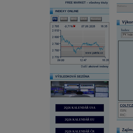
FREE MARKET – všechny tituly
Reklama
INDEXY ONLINE
PX
BUX
WIG
DAX
Nasdaq
Výkon 
Index:
Další
akciové indexy
VÝSLEDKOVÁ SEZÓNA
COLTC
2Q26 KALENDÁŘ USA
ISIN:
RIC:
2Q26 KALENDÁŘ EU
Zajím
2Q26 KALENDÁŘ ČR