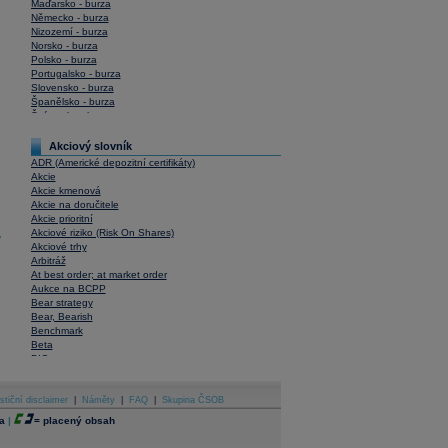
Maďarsko - burza
Německo - burza
Nizozemí - burza
Norsko - burza
Polsko - burza
Portugalsko - burza
Slovensko - burza
Španělsko - burza
Švýcarsko - burza
USA - burza
Akciový slovník
ADR (Americké depozitní certifikáty)
Akcie
Akcie kmenová
Akcie na doručitele
Akcie prioritní
Akciové riziko (Risk On Shares)
y
Akciové trhy
Arbitráž
At best order; at market order
Aukce na BCPP
Bear strategy
Bear, Bearish
Benchmark
Beta
BIC
Blokové obchody
Blue chips
stiční disclaimer
Bonita
|
Náměty
|
FAQ
|
Skupina ČSOB
Book To Bill Ratio
a
|
=
placený obsah
Book Value
Bookbuilding