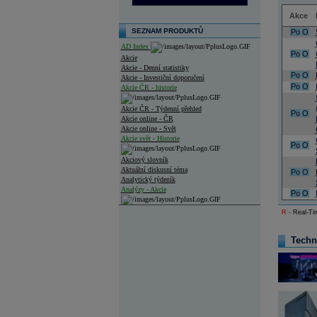
Akce
SEZNAM PRODUKTŮ
Po
O
AD Index
Po
O
Akcie
Akcie - Denní statistiky
Po
O
Akcie - Investiční doporučení
Po
O
Akcie ČR - historie
Akcie ČR - Týdenní přehled
Po
O
Akcie online - ČR
Akcie online - Svět
Akcie svět - Historie
Po
O
Akciový slovník
Aktuální diskusní téma
Po
O
Analytický týdeník
Analýzy - Akcie
Po
O
Analýzy společností - ČR
R
- Real-Tim
Analýzy společností - Střední Evropa
Techn
Analýzy společností - Svět
Ankety a diskuze
Archiv - Analýzy online
Archiv - Deník událostí
Archiv - Flash analýzy (svět)