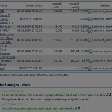
Nejlepší
Nejlepší
Název
Datum a čas
Změna
nákup
prodej
SIG
07.08.2026 18:39:40
0,0869
0,0871
2,35%
Global X
2,25%
Copper
08.08.2026 2:04:00
-
-
Miners ETF
Brenntag
07.08.2026 21:59:59
64,00
64,28
0,25%
INYPSA
07.08.2026 17:30:03
0,082
0,102
0,61%
Swisscanto
(CH) Silver
07.08.2026 18:00:06
104,50
110,00
4,08%
ETF-AAH-
CHFD
Cisco
07.08.2026 17:35:46
104,82
105,04
-0,38%
Systems
Draegerwerk
-1,63%
Preferred
07.08.2026 21:59:57
107,80
109,20
Stock
Intel
08.08.2026 2:00:00
-
-
1,84%
e data si mohou aktivovat klienti Patria Plus / Investor Plus
ZDE
.
ická analýza - Akcie
10.07.2026 10:41
ExxonMobil může těžit z návratu geopolitických rizik. Má prostor pro růst akcií
Energetické akcie patří letos mezi nejvýkonnější segmenty trhu a podle...
02.07.2026 10:55
AstraZeneca jako sázka na defenzivu mimo AI horečku