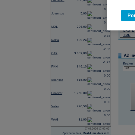
Heineken
1 800,00
07.08.2026
0,00
Juventus
5,00
Název
Pou
ČEZ
0,00
PHILIP
MOL
296,60
ERSTE
TMR
-0,38
Nokia
199,24
-2,86
OTP
3 059,00
AD in
-1,27
Region
PKN
849,10
0,00
Skanska
515,00
0,00
Unilever
1 250,00
0,00
Volvo
720,50
0,00
WAG
31,00
07.08.2026 17:00:02
Zpožděná data,
Real-Time data info