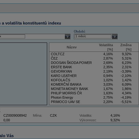
a volatilita konstituentů indexu
Období:
select
select
Volatilita
Změna
Název
[%]
[%]
COLTCZ
4,16%
9,32%
ČEZ
2,87%
5,31%
DOOSAN ŠKODA POWER
2,69%
6,23%
ERSTE BANK
2,35%
2,31%
GEVORKYAN
2,19%
-3,39%
KARO LEATHER
0,94%
-2,10%
KOFOLA ČS
1,02%
1,42%
KOMERČNÍ BANKA
3,03%
6,09%
MONETA MONEY BANK
1,67%
1,86%
PHILIP MORRIS ČR
1,63%
4,34%
Photon Energy
2,75%
-4,19%
PRIMOCO UAV SE
2,20%
-5,51%
VIG
4,34%
9,22%
Z
CZ0009008942
Měna:
CZK
Volatilita:
4,16%
0,00
Výkonnost:
9,32%
alo Vás