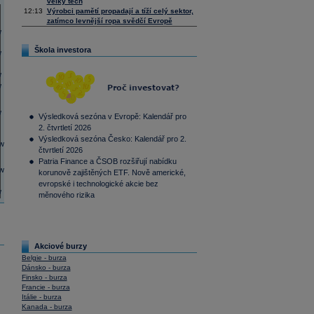
velký tech
12:13
Výrobci pamětí propadají a tíží celý sektor,
zatímco levnější ropa svědčí Evropě
Škola investora
Výsledková sezóna v Evropě: Kalendář pro
2. čtvrtletí 2026
Výsledková sezóna Česko: Kalendář pro 2.
čtvrtletí 2026
Patria Finance a ČSOB rozšiřují nabídku
korunově zajištěných ETF. Nově americké,
evropské i technologické akcie bez
měnového rizika
Akciové burzy
Belgie - burza
Dánsko - burza
Finsko - burza
Francie - burza
Itálie - burza
Kanada - burza