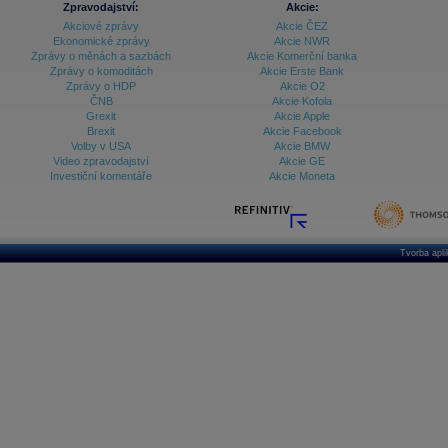
Zpravodajství:
Akcie:
Akciové zprávy
Akcie ČEZ
Archiv - Vývoj české koruny
Ekonomické zprávy
Akcie NWR
Zprávy o měnách a sazbách
Akcie Komerční banka
Archiv analýz - Makroukazatele
Zprávy o komoditách
Akcie Erste Bank
Zprávy o HDP
Akcie O2
Cenové indexy
Cenový kalkulátor
ČNB
Akcie Kofola
Ceny průmyslových výrobců - Data a prognózy
Grexit
Akcie Apple
(ČR)
Brexit
Akcie Facebook
Ceny průmyslových výrobců - Graf (ČR)
Volby v USA
Akcie BMW
Ceny průmyslových výrobců - Kalendář (ČR)
Video zpravodajství
Akcie GE
Ceny průmyslových výrobců - Zpravodajství
Investiční komentáře
Akcie Moneta
CORPORATE WEB SOLUTION
DATA EXPORT
Databanka - Akcie
Databanka - Ceny
Tvorba apl
Databanka - Ekonomický růst
Databanka - Indexy
Databanka - Měnové kurzy
Databanka - Trh práce
Databanka - Úrokové sazby
Databanka - Veřejné rozpočty