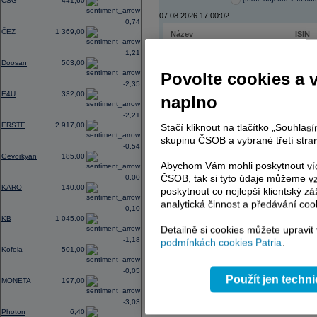
CSG
441,60
07.08.2026 17:00:02
0,74
ČEZ
1 369,00
Název
ISIN
ČEZ
CZ000
1,21
PHILIP MORRIS ČR
CS00
Doosan
503,00
ERSTE BANK
AT000
Povolte cookies a 
TMR
SK112
-2,35
E4U
332,00
naplno
-2,21
ERSTE
2 917,00
Stačí kliknout na tlačítko „Souhla
AD index - vývoj
skupinu ČSOB a vybrané třetí stran
-0,54
Region
Odeslat
Gevorkyan
185,00
select
Abychom Vám mohli poskytnout víc
ČSOB, tak si tyto údaje můžeme vz
0,00
KARO
140,00
poskytnout co nejlepší klientský zá
analytická činnost a předávání coo
-0,10
KB
1 045,00
Detailně si cookies můžete upravit
-1,18
podmínkách cookies Patria
.
Kofola
501,00
-0,05
Použít jen techn
MONETA
197,00
-3,03
Photon
6,40