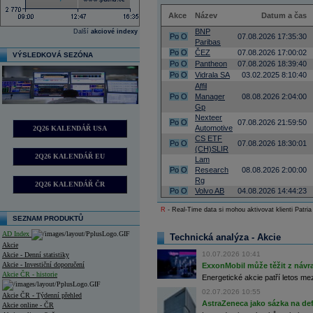
Akce
Název
Datum a čas
BNP
Další
akciové indexy
Po
O
07.08.2026 17:35:30
Paribas
Po
O
ČEZ
07.08.2026 17:00:02
VÝSLEDKOVÁ SEZÓNA
Po
O
Pantheon
07.08.2026 18:39:40
Po
O
Vidrala SA
03.02.2025 8:10:40
Affil
Po
O
Manager
08.08.2026 2:04:00
Gp
Nexteer
Po
O
07.08.2026 21:59:50
Automotive
2Q26 KALENDÁŘ USA
CS ETF
Po
O
07.08.2026 18:30:01
(CH)SLIR
2Q26 KALENDÁŘ EU
Lam
Po
O
Research
08.08.2026 2:00:00
Rg
2Q26 KALENDÁŘ ČR
Po
O
Volvo AB
04.08.2026 14:44:23
R
- Real-Time data si mohou aktivovat klienti Patria
SEZNAM PRODUKTŮ
AD Index
Technická analýza - Akcie
Akcie
10.07.2026 10:41
Akcie - Denní statistiky
Akcie - Investiční doporučení
ExxonMobil může těžit z návrat
Akcie ČR - historie
Energetické akcie patří letos me
02.07.2026 10:55
Akcie ČR - Týdenní přehled
AstraZeneca jako sázka na de
Akcie online - ČR