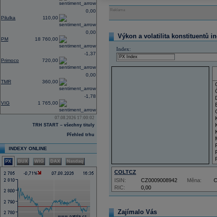
Reklama
0,00
Pilulka
110,00
0,00
Výkon a volatilita konstituentů i
PM
18 760,00
Index:
-1,37
Primoco
720,00
0,00
TMR
360,00
-1,78
VIG
1 765,00
07.08.2026 17:00:02
TRH START – všechny tituly
Přehled trhu
INDEXY ONLINE
PX
BUX
WIG
DAX
Nasdaq
COLTCZ
ISIN:
CZ0009008942
Měna:
RIC:
0,00
Zajímalo Vás