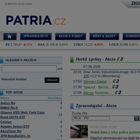
ZKU
SOBOTA 08.08.2026
ZPRAVODAJSTVÍ
AKCIE & FONDY
MĚNY & SAZBY
KOMODIT
PX
2 785,07
-0,71%
DAX
26 319,45
0,69%
CZK/€
24,232
-0,02%
CZK/$
20,966
0,00%
Horké zprávy - Akcie
HLEDÁNÍ V AKCIÍCH
07.08.2026
select
22:01
Dow Jones Industrial Average +0,3 
100
+1,2 % (Bloomberg)
Pokročilé hledání
Odeslat
17:50
Western Digital
......
17:30
SpaceX - Bernst
...
TOP AKCIE
17:09
Micron
Technolo
......
Název
Návštěvy
16:47
Exxon
Mobil - T
......
Agilyx Rg
4
16:26
Objem obchodů s akciemi na pražské
Zpravodajství - Akcie
BWAQ Rg-A
2
obchodů za poslední rok je 0,665 mld
iShares USD High Yield Corp
Zvolte filtr
16:23
Zvýšení výroby balistických střel A
12
Bond UCITS ETF
nějakou dobu potrvá. Agentuře Reuter
sele
Armin Papperger. Společná výroba 
Celsius
4
doplnit arzenál Spojeným státům, kte
Adaptiv Select ETF
3
07.08.2026 22:05
(ČTK)
AtlasClear Rg
1
Slabá data z trhu práce pomoh
16:07
Conocophillips
......
JPM BetaBuildrs Jp
4
Páteční obchodování na Wall Stre