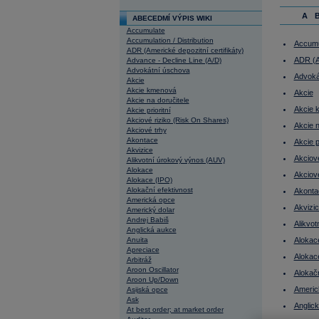
A
ABECEDMÍ VÝPIS WIKI
Accumulate
Accumulation / Distribution
Accumu
ADR (Americké depozitní certifikáty)
ADR (Am
Advance - Decline Line (A/D)
Advokátní úschova
Advoká
Akcie
Akcie kmenová
Akcie
Akcie na doručitele
Akcie 
Akcie prioritní
Akciové riziko (Risk On Shares)
Akcie n
Akciové trhy
Akontace
Akcie pr
Akvizice
Akciové
Alikvotní úrokový výnos (AUV)
Alokace
Akciov
Alokace (IPO)
Alokační efektivnost
Akonta
Americká opce
Akvizi
Americký dolar
Andrej Babiš
Alikvo
Anglická aukce
Anuita
Alokac
Apreciace
Alokac
Arbitráž
Aroon Oscillator
Alokačn
Aroon Up/Down
Americ
Asijská opce
Ask
Anglic
At best order; at market order