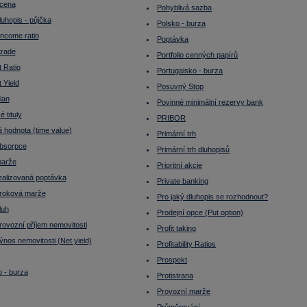
 cena
Pohyblivá sazba
luhopis - půjčka
Polsko - burza
Income ratio
Poptávka
trade
Portfolio cenných papírů
 Ratio
Portugalsko - burza
 Yield
Posuvný Stop
ian
Povinné minimální rezervy bank
é tituly
PRIBOR
 hodnota (time value)
Primární trh
absorpce
Primární trh dluhopisů
marže
Prioritní akcie
realizovaná poptávka
Private banking
úroková marže
Pro jaký dluhopis se rozhodnout?
luh
Prodejní opce (Put option)
rovozní příjem nemovitosti
Profit taking
ýnos nemovitosti (Net yield)
Profitability Ratios
Prospekt
 - burza
Protistrana
Provozní marže