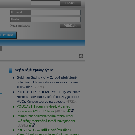
Hledej
Uživatel:
Heslo:
Nová registrace
Přihlásit
E PATRIA
Nejčtenější zprávy týdne
Goldman Sachs vidí v Evropě přehlížené
příležitosti. U dvou akcií očekává více než
100% růst
(6537x)
PODCAST ROZHOVORY: Eli Lilly vs. Novo
Nordisk. Revoluce v léčbě obezity je podle
u
MUDr. Kunové teprve na začátku
(5722x)
PODCAST Týdenní výhled: V centru
pozornosti AMD a Palantir
(4079x)
Palantir zasadil medvědům těžkou ránu.
Své tržby meziročně téměř zdvojnásobil
(3898x)
PREVIEW: CSG míří k dalšímu růstu.
Klíčové bude tempo obranné divize a vývoj