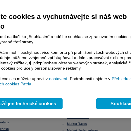
Lednový efekt
ace
Leverage Buyout
te cookies a vychutnávejte si náš web
ž
Likvidita
á opce
Likvidní trh
no
Limitní příkaz
 order; at market order
nout na tlačítko „Souhlasím“ a udělíte souhlas se zpracováním cookies 
Liquidity ratios
brané třetí strany.
Lock up period
rská společnost
Long position
ám mohli poskytnout více komfortu při prohlížení všech webových st
Long Term
to údaje můžeme vzájemně zpřístupňovat a dále zpracovávat s cílem pos
dluhopisová
lientský zážitek, tj. přizpůsobení obsahu webových stránek, analytická č
Lot
 cookies pro účely personalizované reklamy.
 na BCPP
Lze na dluhopisu prodělat?
Maďarsko - burza
si cookies můžete upravit v
nastavení
. Podrobnosti najdete v
Přehledu 
fice
h cookies Patria
.
Makléř
ovaný fond
Margin
ní záruka
Margin call
žít jen technické cookies
Souhlas
Market Maker
ý bod
Market Outperform
Market Perform
trategy
Market Ratios
earish
Market Underperform