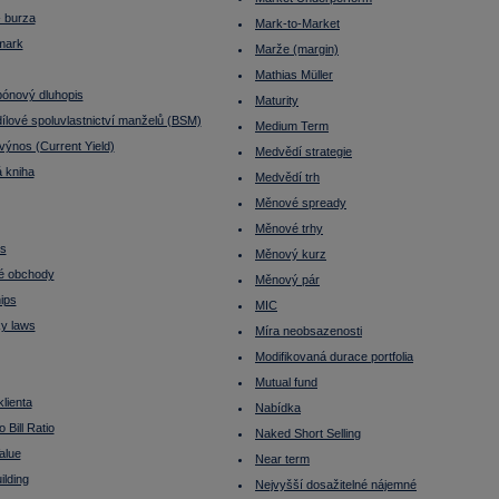
- burza
Mark-to-Market
mark
Marže (margin)
Mathias Müller
ónový dluhopis
Maturity
ílové spoluvlastnictví manželů (BSM)
Medium Term
výnos (Current Yield)
Medvědí strategie
 kniha
Medvědí trh
Měnové spready
Měnové trhy
ss
Měnový kurz
é obchody
Měnový pár
ips
MIC
ky laws
Míra neobsazenosti
Modifikovaná durace portfolia
Mutual fund
klienta
Nabídka
 Bill Ratio
Naked Short Selling
alue
Near term
ilding
Nejvyšší dosažitelné nájemné