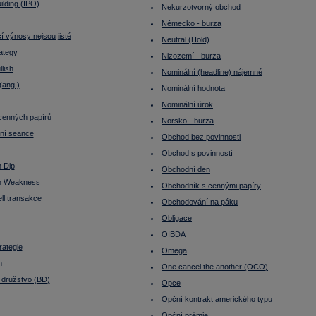
lding (IPO)
Nekurzotvorný obchod
Německo - burza
 výnosy nejsou jisté
Neutral (Hold)
rategy
Nizozemí - burza
llish
Nominální (headline) nájemné
(ang.)
Nominální hodnota
Nominální úrok
cenných papírů
Norsko - burza
ní seance
Obchod bez povinnosti
Obchod s povinností
 Dip
Obchodní den
n Weakness
Obchodník s cennými papíry
ll transakce
Obchodování na páku
Obligace
OIBDA
rategie
Omega
h
One cancel the another (OCO)
 družstvo (BD)
Opce
Opční kontrakt amerického typu
Opční prémie