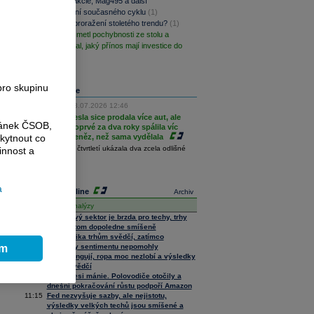
Prémiové akcie, Mag495 a další
pokračování současného cyklu
(1)
Definitivní proražení stoletého trendu?
(1)
Microsoft smetl pochybnosti ze stolu a
jasně ukázal, jaký přínos mají investice do
AI
(1)
pro skupinu
Analýza dne
23.07.2026 12:46
Tesla sice prodala více aut, ale
ránek ČSOB,
poprvé za dva roky spálila víc
kytnout co
peněz, než sama vydělala
Tesla ve druhém čtvrtletí ukázala dva zcela odlišné
innost a
příběhy.
...více
a
Analýzy online
Archiv
Název analýzy
11:26
Paměťový sektor je brzda pro techy, trhy
jsou na tom dopoledne smíšeně
11:19
Geopolitika trhům svědčí, zatímco
ím
výsledky sentimentu nepomohly
11:46
Techy fungují, ropa moc nezlobí a výsledky
trhům svědčí
11:24
Po depresi mánie. Polovodiče otočily a
dnešní pokračování růstu podpoří Amazon
11:15
Fed nezvyšuje sazby, ale nejistotu,
výsledky velkých techů jsou smíšené a