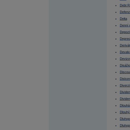
Emitent při IPO
Enterprise value (EV)
Debt R
EPS
Defenzi
Equal weight
EU
Delta
Euro
Eurodolar
Denní 
Euroobligace
Depozi
EV
Evropská opce
Deprec
Ex-day
Ex-dividend
Derivá
Fair value
Devalv
FED
Federal Funds Rate
Devizo
Fibonacciho úrovně návratu (FUN)
Finanční páka
Disáži
Finanční trhy
Discou
Finsko - burza
FOMC
Diskon
Fond fondů
Diverzi
Fond peněžního trhu
Fond pojištění vkladů
Divide
FOREX
Forex Broker
Divide
Forexový obchodník
Dlouhá 
Forward
FRA
Dlouhý
Francie
Francie - burza
Dluhopi
Free float
Dluhop
Fundamentální analýza