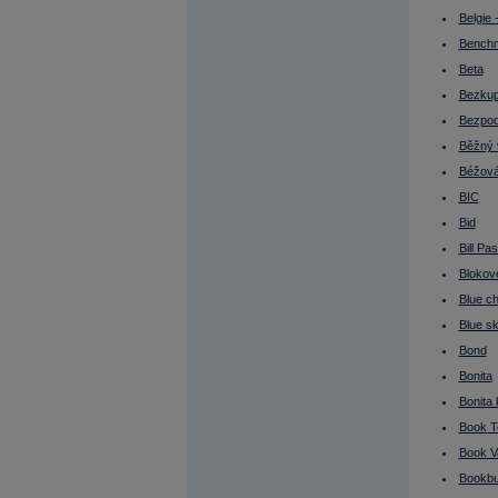
Bollingerova pásma
Bond
Belgie 
Bonita
Bench
Bonita klienta
Book To Bill Ratio
Beta
Book Value
Bookbuilding
Bezkup
Bookbuilding (IPO)
Bezpod
Broker
Budoucí výnosy nejsou jisté
Běžný 
Bull strategy
Béžová
Bull, Bullish
Bunds (ang.)
BIC
Burza
Burza cenných papírů
Bid
Burzovní seance
Bill Pa
Buy
Buy On Dip
Blokov
Buy On Weakness
Buy&sell transakce
Blue ch
Buyout
Blue s
BVPS
Býčí strategie
Bond
Býčí trh
Bytové družstvo (BD)
Bonita
C/I
Bonita 
Cable
Call option
Book To
CAPEX
Capital adequacy
Book V
Capital Expenditures
Bookbu
Carry Trade