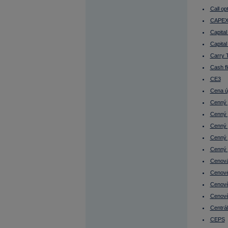
Čistý provozní příjem nemovitosti
Čistý výnos nemovitosti (Net yield)
Call op
ČNB
CAPE
ČOJ
Daniel Beneš
Capita
Dánsko - burza
DAX
Capital
DCF
Carry 
Debt Ratios
Defenzivní tituly
Cash f
Deflace
Delta
CE3
Denní obchodování
Cena ú
Depozitář
Depreciace
Cenný 
Deriváty
Cenný p
Devalvace
Devizový trh
Cenný p
Disážio
Discount Rate
Cenný 
Diskont
Cenný 
Diverzifikace
Dividenda
Cenov
Dividendový výnos
Dlouhá pozice (Long position)
Cenové
Dlouhý obchodník
Cenově
Dluhopis (Bond, obligace)
Dluhopis s diskontem
Cenově
Dluhopis s prémií
Dluhopisový fond
Centrál
Dluhopisový index
CEPS
Dluhopisy a daně