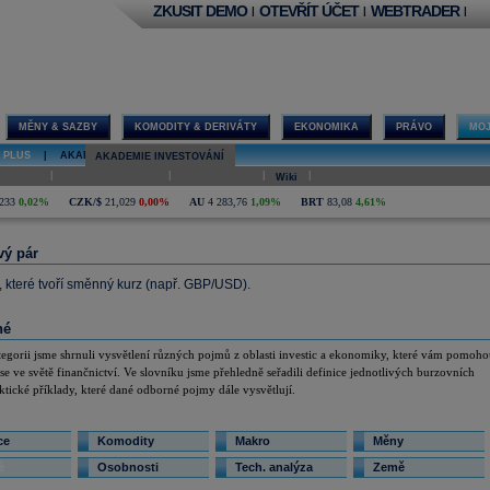
ZKUSIT DEMO
OTEVŘÍT ÚČET
WEBTRADER
|
|
|
MĚNY & SAZBY
KOMODITY & DERIVÁTY
EKONOMIKA
PRÁVO
MOJ
 PLUS
|
AKADEMIE INVESTOVÁNÍ
|
AKADEMIE INVESTOVÁNÍ
|
|
|
|
nvestice
Investiční strategie
Investiční tipy
Wiki
Money management
233
0,02%
CZK/$
21,029
0,00%
AU
4 283,76
1,09%
BRT
83,08
4,61%
ý pár
 které tvoří směnný kurz (např. GBP/USD).
né
tegorii jsme shrnuli vysvětlení různých pojmů z oblasti investic a ekonomiky, které vám pomoho
se ve světě finančnictví. Ve slovníku jsme přehledně seřadili definice jednotlivých burzovních
ktické příklady, které dané odborné pojmy dále vysvětlují.
ce
Komodity
Makro
Měny
é
Osobnosti
Tech. analýza
Země