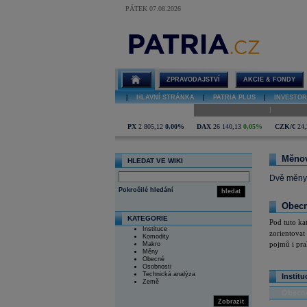
PÁTEK 07.08.2026
Měnový pár
ZPRAVODAJSTVÍ
AKCIE & FONDY
|
HLAVNÍ STRÁNKA
|
PATRIA PLUS
|
INVESTOR
|
Úvod do investování
Analýzy i
PX
2 805,12
0,00%
DAX
26 140,13
0,05%
CZK/€
24,
Měnov
HLEDAT VE WIKI
Dvě měny,
Pokročilé hledání
hledat
Obec
KATEGORIE
Pod tuto ka
Instituce
zorientovat 
Komodity
pojmů i pra
Makro
Měny
Obecné
Osobnosti
Technická analýza
Institu
Země
Obecn