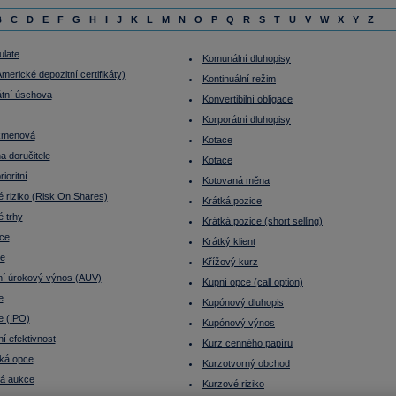
B
C
D
E
F
G
H
I
J
K
L
M
N
O
P
Q
R
S
T
U
V
W
X
Y
Z
late
Komunální dluhopisy
erické depozitní certifikáty)
Kontinuální režim
tní úschova
Konvertibilní obligace
Korporátní dluhopisy
kmenová
Kotace
a doručitele
Kotace
ioritní
Kotovaná měna
 riziko (Risk On Shares)
Krátká pozice
é trhy
Krátká pozice (short selling)
ce
Krátký klient
ce
Křížový kurz
tní úrokový výnos (AUV)
Kupní opce (call option)
e
Kupónový dluhopis
e (IPO)
Kupónový výnos
í efektivnost
Kurz cenného papíru
ká opce
Kurzotvorný obchod
ká aukce
Kurzové riziko