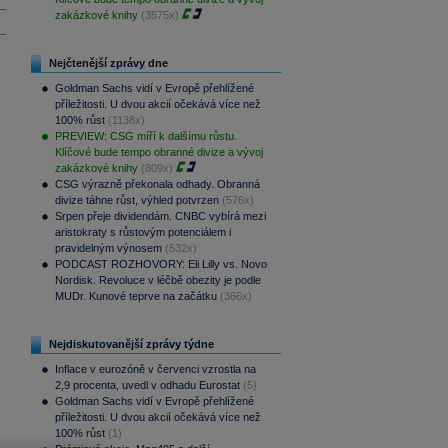
zakázkové knihy
(3575x)
Nejčtenější zprávy dne
Goldman Sachs vidí v Evropě přehlížené
příležitosti. U dvou akcií očekává více než
100% růst
(1138x)
PREVIEW: CSG míří k dalšímu růstu.
Klíčové bude tempo obranné divize a vývoj
zakázkové knihy
(809x)
CSG výrazně překonala odhady. Obranná
divize táhne růst, výhled potvrzen
(576x)
Srpen přeje dividendám. CNBC vybírá mezi
aristokraty s růstovým potenciálem i
pravidelným výnosem
(532x)
PODCAST ROZHOVORY: Eli Lilly vs. Novo
Nordisk. Revoluce v léčbě obezity je podle
MUDr. Kunové teprve na začátku
(366x)
Nejdiskutovanější zprávy týdne
Inflace v eurozóně v červenci vzrostla na
2,9 procenta, uvedl v odhadu Eurostat
(5)
Goldman Sachs vidí v Evropě přehlížené
příležitosti. U dvou akcií očekává více než
100% růst
(1)