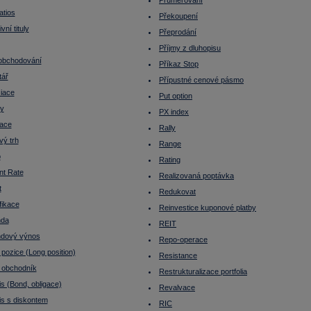
Průměrování
atios
Překoupení
vní tituly
Přeprodání
Příjmy z dluhopisu
obchodování
Příkaz Stop
tář
Přípustné cenové pásmo
iace
Put option
ty
PX index
ace
Rally
vý trh
Range
o
Rating
nt Rate
Realizovaná poptávka
t
Redukovat
fikace
Reinvestice kuponové platby
nda
REIT
ndový výnos
Repo-operace
pozice (Long position)
Resistance
 obchodník
Restrukturalizace portfolia
s (Bond, obligace)
Revalvace
is s diskontem
RIC