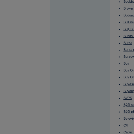
Cash flow
Bookbui
CE3
Broker
CEE
Cena úpisu
Budoucí
Cenný papír
Cenný papír listinný
Bull st
Cenný papír na doručitele
Bull, Bu
Cenný papír na jméno
Cenný papír zaknihovaný
Bunds 
Cenová mapa
Cenové rozpětí
Burza
Cenově vážená průměrná cena
Burza 
Cenově vážený index
Centrální depozitář
Burzov
CEPS
Cílová cena
Buy
Co je dluhopis - půjčka
Buy On
Costs/Income ratio
CPI (Index spotřebitelských cen)
Buy O
Cross trade
Current Ratio
Buy&se
Current Yield
Buyout
Custodian
Cyklické tituly
BVPS
Časová hodnota (time value)
Býčí st
Čína
Čínský jüan
Býčí tr
Čistá absorpce
Čistá marže
Bytové
Čistá realizovaná poptávka
C/I
Čistá úroková marže
Čistý dluh
Cable