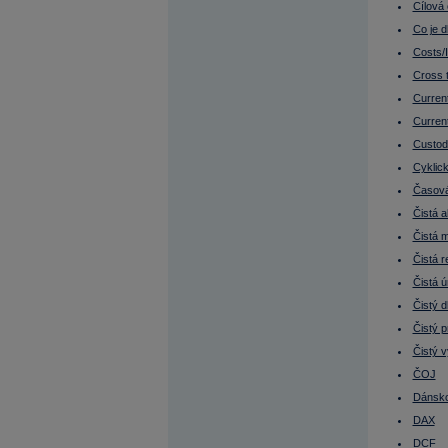
Dluhopisy s opcí
Cílová
Dluhové trhy
Doba splatnosti
Co je d
Dokonalé trhy
Costs/
Donald Trump
Donchian kanál
Cross 
Due diligence
Current
Durace
Durace dluhopisu
Current
Durace portfolia
EBIT
Custod
EBITDA
Cyklick
EBITDA marže
ECB
Časová
Efektivní nájemné
Effieciency Ratios
Čistá 
Ekonomika Číny
Čistá 
Ekonomika EU
Ekonomika Francie
Čistá 
Ekonomika Indie
Ekonomika Japonsko
Čistá 
Ekonomika Německo
Čistý d
Ekonomika Rusko
Ekonomika Řecko
Čistý p
Ekonomika Turecko
Ekonomika USA
Čistý v
Elon Musk
ČOJ
Emerging markets (Rozvíjející se trhy)
Emise
Dánsko
Emise cenného papíru
DAX
Emisní ážio
Emitent (vystupuje jako vypůjčující)
DCF