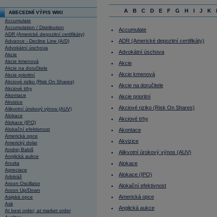
A
B
C
D
E
F
G
H
I
J
K
ABECEDMÍ VÝPIS WIKI
Accumulate
Accumulation / Distribution
Accumulate
ADR (Americké depozitní certifikáty)
ADR (Americké depozitní certifikáty)
Advance - Decline Line (A/D)
Advokátní úschova
Advokátní úschova
Akcie
Akcie kmenová
Akcie
Akcie na doručitele
Akcie kmenová
Akcie prioritní
Akciové riziko (Risk On Shares)
Akcie na doručitele
Akciové trhy
Akontace
Akcie prioritní
Akvizice
Akciové riziko (Risk On Shares)
Alikvotní úrokový výnos (AUV)
Alokace
Akciové trhy
Alokace (IPO)
Alokační efektivnost
Akontace
Americká opce
Akvizice
Americký dolar
Andrej Babiš
Alikvotní úrokový výnos (AUV)
Anglická aukce
Anuita
Alokace
Apreciace
Alokace (IPO)
Arbitráž
Aroon Oscillator
Alokační efektivnost
Aroon Up/Down
Americká opce
Asijská opce
Ask
Anglická aukce
At best order; at market order