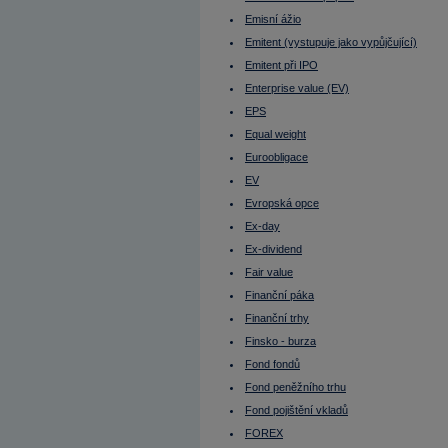
Initial Public Offering (IPO)
Intermediate
Emisní ážio
Investiční horizont
Emitent (vystupuje jako vypůjčující)
IPO
IRS
Emitent při IPO
ISIN
ISM indexy
Enterprise value (EV)
Itálie - burza
EPS
ITF
Jak dluhopis koupit?
Equal weight
Janet Yellen
Jannis Samaras
Euroobligace
Japonsko
EV
Japonský jen
Jeff Bezos
Evropská opce
Jiří Rusnok
John Arthur Hollows
Ex-day
Junk bonds
Ex-dividend
Kanada - burza
Kapitálová přiměřenost (Capital
Fair value
adequacy)
Kapitálové výdaje (CAPEX)
Finanční páka
Kapitálový trh
Finanční trhy
Kdo si půjčuje - emitent
Kdy cena dluhopisů roste, kdy klesá?
Finsko - burza
Klasifikované úvěry
Fond fondů
Klouzavý průměr - Exponenciální
Klouzavý průměr - jednoduchý
Fond peněžního trhu
KOBOS (Kontinuální Burzovní Obchodní
Systém)
Fond pojištění vkladů
Kolik zaplatíme za jeden dluhopis?
FOREX
Komise pro cenné papíry