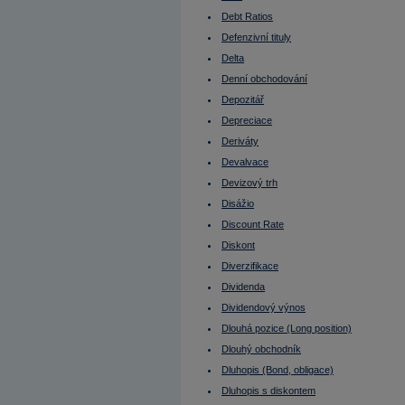
Emitent při IPO
Enterprise value (EV)
Debt Ratios
EPS
Defenzivní tituly
Equal weight
EU
Delta
Euro
Eurodolar
Denní obchodování
Euroobligace
Depozitář
EV
Evropská opce
Depreciace
Ex-day
Ex-dividend
Deriváty
Fair value
Devalvace
FED
Federal Funds Rate
Devizový trh
Fibonacciho úrovně návratu (FUN)
Finanční páka
Disážio
Finanční trhy
Discount Rate
Finsko - burza
FOMC
Diskont
Fond fondů
Diverzifikace
Fond peněžního trhu
Fond pojištění vkladů
Dividenda
FOREX
Forex Broker
Dividendový výnos
Forexový obchodník
Dlouhá pozice (Long position)
Forward
FRA
Dlouhý obchodník
Francie
Francie - burza
Dluhopis (Bond, obligace)
Free float
Dluhopis s diskontem
Fundamentální analýza