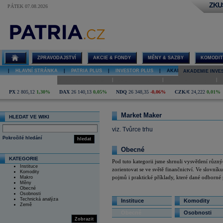
ZKU
PÁTEK 07.08.2026
Market Maker
ZPRAVODAJSTVÍ
AKCIE & FONDY
MĚNY & SAZBY
KOMODIT
|
HLAVNÍ STRÁNKA
|
PATRIA PLUS
|
INVESTOR PLUS
|
AKADEMIE INVESTOVÁN
AKADEMIE INVE
|
|
|
Úvod do investování
Analýzy investice
Investiční strategie
PX
2 805,12
1,30%
DAX
26 140,13
0,05%
NDQ
26 348,35
-0,06%
CZK/€
24,222
0,01%
Market Maker
HLEDAT VE WIKI
viz. Tvůrce trhu
Pokročilé hledání
hledat
Obecné
KATEGORIE
Pod tuto kategorii jsme shrnuli vysvětlení růz
Instituce
zorientovat se ve světě finančnictví. Ve slovník
Komodity
pojmů i praktické příklady, které dané odborné 
Makro
Měny
Obecné
Osobnosti
Technická analýza
Instituce
Komodity
Země
Obecné
Osobnosti