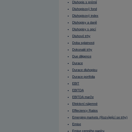
Futures
Dluhopis s prémií
FX
Gamma
Dluhopisový fond
Gap (mezera)
Dluhopisový index
GDR (globální depozitní certifikáty)
George Soros
Dluhopisy a daně
Globální depozitní certifikáty
Grafy
Dluhopisy s opcí
Harald Krueger
Dluhové trhy
HDP (Hrubý domácí produkt)
Hedge Fund
Doba splatnosti
Hedging
Dokonalé trhy
Hlavní měna
Hodnota dluhopisu
Due diligence
Hold
Holubice
Durace
Hrubá marže
Durace dluhopisu
Hrubý domácí produkt
Hrubý provozní příjem nemovitosti
Durace portfolia
Hrubý výnos nemovitosti (Gross yield)
HZL
EBIT
Christine Lagarde
EBITDA
Identifikační číslo
IFO index
EBITDA marže
Incentiva
Index akciového trhu
Efektivní nájemné
Index produkčních cen
Effieciency Ratios
Index relativní síly
Index spotřebitelských cen
Emerging markets (Rozvíjející se trhy)
Indie
Indikátory
Emise
Inflace
Emise cenného papíru