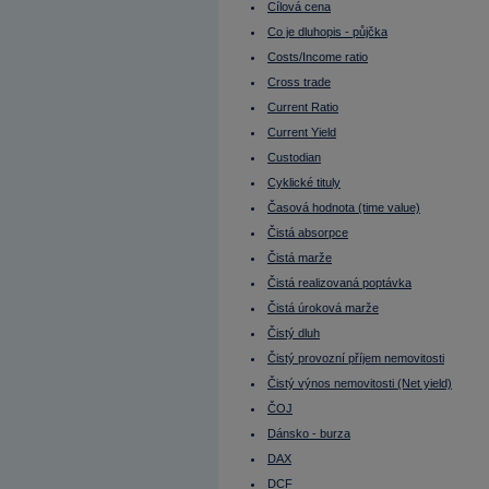
Dluhopisy s opcí
Cílová cena
Dluhové trhy
Doba splatnosti
Co je dluhopis - půjčka
Dokonalé trhy
Costs/Income ratio
Donald Trump
Donchian kanál
Cross trade
Due diligence
Current Ratio
Durace
Durace dluhopisu
Current Yield
Durace portfolia
EBIT
Custodian
EBITDA
Cyklické tituly
EBITDA marže
ECB
Časová hodnota (time value)
Efektivní nájemné
Effieciency Ratios
Čistá absorpce
Ekonomika Číny
Čistá marže
Ekonomika EU
Ekonomika Francie
Čistá realizovaná poptávka
Ekonomika Indie
Ekonomika Japonsko
Čistá úroková marže
Ekonomika Německo
Čistý dluh
Ekonomika Rusko
Ekonomika Řecko
Čistý provozní příjem nemovitosti
Ekonomika Turecko
Ekonomika USA
Čistý výnos nemovitosti (Net yield)
Elon Musk
ČOJ
Emerging markets (Rozvíjející se trhy)
Emise
Dánsko - burza
Emise cenného papíru
DAX
Emisní ážio
Emitent (vystupuje jako vypůjčující)
DCF