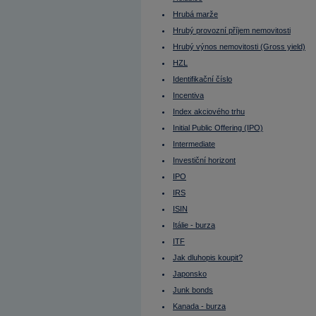
Lze na dluhopisu prodělat?
MACD
Hrubá marže
Maďarsko - burza
Makléř
Hrubý provozní příjem nemovitosti
Maloobchodní tržby
Hrubý výnos nemovitosti (Gross yield)
Margin
Margin call
HZL
Mario Draghi
Identifikační číslo
Mark Zuckerberg
Market Maker
Incentiva
Market Outperform
Market Perform
Index akciového trhu
Market Ratios
Initial Public Offering (IPO)
Market Underperform
Mark-to-Market
Intermediate
Marže (margin)
Mathias Müller
Investiční horizont
Matthias Müller
IPO
Maturity
Měď
IRS
Medium Term
Medvědí strategie
ISIN
Medvědí trh
Itálie - burza
Měnové spready
Měnové trhy
ITF
Měnový kurz
Měnový pár
Jak dluhopis koupit?
MIC
Japonsko
Michal Horáček
Ministerstvo financí
Junk bonds
Míra neobsazenosti
Kanada - burza
Miroslav Singer