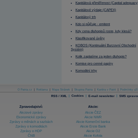
MMF
Kapitálová přiměřenost (Capital adequacy
Modifikovaná durace portfolia
Momentum
Kapitálové výdaje (CAPEX)
Mutual fund
Kapitálový trh
Nabídka
Naked Short Selling
Kdo si půjčuje - emitent
Near term
Nejvyšší dosažitelné nájemné
Kdy cena dluhopisů roste, kdy klesá?
Nekurzotvorný obchod
Klasifikované úvěry
Německo
Německo - burza
KOBOS (Kontinuální Burzovní Obchodní
Neutral (Hold)
Systém)
Nizozemí - burza
Nominální (headline) nájemné
Kolik zaplatíme za jeden dluhopis?
Nominální hodnota
Komise pro cenné papíry
Nominální úrok
Norsko - burza
Komoditní trhy
Obálka
Obchod bez povinnosti
Obchod s povinností
Obchodní den
O Patria.cz
|
Reklama
|
Mapa Stránek
|
Skupina Patria
|
Kariéra v Patrii
|
Podmínky uží
Obchodník s cennými papíry
Obchodování na páku
|
Cookies
|
|
RSS / XML
E-mail newsletter
SMS zpravod
Objednávky zboží dlouhodobé spotřeby
Obligace
Zpravodajství:
Akcie:
OIBDA
Omega
Akciové zprávy
Akcie ČEZ
On Balance Volume Index (OBV)
Ekonomické zprávy
Akcie NWR
One cancel the another (OCO)
Zprávy o měnách a sazbách
Akcie Komerční banka
Opce
Zprávy o komoditách
Akcie Erste Bank
Opční kontrakt amerického typu
Zprávy o HDP
Akcie O2
Opční prémie
ČNB
Akcie Kofola