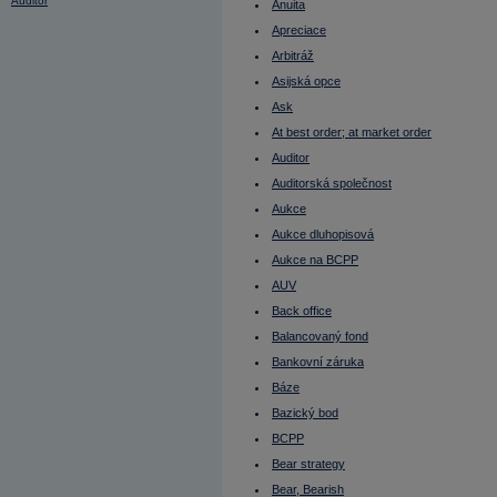
Auditor
Anuita
Auditorská společnost
Apreciace
Aukce
Aukce dluhopisová
Arbitráž
Aukce na BCPP
AUV
Asijská opce
Average Directional Index (ADX)
Ask
Average True Range
Back office
At best order; at market order
Balancovaný fond
Bankovní záruka
Auditor
Báze
Auditorská společnost
Bazický bod
BCPP
Aukce
Bear strategy
Bear, Bearish
Aukce dluhopisová
Belgie - burza
Aukce na BCPP
Benchmark
Beta
AUV
Bezkupónový dluhopis
Back office
Bezpodílové spoluvlastnictví manželů
(BSM)
Balancovaný fond
Běžný výnos (Current Yield)
Béžová kniha
Bankovní záruka
BIC
Báze
Bid
Bill Gates
Bazický bod
Bill Pass
Blokové obchody
BCPP
Blue chips
Bear strategy
Blue sky laws
Bollinger Band Width
Bear, Bearish