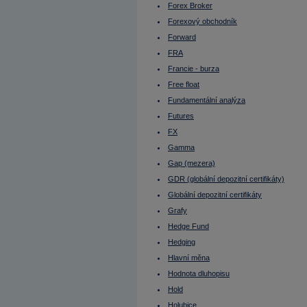
Komoditní trhy
Forex Broker
Komunální dluhopisy
Kontinuální režim
Forexový obchodník
Konvertibilní obligace
Forward
Korporátní dluhopisy
Koruna česká
FRA
Kotace
Kotace
Francie - burza
Kotovaná měna
Free float
Krátká pozice
Krátká pozice (short selling)
Fundamentální analýza
Krátký klient
Křížový kurz
Futures
Kupní opce (call option)
FX
Kupónový dluhopis
Kupónový výnos
Gamma
Kurz cenného papíru
Gap (mezera)
Kurzotvorný obchod
Kurzové riziko
GDR (globální depozitní certifikáty)
Leading indicators
Lednový efekt
Globální depozitní certifikáty
Leverage Buyout
Grafy
LIBOR
Libra šterlinků
Hedge Fund
Likvidita
Likvidní trh
Hedging
Limitní příkaz
Hlavní měna
Liquidity ratios
Lock up period
Hodnota dluhopisu
Long position
Long Term
Hold
Lot
Holubice