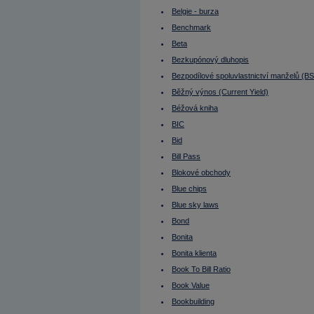
Bollingerova pásma
Bond
Belgie - burza
Bonita
Benchmark
Bonita klienta
Book To Bill Ratio
Beta
Book Value
Bookbuilding
Bezkupónový dluhopis
Bookbuilding (IPO)
Bezpodílové spoluvlastnictví manželů (B
Broker
Budoucí výnosy nejsou jisté
Běžný výnos (Current Yield)
Bull strategy
Béžová kniha
Bull, Bullish
Bunds (ang.)
BIC
Burza
Burza cenných papírů
Bid
Burzovní seance
Bill Pass
Buy
Buy On Dip
Blokové obchody
Buy On Weakness
Buy&sell transakce
Blue chips
Buyout
Blue sky laws
BVPS
Býčí strategie
Bond
Býčí trh
Bytové družstvo (BD)
Bonita
C/I
Bonita klienta
Cable
Call option
Book To Bill Ratio
CAPEX
Capital adequacy
Book Value
Capital Expenditures
Bookbuilding
Carry Trade