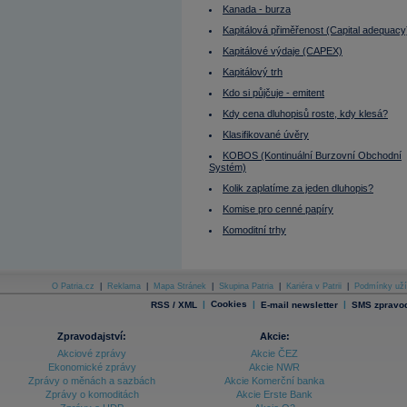
MMF
Kanada - burza
Modifikovaná durace portfolia
Momentum
Kapitálová přiměřenost (Capital adequacy
Mutual fund
Kapitálové výdaje (CAPEX)
Nabídka
Naked Short Selling
Kapitálový trh
Near term
Nejvyšší dosažitelné nájemné
Kdo si půjčuje - emitent
Nekurzotvorný obchod
Kdy cena dluhopisů roste, kdy klesá?
Německo
Německo - burza
Klasifikované úvěry
Neutral (Hold)
Nizozemí - burza
KOBOS (Kontinuální Burzovní Obchodní
Nominální (headline) nájemné
Systém)
Nominální hodnota
Kolik zaplatíme za jeden dluhopis?
Nominální úrok
Norsko - burza
Komise pro cenné papíry
Obálka
Obchod bez povinnosti
Komoditní trhy
Obchod s povinností
Obchodní den
Obchodník s cennými papíry
Obchodování na páku
O Patria.cz
|
Reklama
|
Mapa Stránek
|
Skupina Patria
|
Kariéra v Patrii
|
Podmínky uží
Objednávky zboží dlouhodobé spotřeby
|
Cookies
|
|
RSS / XML
E-mail newsletter
SMS zpravod
Obligace
OIBDA
Omega
Zpravodajství:
Akcie:
On Balance Volume Index (OBV)
Akciové zprávy
Akcie ČEZ
One cancel the another (OCO)
Ekonomické zprávy
Akcie NWR
Opce
Zprávy o měnách a sazbách
Akcie Komerční banka
Opční kontrakt amerického typu
Zprávy o komoditách
Akcie Erste Bank
Opční prémie