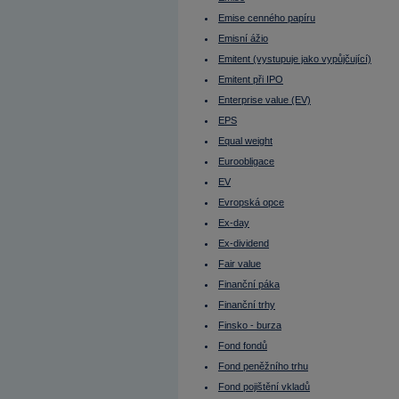
Initial Public Offering (IPO)
Intermediate
Emise cenného papíru
Investiční horizont
IPO
Emisní ážio
IRS
Emitent (vystupuje jako vypůjčující)
ISIN
ISM indexy
Emitent při IPO
Itálie - burza
Enterprise value (EV)
ITF
Jak dluhopis koupit?
EPS
Janet Yellen
Jannis Samaras
Equal weight
Japonsko
Euroobligace
Japonský jen
Jeff Bezos
EV
Jiří Rusnok
John Arthur Hollows
Evropská opce
Junk bonds
Ex-day
Kanada - burza
Kapitálová přiměřenost (Capital
Ex-dividend
adequacy)
Kapitálové výdaje (CAPEX)
Fair value
Kapitálový trh
Finanční páka
Kdo si půjčuje - emitent
Kdy cena dluhopisů roste, kdy klesá?
Finanční trhy
Klasifikované úvěry
Klouzavý průměr - Exponenciální
Finsko - burza
Klouzavý průměr - jednoduchý
Fond fondů
KOBOS (Kontinuální Burzovní Obchodní
Systém)
Fond peněžního trhu
Kolik zaplatíme za jeden dluhopis?
Fond pojištění vkladů
Komise pro cenné papíry