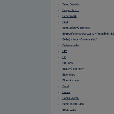
Bollingerova pásma
Bond
Bear, Bearish
Bonita
Belgie - burza
Bonita klienta
Book To Bill Ratio
Benchmark
Book Value
Bookbuilding
Beta
Bookbuilding (IPO)
Bezkupónový dluhopis
Broker
Budoucí výnosy nejsou jisté
Bezpodílové spoluvlastnictví manželů (B
Bull strategy
Bull, Bullish
Běžný výnos (Current Yield)
Bunds (ang.)
Béžová kniha
Burza
Burza cenných papírů
BIC
Burzovní seance
Bid
Buy
Buy On Dip
Bill Pass
Buy On Weakness
Buy&sell transakce
Blokové obchody
Buyout
Blue chips
BVPS
Býčí strategie
Blue sky laws
Býčí trh
Bytové družstvo (BD)
Bond
C/I
Bonita
Cable
Call option
Bonita klienta
CAPEX
Capital adequacy
Book To Bill Ratio
Capital Expenditures
Book Value
Carry Trade