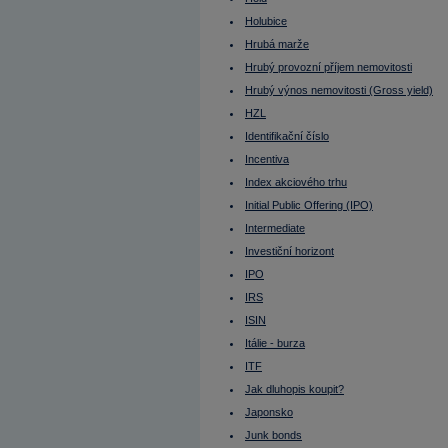
Lze na dluhopisu prodělat?
MACD
Holubice
Maďarsko - burza
Makléř
Hrubá marže
Maloobchodní tržby
Hrubý provozní příjem nemovitosti
Margin
Margin call
Hrubý výnos nemovitosti (Gross yield)
Mario Draghi
Mark Zuckerberg
HZL
Market Maker
Identifikační číslo
Market Outperform
Market Perform
Incentiva
Market Ratios
Index akciového trhu
Market Underperform
Mark-to-Market
Initial Public Offering (IPO)
Marže (margin)
Mathias Müller
Intermediate
Matthias Müller
Investiční horizont
Maturity
Měď
IPO
Medium Term
Medvědí strategie
IRS
Medvědí trh
ISIN
Měnové spready
Měnové trhy
Itálie - burza
Měnový kurz
Měnový pár
ITF
MIC
Jak dluhopis koupit?
Michal Horáček
Ministerstvo financí
Japonsko
Míra neobsazenosti
Miroslav Singer
Junk bonds