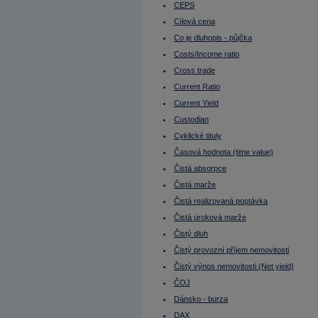
Dluhopisy s opcí
CEPS
Dluhové trhy
Doba splatnosti
Cílová cena
Dokonalé trhy
Co je dluhopis - půjčka
Donald Trump
Donchian kanál
Costs/Income ratio
Due diligence
Durace
Cross trade
Durace dluhopisu
Current Ratio
Durace portfolia
EBIT
Current Yield
EBITDA
Custodian
EBITDA marže
ECB
Cyklické tituly
Efektivní nájemné
Effieciency Ratios
Časová hodnota (time value)
Ekonomika Číny
Čistá absorpce
Ekonomika EU
Ekonomika Francie
Čistá marže
Ekonomika Indie
Ekonomika Japonsko
Čistá realizovaná poptávka
Ekonomika Německo
Čistá úroková marže
Ekonomika Rusko
Ekonomika Řecko
Čistý dluh
Ekonomika Turecko
Ekonomika USA
Čistý provozní příjem nemovitosti
Elon Musk
Čistý výnos nemovitosti (Net yield)
Emerging markets (Rozvíjející se trhy)
Emise
ČOJ
Emise cenného papíru
Emisní ážio
Dánsko - burza
Emitent (vystupuje jako vypůjčující)
DAX