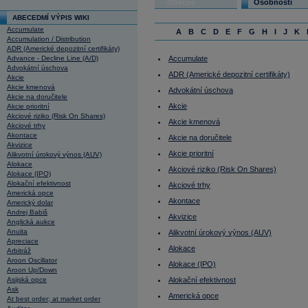
Obecné
Osobnosti
ABECEDMÍ VÝPIS WIKI
Accumulate
A
B
C
D
E
F
G
H
I
J
K
Accumulation / Distribution
ADR (Americké depozitní certifikáty)
Advance - Decline Line (A/D)
Accumulate
Advokátní úschova
ADR (Americké depozitní certifikáty)
Akcie
Akcie kmenová
Advokátní úschova
Akcie na doručitele
Akcie
Akcie prioritní
Akciové riziko (Risk On Shares)
Akcie kmenová
Akciové trhy
Akontace
Akcie na doručitele
Akvizice
Akcie prioritní
Alikvotní úrokový výnos (AUV)
Alokace
Akciové riziko (Risk On Shares)
Alokace (IPO)
Alokační efektivnost
Akciové trhy
Americká opce
Akontace
Americký dolar
Andrej Babiš
Akvizice
Anglická aukce
Anuita
Alikvotní úrokový výnos (AUV)
Apreciace
Alokace
Arbitráž
Aroon Oscillator
Alokace (IPO)
Aroon Up/Down
Asijská opce
Alokační efektivnost
Ask
Americká opce
At best order; at market order