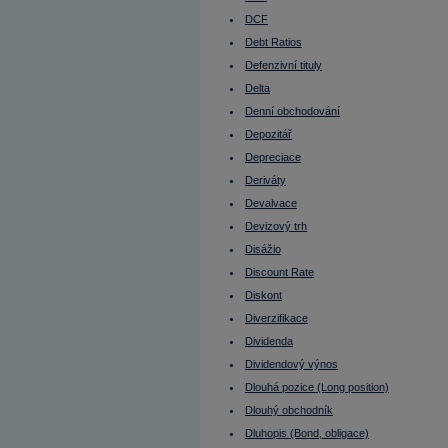
Emitent při IPO
Enterprise value (EV)
DCF
EPS
Debt Ratios
Equal weight
EU
Defenzivní tituly
Euro
Eurodolar
Delta
Euroobligace
Denní obchodování
EV
Evropská opce
Depozitář
Ex-day
Ex-dividend
Depreciace
Fair value
Deriváty
FED
Federal Funds Rate
Devalvace
Fibonacciho úrovně návratu (FUN)
Finanční páka
Devizový trh
Finanční trhy
Disážio
Finsko - burza
FOMC
Discount Rate
Fond fondů
Fond peněžního trhu
Diskont
Fond pojištění vkladů
Diverzifikace
FOREX
Forex Broker
Dividenda
Forexový obchodník
Dividendový výnos
Forward
FRA
Dlouhá pozice (Long position)
Francie
Francie - burza
Dlouhý obchodník
Free float
Dluhopis (Bond, obligace)
Fundamentální analýza