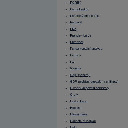
Komoditní trhy
FOREX
Komunální dluhopisy
Kontinuální režim
Forex Broker
Konvertibilní obligace
Forexový obchodník
Korporátní dluhopisy
Koruna česká
Forward
Kotace
Kotace
FRA
Kotovaná měna
Francie - burza
Krátká pozice
Krátká pozice (short selling)
Free float
Krátký klient
Křížový kurz
Fundamentální analýza
Kupní opce (call option)
Futures
Kupónový dluhopis
Kupónový výnos
FX
Kurz cenného papíru
Kurzotvorný obchod
Gamma
Kurzové riziko
Gap (mezera)
Leading indicators
Lednový efekt
GDR (globální depozitní certifikáty)
Leverage Buyout
Globální depozitní certifikáty
LIBOR
Libra šterlinků
Grafy
Likvidita
Likvidní trh
Hedge Fund
Limitní příkaz
Hedging
Liquidity ratios
Lock up period
Hlavní měna
Long position
Long Term
Hodnota dluhopisu
Lot
Hold