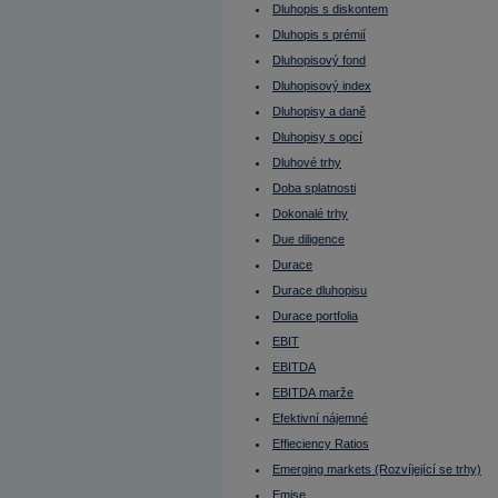
Futures
Dluhopis s diskontem
FX
Gamma
Dluhopis s prémií
Gap (mezera)
Dluhopisový fond
GDR (globální depozitní certifikáty)
George Soros
Dluhopisový index
Globální depozitní certifikáty
Grafy
Dluhopisy a daně
Harald Krueger
Dluhopisy s opcí
HDP (Hrubý domácí produkt)
Hedge Fund
Dluhové trhy
Hedging
Hlavní měna
Doba splatnosti
Hodnota dluhopisu
Dokonalé trhy
Hold
Holubice
Due diligence
Hrubá marže
Durace
Hrubý domácí produkt
Hrubý provozní příjem nemovitosti
Durace dluhopisu
Hrubý výnos nemovitosti (Gross yield)
HZL
Durace portfolia
Christine Lagarde
EBIT
Identifikační číslo
IFO index
EBITDA
Incentiva
Index akciového trhu
EBITDA marže
Index produkčních cen
Efektivní nájemné
Index relativní síly
Index spotřebitelských cen
Effieciency Ratios
Indie
Indikátory
Emerging markets (Rozvíjející se trhy)
Inflace
Emise