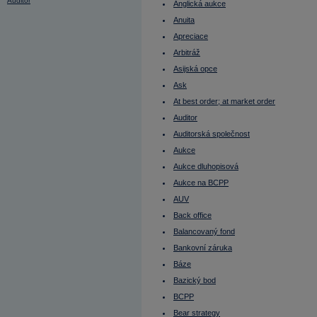
Auditor
Anglická aukce
Auditorská společnost
Anuita
Aukce
Aukce dluhopisová
Apreciace
Aukce na BCPP
AUV
Arbitráž
Average Directional Index (ADX)
Asijská opce
Average True Range
Back office
Ask
Balancovaný fond
Bankovní záruka
At best order; at market order
Báze
Auditor
Bazický bod
BCPP
Auditorská společnost
Bear strategy
Bear, Bearish
Aukce
Belgie - burza
Aukce dluhopisová
Benchmark
Beta
Aukce na BCPP
Bezkupónový dluhopis
Bezpodílové spoluvlastnictví manželů
AUV
(BSM)
Back office
Běžný výnos (Current Yield)
Béžová kniha
Balancovaný fond
BIC
Bankovní záruka
Bid
Bill Gates
Báze
Bill Pass
Blokové obchody
Bazický bod
Blue chips
BCPP
Blue sky laws
Bollinger Band Width
Bear strategy