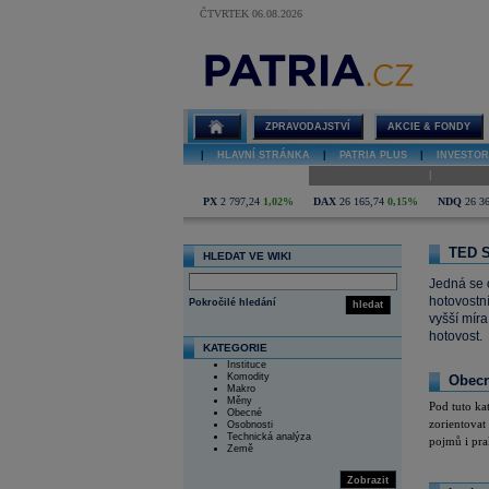
ČTVRTEK 06.08.2026
TED Spread
ZPRAVODAJSTVÍ
AKCIE & FONDY
|
HLAVNÍ STRÁNKA
|
PATRIA PLUS
|
INVESTOR
|
Úvod do investování
Analýzy i
PX
2 797,24
1,02%
DAX
26 165,74
0,15%
NDQ
26 3
TED S
HLEDAT VE WIKI
Jedná se 
hotovostní
Pokročilé hledání
hledat
vyšší míra
hotovost.
KATEGORIE
Instituce
Komodity
Obec
Makro
Měny
Pod tuto ka
Obecné
zorientovat 
Osobnosti
Technická analýza
pojmů i pra
Země