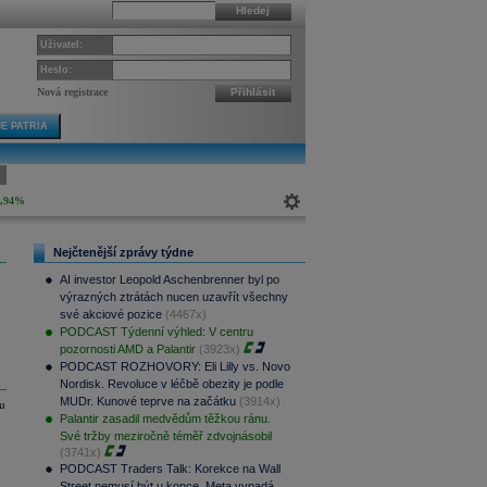
Hledej
Uživatel:
Heslo:
Nová registrace
Přihlásit
E PATRIA
0,94%
Nejčtenější zprávy týdne
AI investor Leopold Aschenbrenner byl po
výrazných ztrátách nucen uzavřít všechny
své akciové pozice
(4467x)
PODCAST Týdenní výhled: V centru
pozornosti AMD a Palantir
(3923x)
PODCAST ROZHOVORY: Eli Lilly vs. Novo
Nordisk. Revoluce v léčbě obezity je podle
MUDr. Kunové teprve na začátku
(3914x)
u
Palantir zasadil medvědům těžkou ránu.
Své tržby meziročně téměř zdvojnásobil
(3741x)
PODCAST Traders Talk: Korekce na Wall
Street nemusí být u konce. Meta vypadá