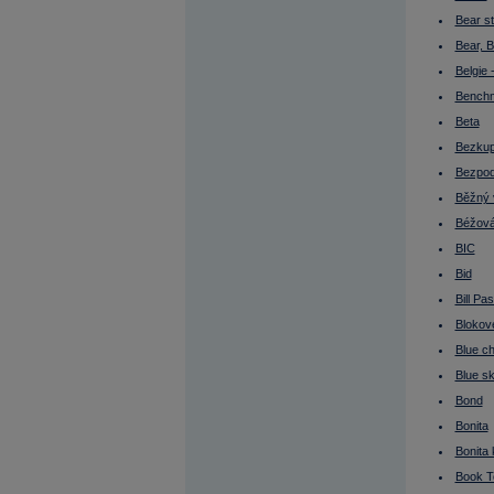
Bollingerova pásma
Bond
Bear s
Bonita
Bear, B
Bonita klienta
Book To Bill Ratio
Belgie 
Book Value
Bookbuilding
Bench
Bookbuilding (IPO)
Beta
Broker
Budoucí výnosy nejsou jisté
Bezkup
Bull strategy
Bull, Bullish
Bezpod
Bunds (ang.)
Běžný 
Burza
Burza cenných papírů
Béžová
Burzovní seance
Buy
BIC
Buy On Dip
Bid
Buy On Weakness
Buy&sell transakce
Bill Pa
Buyout
Blokov
BVPS
Býčí strategie
Blue ch
Býčí trh
Bytové družstvo (BD)
Blue s
C/I
Bond
Cable
Call option
Bonita
CAPEX
Capital adequacy
Bonita 
Capital Expenditures
Book To
Carry Trade