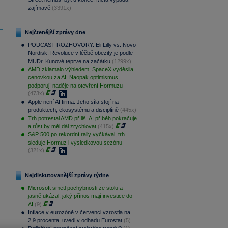
zajímavě
(3391x)
Nejčtenější zprávy dne
PODCAST ROZHOVORY: Eli Lilly vs. Novo
Nordisk. Revoluce v léčbě obezity je podle
MUDr. Kunové teprve na začátku
(1299x)
AMD zklamalo výhledem, SpaceX vyděsila
cenovkou za AI. Naopak optimismus
podporují naděje na otevření Hormuzu
(473x)
Apple není AI firma. Jeho síla stojí na
produktech, ekosystému a disciplíně
(445x)
Trh potrestal AMD příliš. AI příběh pokračuje
a růst by měl dál zrychlovat
(415x)
S&P 500 po rekordní rally vyčkával, trh
sleduje Hormuz i výsledkovou sezónu
(321x)
Nejdiskutovanější zprávy týdne
Microsoft smetl pochybnosti ze stolu a
jasně ukázal, jaký přínos mají investice do
AI
(9)
Inflace v eurozóně v červenci vzrostla na
2,9 procenta, uvedl v odhadu Eurostat
(5)