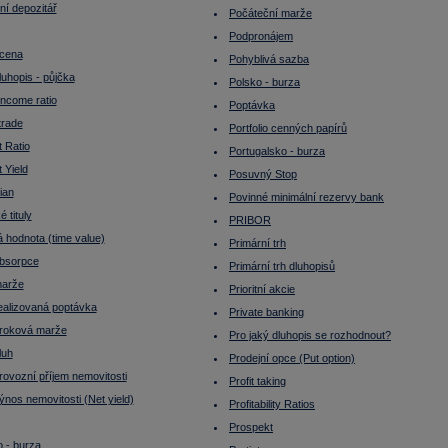
ní depozitář
Počáteční marže
Podpronájem
 cena
Pohyblivá sazba
luhopis - půjčka
Polsko - burza
Income ratio
Poptávka
trade
Portfolio cenných papírů
 Ratio
Portugalsko - burza
 Yield
Posuvný Stop
ian
Povinné minimální rezervy bank
é tituly
PRIBOR
 hodnota (time value)
Primární trh
absorpce
Primární trh dluhopisů
marže
Prioritní akcie
realizovaná poptávka
Private banking
úroková marže
Pro jaký dluhopis se rozhodnout?
luh
Prodejní opce (Put option)
rovozní příjem nemovitosti
Profit taking
ýnos nemovitosti (Net yield)
Profitability Ratios
Prospekt
 - burza