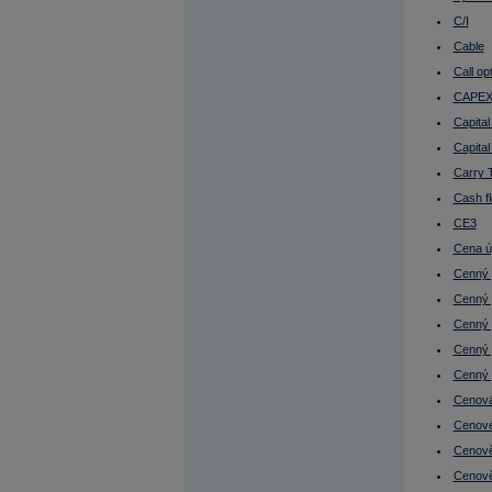
Čistý provozní příjem nemovitosti
Čistý výnos nemovitosti (Net yield)
C/I
ČNB
Cable
ČOJ
Daniel Beneš
Call op
Dánsko - burza
DAX
CAPE
DCF
Capita
Debt Ratios
Defenzivní tituly
Capital
Deflace
Delta
Carry 
Denní obchodování
Cash f
Depozitář
Depreciace
CE3
Deriváty
Devalvace
Cena ú
Devizový trh
Cenný 
Disážio
Discount Rate
Cenný p
Diskont
Diverzifikace
Cenný p
Dividenda
Cenný 
Dividendový výnos
Dlouhá pozice (Long position)
Cenný 
Dlouhý obchodník
Cenov
Dluhopis (Bond, obligace)
Dluhopis s diskontem
Cenové
Dluhopis s prémií
Dluhopisový fond
Cenově
Dluhopisový index
Cenově
Dluhopisy a daně