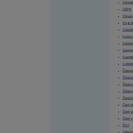
Dluhopisy s opcí
Centrál
Dluhové trhy
Doba splatnosti
CEPS
Dokonalé trhy
Cílová
Donald Trump
Donchian kanál
Co je d
Due diligence
Durace
Costs/
Durace dluhopisu
Cross 
Durace portfolia
EBIT
Current
EBITDA
EBITDA marže
Current
ECB
Custod
Efektivní nájemné
Effieciency Ratios
Cyklick
Ekonomika Číny
Časová
Ekonomika EU
Ekonomika Francie
Čistá 
Ekonomika Indie
Ekonomika Japonsko
Čistá 
Ekonomika Německo
Čistá 
Ekonomika Rusko
Ekonomika Řecko
Čistá 
Ekonomika Turecko
Ekonomika USA
Čistý d
Elon Musk
Čistý p
Emerging markets (Rozvíjející se trhy)
Emise
Čistý v
Emise cenného papíru
Emisní ážio
ČOJ
Emitent (vystupuje jako vypůjčující)
Dánsko