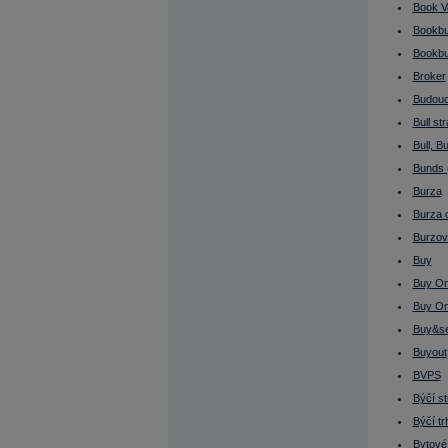
Cash flow
Book V
CE3
CEE
Bookbu
Cena úpisu
Bookbui
Cenný papír
Cenný papír listinný
Broker
Cenný papír na doručitele
Cenný papír na jméno
Budoucí
Cenný papír zaknihovaný
Bull st
Cenová mapa
Cenové rozpětí
Bull, Bu
Cenově vážená průměrná cena
Bunds 
Cenově vážený index
Centrální depozitář
Burza
CEPS
Cílová cena
Burza 
Co je dluhopis - půjčka
Burzov
Costs/Income ratio
CPI (Index spotřebitelských cen)
Buy
Cross trade
Current Ratio
Buy On
Current Yield
Buy O
Custodian
Cyklické tituly
Buy&se
Časová hodnota (time value)
Čína
Buyout
Čínský jüan
BVPS
Čistá absorpce
Čistá marže
Býčí st
Čistá realizovaná poptávka
Čistá úroková marže
Býčí tr
Čistý dluh
Bytové