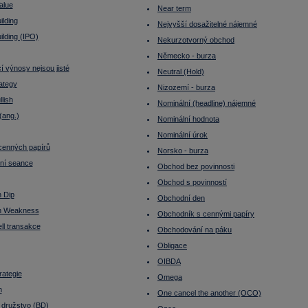
alue
Near term
ilding
Nejvyšší dosažitelné nájemné
lding (IPO)
Nekurzotvorný obchod
Německo - burza
 výnosy nejsou jisté
Neutral (Hold)
rategy
Nizozemí - burza
llish
Nominální (headline) nájemné
(ang.)
Nominální hodnota
Nominální úrok
cenných papírů
Norsko - burza
ní seance
Obchod bez povinnosti
Obchod s povinností
 Dip
Obchodní den
n Weakness
Obchodník s cennými papíry
ll transakce
Obchodování na páku
Obligace
OIBDA
rategie
Omega
h
One cancel the another (OCO)
 družstvo (BD)