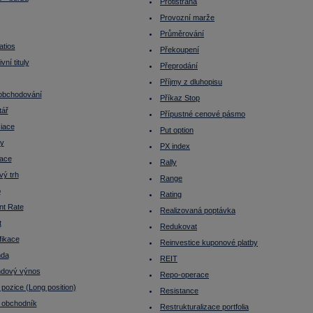
Protistrana
Provozní marže
Průměrování
atios
Překoupení
vní tituly
Přeprodání
Příjmy z dluhopisu
obchodování
Příkaz Stop
tář
Přípustné cenové pásmo
iace
Put option
ty
PX index
ace
Rally
vý trh
Range
o
Rating
nt Rate
Realizovaná poptávka
t
Redukovat
fikace
Reinvestice kuponové platby
nda
REIT
ndový výnos
Repo-operace
pozice (Long position)
Resistance
 obchodník
Restrukturalizace portfolia