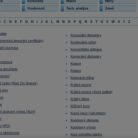
ce
Komodity
Makro
Měny
é
Osobnosti
Tech. analýza
Země
B
C
D
E
F
G
H
I
J
K
L
M
N
O
P
Q
R
S
T
U
V
W
X
Y
Z
late
Komunální dluhopisy
erické depozitní certifikáty)
Kontinuální režim
tní úschova
Konvertibilní obligace
Korporátní dluhopisy
kmenová
Kotace
a doručitele
Kotace
ioritní
Kotovaná měna
 riziko (Risk On Shares)
Krátká pozice
é trhy
Krátká pozice (short selling)
ce
Krátký klient
ce
Křížový kurz
tní úrokový výnos (AUV)
Kupní opce (call option)
e
Kupónový dluhopis
e (IPO)
Kupónový výnos
í efektivnost
Kurz cenného papíru