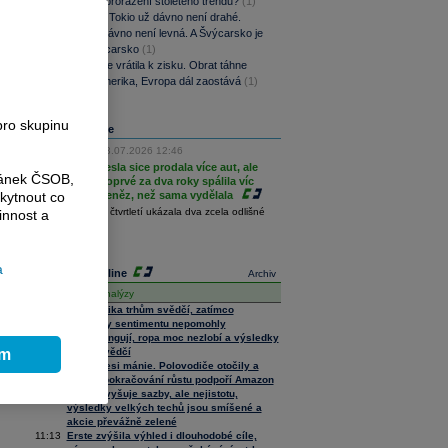
Definitivní proražení stoletého trendu?
(1)
Rozbřesk: Tokio už dávno není drahé.
Praha už dávno není levná. A Švýcarsko je
pořád Švýcarsko
(1)
Stellantis se vrátila k zisku. Obrat táhne
Severní Amerika, Evropa dál zaostává
(1)
pro skupinu
Analýza dne
23.07.2026 12:46
Tesla sice prodala více aut, ale
ránek ČSOB,
poprvé za dva roky spálila víc
kytnout co
peněz, než sama vydělala
Tesla ve druhém čtvrtletí ukázala dva zcela odlišné
innost a
příběhy.
...více
a
Analýzy online
Archiv
Název analýzy
11:19
Geopolitika trhům svědčí, zatímco
výsledky sentimentu nepomohly
11:46
Techy fungují, ropa moc nezlobí a výsledky
ím
trhům svědčí
11:24
Po depresi mánie. Polovodiče otočily a
dnešní pokračování růstu podpoří Amazon
11:15
Fed nezvyšuje sazby, ale nejistotu,
výsledky velkých techů jsou smíšené a
akcie převážně zelené
11:13
Erste zvýšila výhled i dlouhodobé cíle,