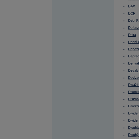
Emitent při IPO
Enterprise value (EV)
DAX
EPS
Equal weight
DCF
EU
Debt R
Euro
Eurodolar
Defenzi
Euroobligace
Delta
EV
Evropská opce
Denní 
Ex-day
Ex-dividend
Depozi
Fair value
Deprec
FED
Federal Funds Rate
Derivá
Fibonacciho úrovně návratu (FUN)
Finanční páka
Devalv
Finanční trhy
Devizo
Finsko - burza
FOMC
Disáži
Fond fondů
Fond peněžního trhu
Discou
Fond pojištění vkladů
Diskon
FOREX
Forex Broker
Diverzi
Forexový obchodník
Forward
Divide
FRA
Divide
Francie
Francie - burza
Dlouhá 
Free float
Dlouhý
Fundamentální analýza