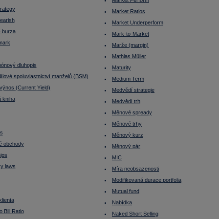
Market Perform
trategy
Market Ratios
earish
Market Underperform
- burza
Mark-to-Market
mark
Marže (margin)
Mathias Müller
ónový dluhopis
Maturity
ílové spoluvlastnictví manželů (BSM)
Medium Term
výnos (Current Yield)
Medvědí strategie
 kniha
Medvědí trh
Měnové spready
Měnové trhy
ss
Měnový kurz
é obchody
Měnový pár
ips
MIC
ky laws
Míra neobsazenosti
Modifikovaná durace portfolia
Mutual fund
klienta
Nabídka
 Bill Ratio
Naked Short Selling