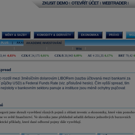
ZKUSIT DEMO
OTEVŘÍT ÚČET
WEBTRADER
|
|
|
MĚNY & SAZBY
KOMODITY & DERIVÁTY
EKONOMIKA
PRÁVO
MOJ
 PLUS
|
AKADEMIE INVESTOVÁNÍ
|
AKADEMIE INVESTOVÁNÍ
|
|
|
|
nvestice
Investiční strategie
Investiční tipy
Wiki
Money management
63,44
-0,83%
CZK/€
24,175
0,01%
CZK/$
20,943
0,09%
AU
4 251,35
0,17%
BRT
79,42
pread
o rozdíl mezi 3měsíčním dolarovým LIBORem (sazba účtovaná mezi bankami za
 půjčky USD) a Federal Funds Rate (viz. příslušné heslo). Čím vyšší spread, tím
 nejistoty v bankovním sektoru panuje a instituce jsou méně ochytny pujčovat
né
tegorii jsme shrnuli vysvětlení různých pojmů z oblasti investic a ekonomiky, které vám pomoho
se ve světě finančnictví. Ve slovníku jsme přehledně seřadili definice jednotlivých burzovních
ktické příklady, které dané odborné pojmy dále vysvětlují.