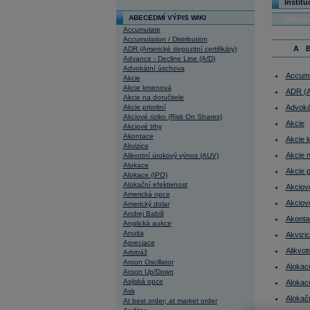
Institu
ABECEDMÍ VÝPIS WIKI
Obecn
Accumulate
Accumulation / Distribution
A
ADR (Americké depozitní certifikáty)
Advance - Decline Line (A/D)
Advokátní úschova
Accumu
Akcie
Akcie kmenová
ADR (Am
Akcie na doručitele
Akcie prioritní
Advoká
Akciové riziko (Risk On Shares)
Akcie
Akciové trhy
Akontace
Akcie 
Akvizice
Akcie n
Alikvotní úrokový výnos (AUV)
Alokace
Akcie pr
Alokace (IPO)
Alokační efektivnost
Akciové
Americká opce
Akciov
Americký dolar
Andrej Babiš
Akonta
Anglická aukce
Anuita
Akvizi
Apreciace
Alikvo
Arbitráž
Aroon Oscillator
Alokac
Aroon Up/Down
Asijská opce
Alokac
Ask
Alokačn
At best order; at market order