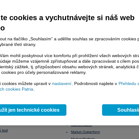
ká opce
Kurzotvorný obchod
ká aukce
Kurzové riziko
te cookies a vychutnávejte si náš web
Lednový efekt
ace
Leverage Buyout
no
ž
Likvidita
á opce
nout na tlačítko „Souhlasím“ a udělíte souhlas se zpracováním cookies 
Likvidní trh
brané třetí strany.
Limitní příkaz
 order; at market order
Liquidity ratios
ám mohli poskytnout více komfortu při prohlížení všech webových st
to údaje můžeme vzájemně zpřístupňovat a dále zpracovávat s cílem pos
Lock up period
lientský zážitek, tj. přizpůsobení obsahu webových stránek, analytická č
rská společnost
Long position
 cookies pro účely personalizované reklamy.
Long Term
dluhopisová
Lot
si cookies můžete upravit v
nastavení
. Podrobnosti najdete v
Přehledu 
 na BCPP
h cookies Patria
.
Lze na dluhopisu prodělat?
Maďarsko - burza
fice
Makléř
ovaný fond
žít jen technické cookies
Souhlas
Margin
ní záruka
Margin call
Market Maker
ý bod
Market Outperform