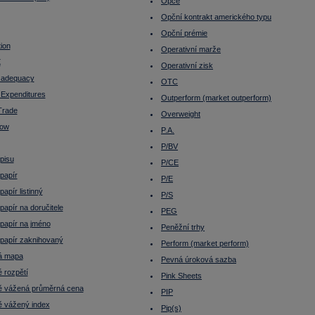
Opce
Opční kontrakt amerického typu
Opční prémie
tion
Operativní marže
X
Operativní zisk
l adequacy
OTC
 Expenditures
Outperform (market outperform)
Trade
Overweight
low
P.A.
P/BV
pisu
P/CE
papír
P/E
apír listinný
P/S
apír na doručitele
PEG
papír na jméno
Peněžní trhy
papír zaknihovaný
Perform (market perform)
á mapa
Pevná úroková sazba
 rozpětí
Pink Sheets
 vážená průměrná cena
PIP
 vážený index
Pip(s)