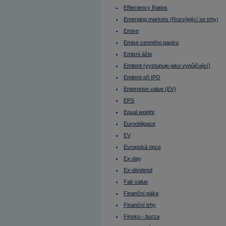
Initial Public Offering (IPO)
Intermediate
Effieciency Ratios
Investiční horizont
Emerging markets (Rozvíjející se trhy)
IPO
IRS
Emise
ISIN
Emise cenného papíru
ISM indexy
Itálie - burza
Emisní ážio
ITF
Jak dluhopis koupit?
Emitent (vystupuje jako vypůjčující)
Janet Yellen
Emitent při IPO
Jannis Samaras
Japonsko
Enterprise value (EV)
Japonský jen
Jeff Bezos
EPS
Jiří Rusnok
Equal weight
John Arthur Hollows
Junk bonds
Euroobligace
Kanada - burza
Kapitálová přiměřenost (Capital
EV
adequacy)
Evropská opce
Kapitálové výdaje (CAPEX)
Kapitálový trh
Ex-day
Kdo si půjčuje - emitent
Kdy cena dluhopisů roste, kdy klesá?
Ex-dividend
Klasifikované úvěry
Fair value
Klouzavý průměr - Exponenciální
Klouzavý průměr - jednoduchý
Finanční páka
KOBOS (Kontinuální Burzovní Obchodní
Finanční trhy
Systém)
Kolik zaplatíme za jeden dluhopis?
Finsko - burza
Komise pro cenné papíry