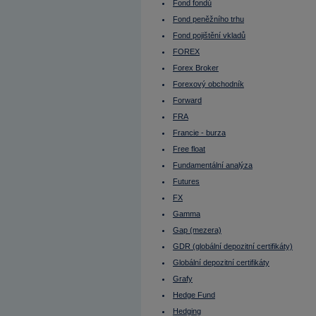
Komoditní trhy
Fond fondů
Komunální dluhopisy
Fond peněžního trhu
Kontinuální režim
Konvertibilní obligace
Fond pojištění vkladů
Korporátní dluhopisy
Koruna česká
FOREX
Kotace
Forex Broker
Kotace
Kotovaná měna
Forexový obchodník
Krátká pozice
Krátká pozice (short selling)
Forward
Krátký klient
FRA
Křížový kurz
Kupní opce (call option)
Francie - burza
Kupónový dluhopis
Kupónový výnos
Free float
Kurz cenného papíru
Fundamentální analýza
Kurzotvorný obchod
Kurzové riziko
Futures
Leading indicators
FX
Lednový efekt
Leverage Buyout
Gamma
LIBOR
Libra šterlinků
Gap (mezera)
Likvidita
GDR (globální depozitní certifikáty)
Likvidní trh
Limitní příkaz
Globální depozitní certifikáty
Liquidity ratios
Lock up period
Grafy
Long position
Hedge Fund
Long Term
Lot
Hedging