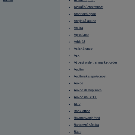
Alokace (IPO)
Auditor
Auditorská společnost
Alokační efektivnost
Aukce
Aukce dluhopisová
Americká opce
Aukce na BCPP
Anglická aukce
AUV
Average Directional Index (ADX)
Anuita
Average True Range
Back office
Apreciace
Balancovaný fond
Arbitráž
Bankovní záruka
Báze
Asijská opce
Bazický bod
BCPP
Ask
Bear strategy
At best order; at market order
Bear, Bearish
Belgie - burza
Auditor
Benchmark
Beta
Auditorská společnost
Bezkupónový dluhopis
Aukce
Bezpodílové spoluvlastnictví manželů
(BSM)
Aukce dluhopisová
Běžný výnos (Current Yield)
Aukce na BCPP
Béžová kniha
BIC
AUV
Bid
Bill Gates
Back office
Bill Pass
Balancovaný fond
Blokové obchody
Blue chips
Bankovní záruka
Blue sky laws
Bollinger Band Width
Báze