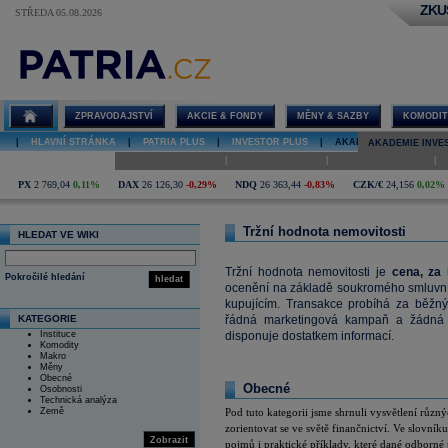
ZKU
STŘEDA 05.08.2026
Tržní hodnota
nemovitosti
ZPRAVODAJSTVÍ
AKCIE & FONDY
MĚNY & SAZBY
KOMODIT
|
HLAVNÍ STRÁNKA
|
PATRIA PLUS
|
INVESTOR PLUS
|
AKADEMIE INVESTOVÁN
AKADEMIE INVE
|
|
|
Úvod do investování
Analýzy investice
Investiční strategie
PX
2 769,04
0,11%
DAX
26 126,30
-0,29%
NDQ
26 363,44
-0,83%
CZK/€
24,156
0,02%
Tržní hodnota nemovitosti
HLEDAT VE WIKI
Tržní hodnota nemovitosti je
cena, za
Pokročilé hledání
hledat
ocenění na základě soukromého smluvní
kupujícím. Transakce probíhá za běžnýc
KATEGORIE
řádná marketingová kampaň a žádná 
Instituce
disponuje dostatkem informací.
Komodity
Makro
Měny
Obecné
Obecné
Osobnosti
Technická analýza
Země
Pod tuto kategorii jsme shrnuli vysvětlení růz
zorientovat se ve světě finančnictví. Ve slovník
pojmů i praktické příklady, které dané odborné 