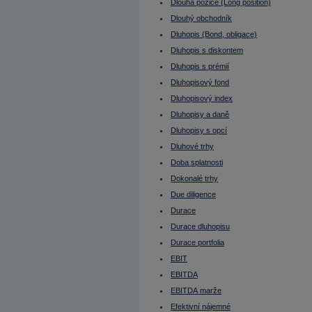
Futures
Dlouhá pozice (Long position)
FX
Dlouhý obchodník
Gamma
Gap (mezera)
Dluhopis (Bond, obligace)
GDR (globální depozitní certifikáty)
George Soros
Dluhopis s diskontem
Globální depozitní certifikáty
Dluhopis s prémií
Grafy
Harald Krueger
Dluhopisový fond
HDP (Hrubý domácí produkt)
Hedge Fund
Dluhopisový index
Hedging
Dluhopisy a daně
Hlavní měna
Hodnota dluhopisu
Dluhopisy s opcí
Hold
Dluhové trhy
Holubice
Hrubá marže
Doba splatnosti
Hrubý domácí produkt
Hrubý provozní příjem nemovitosti
Dokonalé trhy
Hrubý výnos nemovitosti (Gross yield)
Due diligence
HZL
Christine Lagarde
Durace
Identifikační číslo
IFO index
Durace dluhopisu
Incentiva
Durace portfolia
Index akciového trhu
Index produkčních cen
EBIT
Index relativní síly
Index spotřebitelských cen
EBITDA
Indie
EBITDA marže
Indikátory
Inflace
Efektivní nájemné