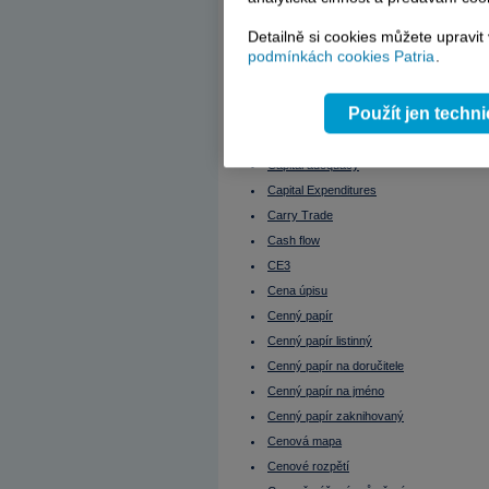
Čistý provozní příjem nemovitosti
Býčí trh
Čistý výnos nemovitosti (Net yield)
ČNB
Detailně si cookies můžete upravit
Bytové družstvo (BD)
ČOJ
podmínkách cookies Patria
.
Daniel Beneš
C/I
Dánsko - burza
Cable
DAX
DCF
Použít jen techn
Call option
Debt Ratios
Defenzivní tituly
CAPEX
Deflace
Capital adequacy
Delta
Denní obchodování
Capital Expenditures
Depozitář
Depreciace
Carry Trade
Deriváty
Cash flow
Devalvace
Devizový trh
CE3
Disážio
Cena úpisu
Discount Rate
Diskont
Cenný papír
Diverzifikace
Dividenda
Cenný papír listinný
Dividendový výnos
Cenný papír na doručitele
Dlouhá pozice (Long position)
Dlouhý obchodník
Cenný papír na jméno
Dluhopis (Bond, obligace)
Dluhopis s diskontem
Cenný papír zaknihovaný
Dluhopis s prémií
Cenová mapa
Dluhopisový fond
Dluhopisový index
Cenové rozpětí
Dluhopisy a daně