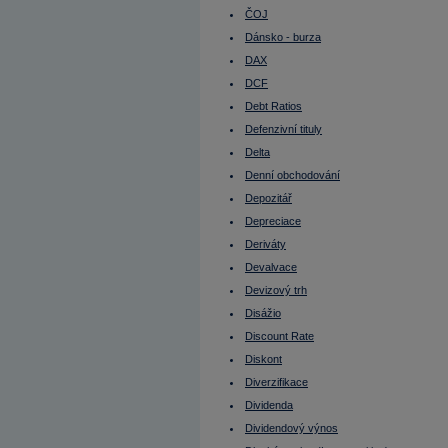
Emitent při IPO
ČOJ
Enterprise value (EV)
EPS
Dánsko - burza
Equal weight
EU
DAX
Euro
DCF
Eurodolar
Euroobligace
Debt Ratios
EV
Evropská opce
Defenzivní tituly
Ex-day
Delta
Ex-dividend
Fair value
Denní obchodování
FED
Federal Funds Rate
Depozitář
Fibonacciho úrovně návratu (FUN)
Depreciace
Finanční páka
Finanční trhy
Deriváty
Finsko - burza
FOMC
Devalvace
Fond fondů
Devizový trh
Fond peněžního trhu
Fond pojištění vkladů
Disážio
FOREX
Discount Rate
Forex Broker
Forexový obchodník
Diskont
Forward
FRA
Diverzifikace
Francie
Dividenda
Francie - burza
Free float
Dividendový výnos
Fundamentální analýza