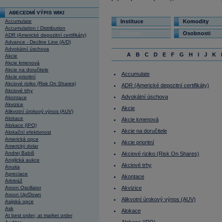
ABECEDMÍ VÝPIS WIKI
Accumulate
Instituce
Komodity
Accumulation / Distribution
Obecné
Osobnosti
ADR (Americké depozitní certifikáty)
Advance - Decline Line (A/D)
Advokátní úschova
A
B
C
D
E
F
G
H
I
J
K
Akcie
Akcie kmenová
Akcie na doručitele
Accumulate
Akcie prioritní
Akciové riziko (Risk On Shares)
ADR (Americké depozitní certifikáty)
Akciové trhy
Advokátní úschova
Akontace
Akvizice
Akcie
Alikvotní úrokový výnos (AUV)
Alokace
Akcie kmenová
Alokace (IPO)
Akcie na doručitele
Alokační efektivnost
Americká opce
Akcie prioritní
Americký dolar
Andrej Babiš
Akciové riziko (Risk On Shares)
Anglická aukce
Akciové trhy
Anuita
Apreciace
Akontace
Arbitráž
Aroon Oscillator
Akvizice
Aroon Up/Down
Alikvotní úrokový výnos (AUV)
Asijská opce
Ask
Alokace
At best order; at market order