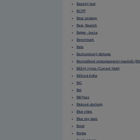
Bollingerova pásma
Bazický bod
Bond
Bonita
BCPP
Bonita klienta
Book To Bill Ratio
Bear strategy
Book Value
Bear, Bearish
Bookbuilding
Bookbuilding (IPO)
Belgie - burza
Broker
Budoucí výnosy nejsou jisté
Benchmark
Bull strategy
Beta
Bull, Bullish
Bunds (ang.)
Bezkupónový dluhopis
Burza
Bezpodílové spoluvlastnictví manželů (B
Burza cenných papírů
Burzovní seance
Běžný výnos (Current Yield)
Buy
Buy On Dip
Béžová kniha
Buy On Weakness
BIC
Buy&sell transakce
Buyout
Bid
BVPS
Býčí strategie
Bill Pass
Býčí trh
Blokové obchody
Bytové družstvo (BD)
C/I
Blue chips
Cable
Call option
Blue sky laws
CAPEX
Bond
Capital adequacy
Capital Expenditures
Bonita
Carry Trade