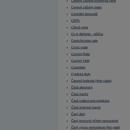
Dluhopisy s opcí
Cenově vážená průměrná cena
Dluhové trhy
Cenově vážený index
Doba splatnosti
Dokonalé trhy
Centrální depozitář
Donald Trump
Donchian kanál
CEPS
Due diligence
Cílová cena
Durace
Durace dluhopisu
Co je dluhopis - půjčka
Durace portfolia
Costs/Income ratio
EBIT
EBITDA
Cross trade
EBITDA marže
ECB
Current Ratio
Efektivní nájemné
Current Yield
Effieciency Ratios
Ekonomika Číny
Custodian
Ekonomika EU
Ekonomika Francie
Cyklické tituly
Ekonomika Indie
Časová hodnota (time value)
Ekonomika Japonsko
Ekonomika Německo
Čistá absorpce
Ekonomika Rusko
Ekonomika Řecko
Čistá marže
Ekonomika Turecko
Čistá realizovaná poptávka
Ekonomika USA
Elon Musk
Čistá úroková marže
Emerging markets (Rozvíjející se trhy)
Emise
Čistý dluh
Emise cenného papíru
Čistý provozní příjem nemovitosti
Emisní ážio
Emitent (vystupuje jako vypůjčující)
Čistý výnos nemovitosti (Net yield)