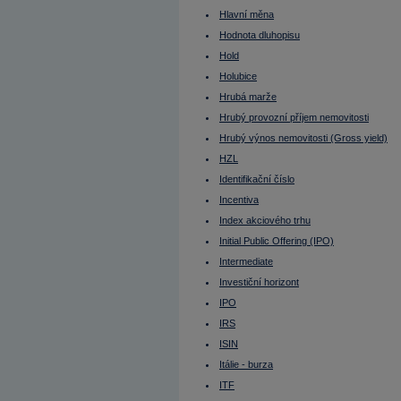
Lze na dluhopisu prodělat?
MACD
Hlavní měna
Maďarsko - burza
Hodnota dluhopisu
Makléř
Maloobchodní tržby
Hold
Margin
Margin call
Holubice
Mario Draghi
Hrubá marže
Mark Zuckerberg
Market Maker
Hrubý provozní příjem nemovitosti
Market Outperform
Hrubý výnos nemovitosti (Gross yield)
Market Perform
Market Ratios
HZL
Market Underperform
Mark-to-Market
Identifikační číslo
Marže (margin)
Incentiva
Mathias Müller
Matthias Müller
Index akciového trhu
Maturity
Měď
Initial Public Offering (IPO)
Medium Term
Intermediate
Medvědí strategie
Medvědí trh
Investiční horizont
Měnové spready
Měnové trhy
IPO
Měnový kurz
IRS
Měnový pár
MIC
ISIN
Michal Horáček
Ministerstvo financí
Itálie - burza
Míra neobsazenosti
ITF
Miroslav Singer