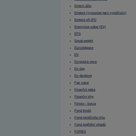
Initial Public Offering (IPO)
Intermediate
Emisní ážio
Investiční horizont
Emitent (vystupuje jako vypůjčující)
IPO
IRS
Emitent při IPO
ISIN
ISM indexy
Enterprise value (EV)
Itálie - burza
EPS
ITF
Jak dluhopis koupit?
Equal weight
Janet Yellen
Jannis Samaras
Euroobligace
Japonsko
EV
Japonský jen
Jeff Bezos
Evropská opce
Jiří Rusnok
John Arthur Hollows
Ex-day
Junk bonds
Ex-dividend
Kanada - burza
Kapitálová přiměřenost (Capital
Fair value
adequacy)
Kapitálové výdaje (CAPEX)
Finanční páka
Kapitálový trh
Finanční trhy
Kdo si půjčuje - emitent
Kdy cena dluhopisů roste, kdy klesá?
Finsko - burza
Klasifikované úvěry
Fond fondů
Klouzavý průměr - Exponenciální
Klouzavý průměr - jednoduchý
Fond peněžního trhu
KOBOS (Kontinuální Burzovní Obchodní
Systém)
Fond pojištění vkladů
Kolik zaplatíme za jeden dluhopis?
FOREX
Komise pro cenné papíry