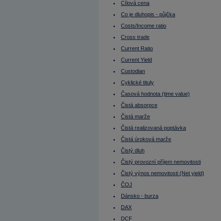
Dluhopisy s opcí
Cílová cena
Dluhové trhy
Doba splatnosti
Co je dluhopis - půjčka
Dokonalé trhy
Costs/Income ratio
Donald Trump
Donchian kanál
Cross trade
Due diligence
Current Ratio
Durace
Durace dluhopisu
Current Yield
Durace portfolia
EBIT
Custodian
EBITDA
Cyklické tituly
EBITDA marže
ECB
Časová hodnota (time value)
Efektivní nájemné
Effieciency Ratios
Čistá absorpce
Ekonomika Číny
Čistá marže
Ekonomika EU
Ekonomika Francie
Čistá realizovaná poptávka
Ekonomika Indie
Ekonomika Japonsko
Čistá úroková marže
Ekonomika Německo
Čistý dluh
Ekonomika Rusko
Ekonomika Řecko
Čistý provozní příjem nemovitosti
Ekonomika Turecko
Ekonomika USA
Čistý výnos nemovitosti (Net yield)
Elon Musk
ČOJ
Emerging markets (Rozvíjející se trhy)
Emise
Dánsko - burza
Emise cenného papíru
DAX
Emisní ážio
Emitent (vystupuje jako vypůjčující)
DCF