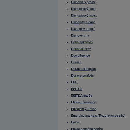
Futures
Dluhopis s prémií
FX
Gamma
Dluhopisový fond
Gap (mezera)
Dluhopisový index
GDR (globální depozitní certifikáty)
George Soros
Dluhopisy a daně
Globální depozitní certifikáty
Grafy
Dluhopisy s opcí
Harald Krueger
Dluhové trhy
HDP (Hrubý domácí produkt)
Hedge Fund
Doba splatnosti
Hedging
Dokonalé trhy
Hlavní měna
Hodnota dluhopisu
Due diligence
Hold
Holubice
Durace
Hrubá marže
Durace dluhopisu
Hrubý domácí produkt
Hrubý provozní příjem nemovitosti
Durace portfolia
Hrubý výnos nemovitosti (Gross yield)
HZL
EBIT
Christine Lagarde
EBITDA
Identifikační číslo
IFO index
EBITDA marže
Incentiva
Index akciového trhu
Efektivní nájemné
Index produkčních cen
Effieciency Ratios
Index relativní síly
Index spotřebitelských cen
Emerging markets (Rozvíjející se trhy)
Indie
Indikátory
Emise
Inflace
Emise cenného papíru