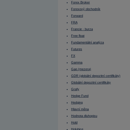
Komoditní trhy
Forex Broker
Komunální dluhopisy
Kontinuální režim
Forexový obchodník
Konvertibilní obligace
Forward
Korporátní dluhopisy
Koruna česká
FRA
Kotace
Kotace
Francie - burza
Kotovaná měna
Free float
Krátká pozice
Krátká pozice (short selling)
Fundamentální analýza
Krátký klient
Křížový kurz
Futures
Kupní opce (call option)
FX
Kupónový dluhopis
Kupónový výnos
Gamma
Kurz cenného papíru
Gap (mezera)
Kurzotvorný obchod
Kurzové riziko
GDR (globální depozitní certifikáty)
Leading indicators
Lednový efekt
Globální depozitní certifikáty
Leverage Buyout
Grafy
LIBOR
Libra šterlinků
Hedge Fund
Likvidita
Likvidní trh
Hedging
Limitní příkaz
Hlavní měna
Liquidity ratios
Lock up period
Hodnota dluhopisu
Long position
Long Term
Hold
Lot
Holubice