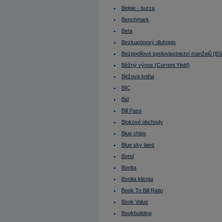
Bollingerova pásma
Bond
Belgie - burza
Bonita
Benchmark
Bonita klienta
Book To Bill Ratio
Beta
Book Value
Bookbuilding
Bezkupónový dluhopis
Bookbuilding (IPO)
Bezpodílové spoluvlastnictví manželů (B
Broker
Budoucí výnosy nejsou jisté
Běžný výnos (Current Yield)
Bull strategy
Béžová kniha
Bull, Bullish
Bunds (ang.)
BIC
Burza
Burza cenných papírů
Bid
Burzovní seance
Bill Pass
Buy
Buy On Dip
Blokové obchody
Buy On Weakness
Buy&sell transakce
Blue chips
Buyout
Blue sky laws
BVPS
Býčí strategie
Bond
Býčí trh
Bytové družstvo (BD)
Bonita
C/I
Bonita klienta
Cable
Call option
Book To Bill Ratio
CAPEX
Capital adequacy
Book Value
Capital Expenditures
Bookbuilding
Carry Trade