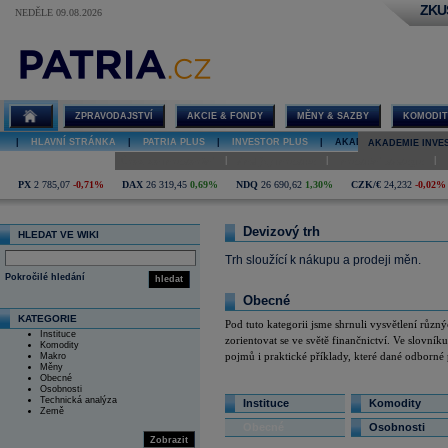
ZKU
NEDĚLE 09.08.2026
Devizový trh
ZPRAVODAJSTVÍ
AKCIE & FONDY
MĚNY & SAZBY
KOMODIT
|
HLAVNÍ STRÁNKA
|
PATRIA PLUS
|
INVESTOR PLUS
|
AKADEMIE INVESTOVÁN
AKADEMIE INVE
|
|
|
Úvod do investování
Analýzy investice
Investiční strategie
PX
2 785,07
-0,71%
DAX
26 319,45
0,69%
NDQ
26 690,62
1,30%
CZK/€
24,232
-0,02%
Devizový trh
HLEDAT VE WIKI
Trh sloužící k nákupu a prodeji měn.
Pokročilé hledání
hledat
Obecné
KATEGORIE
Pod tuto kategorii jsme shrnuli vysvětlení růz
Instituce
zorientovat se ve světě finančnictví. Ve slovník
Komodity
pojmů i praktické příklady, které dané odborné 
Makro
Měny
Obecné
Osobnosti
Technická analýza
Instituce
Komodity
Země
Obecné
Osobnosti