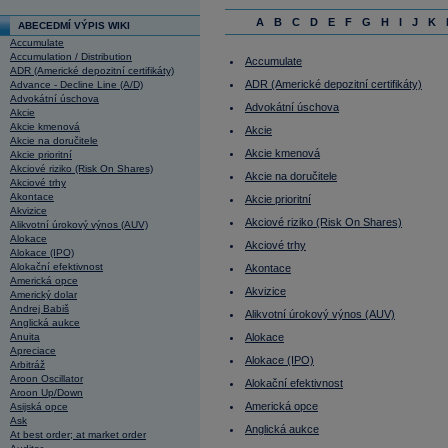
A
B
C
D
E
F
G
H
I
J
K
ABECEDMÍ VÝPIS WIKI
Accumulate
Accumulation / Distribution
Accumulate
ADR (Americké depozitní certifikáty)
ADR (Americké depozitní certifikáty)
Advance - Decline Line (A/D)
Advokátní úschova
Advokátní úschova
Akcie
Akcie kmenová
Akcie
Akcie na doručitele
Akcie kmenová
Akcie prioritní
Akciové riziko (Risk On Shares)
Akcie na doručitele
Akciové trhy
Akontace
Akcie prioritní
Akvizice
Akciové riziko (Risk On Shares)
Alikvotní úrokový výnos (AUV)
Alokace
Akciové trhy
Alokace (IPO)
Alokační efektivnost
Akontace
Americká opce
Akvizice
Americký dolar
Andrej Babiš
Alikvotní úrokový výnos (AUV)
Anglická aukce
Anuita
Alokace
Apreciace
Alokace (IPO)
Arbitráž
Aroon Oscillator
Alokační efektivnost
Aroon Up/Down
Americká opce
Asijská opce
Ask
Anglická aukce
At best order; at market order