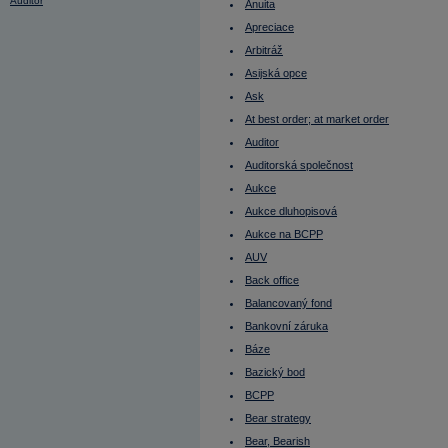
Auditor
Anuita
Auditorská společnost
Apreciace
Aukce
Aukce dluhopisová
Arbitráž
Aukce na BCPP
AUV
Asijská opce
Average Directional Index (ADX)
Ask
Average True Range
Back office
At best order; at market order
Balancovaný fond
Bankovní záruka
Auditor
Báze
Auditorská společnost
Bazický bod
BCPP
Aukce
Bear strategy
Bear, Bearish
Aukce dluhopisová
Belgie - burza
Aukce na BCPP
Benchmark
Beta
AUV
Bezkupónový dluhopis
Back office
Bezpodílové spoluvlastnictví manželů
(BSM)
Balancovaný fond
Běžný výnos (Current Yield)
Béžová kniha
Bankovní záruka
BIC
Báze
Bid
Bill Gates
Bazický bod
Bill Pass
Blokové obchody
BCPP
Blue chips
Bear strategy
Blue sky laws
Bollinger Band Width
Bear, Bearish