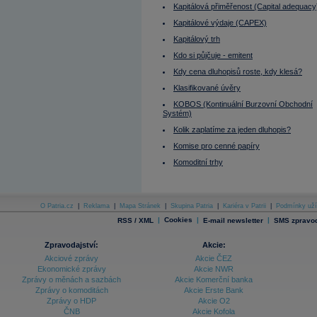
MMF
Kapitálová přiměřenost (Capital adequacy
Modifikovaná durace portfolia
Momentum
Kapitálové výdaje (CAPEX)
Mutual fund
Kapitálový trh
Nabídka
Naked Short Selling
Kdo si půjčuje - emitent
Near term
Nejvyšší dosažitelné nájemné
Kdy cena dluhopisů roste, kdy klesá?
Nekurzotvorný obchod
Klasifikované úvěry
Německo
Německo - burza
KOBOS (Kontinuální Burzovní Obchodní
Neutral (Hold)
Systém)
Nizozemí - burza
Nominální (headline) nájemné
Kolik zaplatíme za jeden dluhopis?
Nominální hodnota
Komise pro cenné papíry
Nominální úrok
Norsko - burza
Komoditní trhy
Obálka
Obchod bez povinnosti
Obchod s povinností
Obchodní den
O Patria.cz
|
Reklama
|
Mapa Stránek
|
Skupina Patria
|
Kariéra v Patrii
|
Podmínky uží
Obchodník s cennými papíry
Obchodování na páku
|
Cookies
|
|
RSS / XML
E-mail newsletter
SMS zpravod
Objednávky zboží dlouhodobé spotřeby
Obligace
Zpravodajství:
Akcie:
OIBDA
Omega
Akciové zprávy
Akcie ČEZ
On Balance Volume Index (OBV)
Ekonomické zprávy
Akcie NWR
One cancel the another (OCO)
Zprávy o měnách a sazbách
Akcie Komerční banka
Opce
Zprávy o komoditách
Akcie Erste Bank
Opční kontrakt amerického typu
Zprávy o HDP
Akcie O2
Opční prémie
ČNB
Akcie Kofola