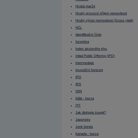
Lze na dluhopisu prodělat?
MACD
Hrubá marže
Maďarsko - burza
Makléř
Hrubý provozní příjem nemovitosti
Maloobchodní tržby
Hrubý výnos nemovitosti (Gross yield)
Margin
Margin call
HZL
Mario Draghi
Identifikační číslo
Mark Zuckerberg
Market Maker
Incentiva
Market Outperform
Market Perform
Index akciového trhu
Market Ratios
Initial Public Offering (IPO)
Market Underperform
Mark-to-Market
Intermediate
Marže (margin)
Mathias Müller
Investiční horizont
Matthias Müller
IPO
Maturity
Měď
IRS
Medium Term
Medvědí strategie
ISIN
Medvědí trh
Itálie - burza
Měnové spready
Měnové trhy
ITF
Měnový kurz
Měnový pár
Jak dluhopis koupit?
MIC
Japonsko
Michal Horáček
Ministerstvo financí
Junk bonds
Míra neobsazenosti
Kanada - burza
Miroslav Singer