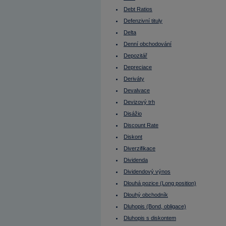
Emitent při IPO
Enterprise value (EV)
Debt Ratios
EPS
Defenzivní tituly
Equal weight
EU
Delta
Euro
Eurodolar
Denní obchodování
Euroobligace
Depozitář
EV
Evropská opce
Depreciace
Ex-day
Ex-dividend
Deriváty
Fair value
Devalvace
FED
Federal Funds Rate
Devizový trh
Fibonacciho úrovně návratu (FUN)
Finanční páka
Disážio
Finanční trhy
Discount Rate
Finsko - burza
FOMC
Diskont
Fond fondů
Diverzifikace
Fond peněžního trhu
Fond pojištění vkladů
Dividenda
FOREX
Forex Broker
Dividendový výnos
Forexový obchodník
Dlouhá pozice (Long position)
Forward
FRA
Dlouhý obchodník
Francie
Francie - burza
Dluhopis (Bond, obligace)
Free float
Dluhopis s diskontem
Fundamentální analýza