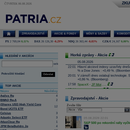
ZKU
ČTVRTEK 06.08.2026
ZPRAVODAJSTVÍ
AKCIE & FONDY
MĚNY & SAZBY
KOMODIT
PX
2 769,04
0,11%
DAX
26 126,30
-0,29%
NDQ
26 363,44
-0,83%
CZK/€
24,167
0,00%
Horké zprávy - Akcie
HLEDÁNÍ V AKCIÍCH
05.08.2026
select
22:01
Hlavní akciové indexy uzavřely dne
% a Dow Jones : +0,49 %. (Bloombe
Pokročilé hledání
Odeslat
20:01
V zámoří dnes oslabují technologie.
+0,86 %. (Bloomberg)
17:58
SpaceX -
JP Mor
......
TOP AKCIE
17:44
Palantir Techno
...
Název
Návštěvy
17:29
McDonald's
-
JP
......
Agilyx Rg
4
Zpravodajství - Akcie
17:16
BWAQ Rg-A
2
Booking.com - T
...
iShares USD High Yield Corp
Zvolte filtr
17:08
CSG získala podíl v kanadské firmě 
12
Bond UCITS ETF
systémy, technologie protivzdušné ob
sele
výši podílu ale nesdělila. Cílem inve
Celsius
3
prosadit je zejména na trzích člens
Adaptiv Select ETF
3
05.08.2026 22:01
16:45
Arista Networks
...
AtlasClear Rg
1
S&P 500 po rekordní rally vyč
JPM BetaBuildrs Jp
4
16:27
AMD
-
JP Morga
......