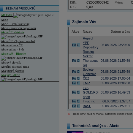
ISIN:
CZ0009008942
Měna:
RIC:
0,00
SEZNAM PRODUKTŮ
AD Index
Akcie
Zajímalo Vás
Akcie - Denní statistiky
Akcie - Investiční doporučení
Akce
Název
Datum a čas
Akcie ČR - historie
Repsol
Akcie ČR - Týdenní přehled
YPF
Po
O
05.08.2026 23:20:00
Akcie online - ČR
Depository
Akcie online - Svět
Receipt
Akcie svět - Historie
Nektar
Po
O
Therapeut
05.08.2026 21:59:59
Akciový slovník
Rg
Aktuální diskusní téma
Societe
Analytický týdeník
Po
O
05.08.2026 21:59:59
Generale
Analýzy - Akcie
Po
O
ČEZ
05.08.2026 17:00:04
Po
O
TMR
05.08.2026 13:06:50
Analýzy společností - ČR
1xS
Po
O
GOLD/RBI
05.08.2026 16:49:33
Analýzy společností - Střední Evropa
open
Po
O
Intuit Inc
06.08.2026 1:37:57
Analýzy společností - Svět
Po
O
BASF
05.08.2026 21:59:51
Ankety a diskuze
R
- Real-Time data si mohou aktivovat klienti Patria
Archiv - Analýzy online
Archiv - Deník událostí
Technická analýza - Akcie
Archiv - Flash analýzy (svět)
10.07.2026 10:41