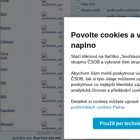
Apple
-
-
Pády (%)
0,56
Nejaktivnější
podle počtu zobchod
BoA
-
-
podle objemu v lokál
1,28
05.08.2026 0:00:00
Boeing
-
-
Název
ISIN
Povolte cookies a 
0,56
ERSTE BANK
AT00
Citigroup
-
-
naplno
ERSTE BANK
AT00
PHILIP MORRIS ČR
CS00
0,31
PHILIP MORRIS ČR
CS00
Coca
-
-
Stačí kliknout na tlačítko „Souhla
Cola
TOMA
CZ00
skupinu ČSOB a vybrané třetí stran
ENERGOAQUA
CS00
-0,77
Ford
-
-
Abychom Vám mohli poskytnout víc
ČSOB, tak si tyto údaje můžeme vz
0,96
GM
-
-
AD index - vývoj
poskytnout co nejlepší klientský zá
analytická činnost a předávání coo
Region
0,33
Odeslat
IBM
-
-
select
Detailně si cookies můžete upravit
0,14
podmínkách cookies Patria
.
Facebook
-
-
-1,09
Použít jen techn
Microsoft
-
-
06.08.2026 1:38:49
Zpožděná data,
Real-Time data info