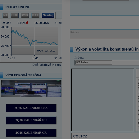
INDEXY ONLINE
PX
BUX
WIG
DAX
Nasdaq
Reklama
Výkon a volatilita konstituentů i
Index:
Další
akciové indexy
VÝSLEDKOVÁ SEZÓNA
2Q26 KALENDÁŘ USA
2Q26 KALENDÁŘ EU
2Q26 KALENDÁŘ ČR
COLTCZ