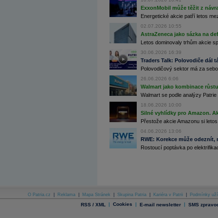
Archiv - Globální makroekonomické přehledy
ExxonMobil může těžit z návrat
Energetické akcie patří letos me
Archiv - Horké Zprávy
02.07.2026 10:55
Archiv - Kalendář událostí
AstraZeneca jako sázka na de
Archiv - Měnová politika
Letos dominovaly trhům akcie spoj
30.06.2026 16:39
Archiv - Měsíční makroekonomické přehledy
Traders Talk: Polovodiče dál tá
Archiv - Souhrnné zprávy o vývoji ČR
Polovodičový sektor má za sebou
Archiv - Treasury alerty
26.06.2026 6:06
Walmart jako kombinace růstu 
Archiv - Vývoj české koruny
Walmart se podle analýzy Patrie 
18.06.2026 10:00
Archiv analýz - Makroukazatele
Silné vyhlídky pro Amazon. Ak
Přestože akcie Amazonu si letos
Cenové indexy
Cenový kalkulátor
04.06.2026 13:06
Ceny průmyslových výrobců - Data a prognózy
RWE: Korekce může odeznít, n
(ČR)
Rostoucí poptávka po elektrifikac
Ceny průmyslových výrobců - Graf (ČR)
Ceny průmyslových výrobců - Kalendář (ČR)
Ceny průmyslových výrobců - Zpravodajství
CORPORATE WEB SOLUTION
DATA EXPORT
Databanka - Akcie
O Patria.cz
|
Reklama
|
Mapa Stránek
|
Skupina Patria
|
Kariéra v Patrii
|
Podmínky uží
Databanka - Ceny
|
Cookies
|
|
RSS / XML
E-mail newsletter
SMS zpravod
Databanka - Ekonomický růst