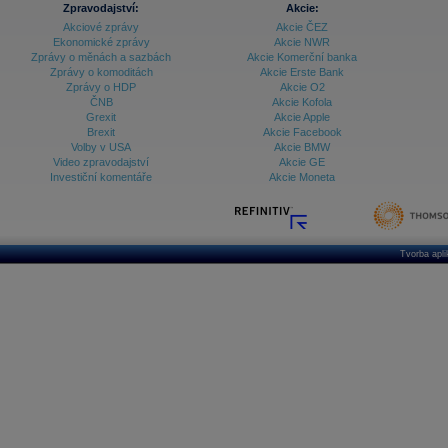
Zpravodajství:
Akcie:
Databanka - Ekonomický růst
Akciové zprávy
Akcie ČEZ
Ekonomické zprávy
Akcie NWR
Databanka - Indexy
Zprávy o měnách a sazbách
Akcie Komerční banka
Zprávy o komoditách
Akcie Erste Bank
Databanka - Měnové kurzy
Zprávy o HDP
Akcie O2
ČNB
Akcie Kofola
Databanka - Trh práce
Grexit
Akcie Apple
Brexit
Akcie Facebook
Databanka - Úrokové sazby
Volby v USA
Akcie BMW
Video zpravodajství
Akcie GE
Databanka - Veřejné rozpočty
Investiční komentáře
Akcie Moneta
Databanka - Zahraniční obchod a platební
bilance
Databanka akcie - ČR
Tvorba apl
Databanka akcie - Svět
Denní finanční zpravodaj
Denní kalendář událostí
Denní přehled - Akcie CEE
Denní přehled - Akcie ČR
Denní přehled - Akcie Svět
Dlouhé sazby - CZK dluhopisy vs. Swapy
Dlouhé sazby - Dlouhodobá výnosová křivka