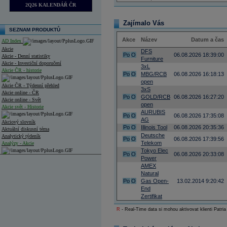
2Q26 KALENDÁŘ ČR
Zajímalo Vás
SEZNAM PRODUKTŮ
Akce
Název
Datum a čas
AD Index
Akcie
DFS
Po
O
06.08.2026 18:39:00
Akcie - Denní statistiky
Furniture
Akcie - Investiční doporučení
3xL
Akcie ČR - historie
Po
O
MBG/RCB
06.08.2026 16:18:13
open
Akcie ČR - Týdenní přehled
3xS
Akcie online - ČR
Po
O
GOLD/RCB
06.08.2026 16:27:20
Akcie online - Svět
open
Akcie svět - Historie
AURUBIS
Po
O
06.08.2026 17:35:08
AG
Akciový slovník
Po
O
Illinois Tool
06.08.2026 20:35:36
Aktuální diskusní téma
Deutsche
Analytický týdeník
Po
O
06.08.2026 17:39:56
Telekom
Analýzy - Akcie
Tokyo Elec
Po
O
06.08.2026 20:33:08
Power
Analýzy společností - ČR
AMEX
Natural
Analýzy společností - Střední Evropa
Po
O
Gas Open-
13.02.2014 9:20:42
End
Analýzy společností - Svět
Zertifikat
Ankety a diskuze
R
- Real-Time data si mohou aktivovat klienti Patria
Archiv - Analýzy online
Archiv - Deník událostí