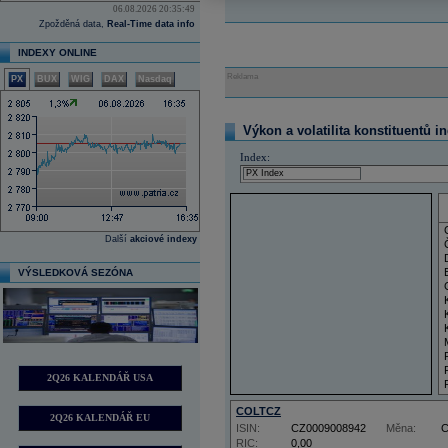
06.08.2026 20:35:49
Zpožděná data,
Real-Time data info
INDEXY ONLINE
Reklama
PX
BUX
WIG
DAX
Nasdaq
Výkon a volatilita konstituentů i
Index:
Další
akciové indexy
VÝSLEDKOVÁ SEZÓNA
2Q26 KALENDÁŘ USA
COLTCZ
2Q26 KALENDÁŘ EU
ISIN:
CZ0009008942
Měna:
RIC:
0,00