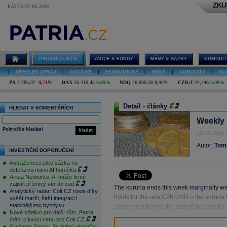
ZKU
PÁTEK 07.08.2026
ZPRAVODAJSTVÍ
AKCIE & FONDY
MĚNY & SAZBY
KOMODIT
|
PŘEHLED ZPRÁV
|
AKCIOVÉ
|
EKONOMICKÉ
|
MĚNY
|
KOMODITY
|
SL
PX
2 785,07
-0,71%
DAX
26 319,45
0,69%
NDQ
26 600,36
0,96%
CZK/€
24,246
0,08%
Detail - články
HLEDAT V KOMENTÁŘÍCH
Weekly 
Pokročilé hledání
hledat
18.04.2008 
Autor:
Tom
INVESTIČNÍ DOPORUČENÍ
AstraZeneca jako sázka na
defenzivu mimo AI horečku
Arista Networks: AI může firmě
zajistit příznivý vítr do zad
The koruna ends this week marginally w
Analytický radar: Colt CZ roste díky
holds for the rate CZK/USD – the koruna h
vyšší marži, širší integraci i
stabilnějšímu byznysu
came even before the start of this week’s 
Nové střelivo pro další růst. Patria
mění cílovou cenu pro Colt CZ
Goldman Sachs: Je dobrý okamžik