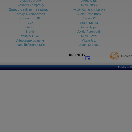
Akciové zprávy
Akcie ČEZ
Ekonomické zprávy
Akcie NWR
Zprávy o měnách a sazbách
Akcie Komerční banka
Zprávy o komoditách
Akcie Erste Bank
Zprávy o HDP
Akcie O2
ČNB
Akcie Kofola
Grexit
Akcie Apple
Brexit
Akcie Facebook
Volby v USA
Akcie BMW
Video zpravodajství
Akcie GE
Investiční komentáře
Akcie Moneta
Tvorba apl