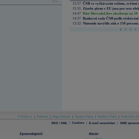
více...
15:57
ČNB ve vyčkávacím režimu, zvýšení s
15:31
Zásoby plynu v EU jsou pro toto obdo
14:47
Růst MercadoLibre akceleruje na 50 %
14:37
Bankovní rada ČNB podle očekávání 
13:32
Nintendo navýšilo zisk o 150 procen
1
2
3
4
O Patria.cz
|
Reklama
|
Mapa Stránek
|
Skupina Patria
|
Kariéra v Patrii
|
Podmínky uží
|
Cookies
|
|
RSS / XML
E-mail newsletter
SMS zpravod
Zpravodajství:
Akcie: