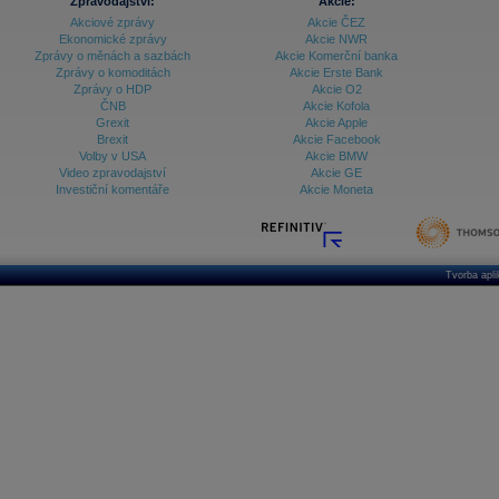
Zpravodajství:
Akcie:
Akciové zprávy
Akcie ČEZ
Ekonomické zprávy
Akcie NWR
Zprávy o měnách a sazbách
Akcie Komerční banka
Zprávy o komoditách
Akcie Erste Bank
Zprávy o HDP
Akcie O2
ČNB
Akcie Kofola
Grexit
Akcie Apple
Brexit
Akcie Facebook
Volby v USA
Akcie BMW
Video zpravodajství
Akcie GE
Investiční komentáře
Akcie Moneta
Tvorba apl