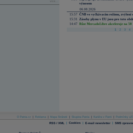
více...
výnosem
06.08.2026
15:57
ČNB ve vyčkávacím režimu, zvýšení s
15:31
Zásoby plynu v EU jsou pro toto obdo
14:47
Růst MercadoLibre akceleruje na 50 %
1
2
3
4
O Patria.cz
|
Reklama
|
Mapa Stránek
|
Skupina Patria
|
Kariéra v Patrii
|
Podmínky uží
|
Cookies
|
|
RSS / XML
E-mail newsletter
SMS zpravod