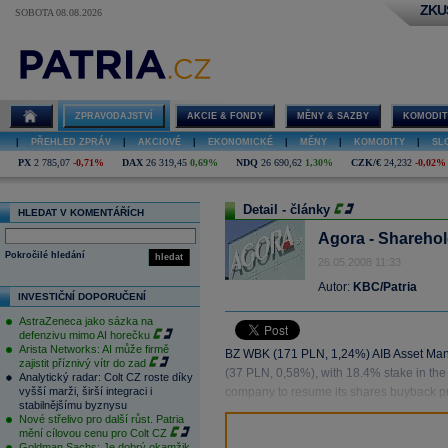
ZKU
SOBOTA 08.08.2026
ZPRAVODAJSTVÍ
AKCIE & FONDY
MĚNY & SAZBY
KOMODIT
|
PŘEHLED ZPRÁV
|
AKCIOVÉ
|
EKONOMICKÉ
|
MĚNY
|
KOMODITY
|
SL
PX
2 785,07
-0,71%
DAX
26 319,45
0,69%
NDQ
26 690,62
1,30%
CZK/€
24,232
-0,02%
Detail - články
HLEDAT V KOMENTÁŘÍCH
Agora - Sharehol
Pokročilé hledání
hledat
26.05.2008 11:33
Autor:
KBC/Patria
INVESTIČNÍ DOPORUČENÍ
AstraZeneca jako sázka na
defenzivu mimo AI horečku
Arista Networks: AI může firmě
BZ WBK (171 PLN, 1,24%) AIB Asset Mana
zajistit příznivý vítr do zad
(37 PLN, 0,58%), with 18.4% stake in the
Analytický radar: Colt CZ roste díky
vyšší marži, širší integraci i
company to resume its shares buyback p
stabilnějšímu byznysu
Nové střelivo pro další růst. Patria
mění cílovou cenu pro Colt CZ
Goldman Sachs: Je dobrý okamžik