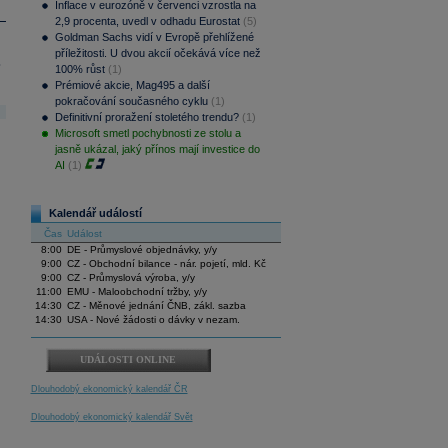
Inflace v eurozóně v červenci vzrostla na
2,9 procenta, uvedl v odhadu Eurostat
(5)
Goldman Sachs vidí v Evropě přehlížené
příležitosti. U dvou akcií očekává více než
.
100% růst
(1)
Prémiové akcie, Mag495 a další
pokračování současného cyklu
(1)
Definitivní proražení stoletého trendu?
(1)
Microsoft smetl pochybnosti ze stolu a
jasně ukázal, jaký přínos mají investice do
AI
(1)
Kalendář událostí
Čas
Událost
8:00
DE - Průmyslové objednávky, y/y
9:00
CZ - Obchodní bilance - nár. pojetí, mld. Kč
9:00
CZ - Průmyslová výroba, y/y
11:00
EMU - Maloobchodní tržby, y/y
14:30
CZ - Měnové jednání ČNB, zákl. sazba
14:30
USA - Nové žádosti o dávky v nezam.
UDÁLOSTI ONLINE
Dlouhodobý ekonomický kalendář ČR
Dlouhodobý ekonomický kalendář Svět