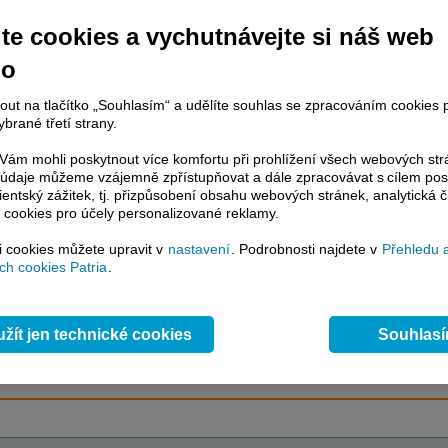
te cookies a vychutnávejte si náš web
no
račování článku je dostupné jen klientům placených služeb
Patria Plus
/
estor Plus
případně uživatelům platformy
Patria Direct
. Pokud jste klientem
nout na tlačítko „Souhlasím“ a udělíte souhlas se zpracováním cookies 
hto služeb, potom je nutné se
Přihlásit
.
brané třetí strany.
ámci placeného informačního servisu získáte
ám mohli poskytnout více komfortu při prohlížení všech webových st
řístup ke
kompletnímu zpravodajství
to údaje můžeme vzájemně zpřístupňovat a dále zpracovávat s cílem pos
.patria.cz bez jakýchkoliv omezení. Veškeré
lientský zážitek, tj. přizpůsobení obsahu webových stránek, analytická č
rávy, komentáře a horké zprávy jsou
 cookies pro účely personalizované reklamy.
brazovány terminálovou metodou (bez nutnosti obnovovat stránku) bez
ždění a v plné verzi.
si cookies můžete upravit v
nastavení
. Podrobnosti najdete v
Přehledu 
h cookies Patria
.
en zpravodajství, ale i další služby získáte v Patria Plus / Investor Plus -
sms
e-mailové
zpravodajství,
data
z finančních trhů v reálném čase, kompletní
lytický servis
, rozsáhlé
databáze
časových řad ke stažení,
prognózy
žít jen technické cookies
Souhlas
oje a
valuace
, ekonomické
fundamenty
,
nástroje
a
kalkulátory
...
více