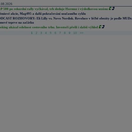
.08.2026
P 500 po rekordní rally vyčkával, trh sleduje Hormuz i výsledkovou sezónu
émiové akcie, Mag495 a další pokračování současného cyklu
DCAST ROZHOVORY: Eli Lilly vs. Novo Nordisk. Revoluce v léčbě obezity je podle MUDr
nové teprve na začátku
oking ukázal odolnost cestovního trhu. Investoři přešli i slabší výhled
1
2
3
4
5
6
7
8
9
10
>>