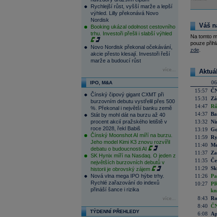
Rychlejší růst, vyšší marže a lepší
výhled. Lilly překonává Novo
Nordisk
Váš n
Booking ukázal odolnost cestovního
trhu. Investoři přešli i slabší výhled
Na tomto m
pouze přihl
Novo Nordisk překonal očekávání,
zde
.
akcie přesto klesají. Investoři řeší
marže a budoucí růst
více...
Aktuá
06
IPO, M&A
15:57
ČN
Čínský čipový gigant CXMT při
15:31
Zá
burzovním debutu vystřelil přes 500
14:47
Rů
%. Překonal i největší banku země
14:37
Ba
Stát by mohl dát na burzu až 40
procent akcií pražského letiště v
13:32
Ni
roce 2028, řekl Babiš
13:19
Go
Čínský Moonshot AI míří na burzu.
11:59
Ry
Jeho model Kimi K3 znovu rozvířil
11:40
Me
debatu o budoucnosti AI
11:37
Za
SK Hynix míří na Nasdaq. O jeden z
11:35
Če
největších burzovních debutů v
11:29
Sk
historii je obrovský zájem
Nová vlna mega IPO hýbe trhy.
11:26
Pa
Rychlé zařazování do indexů
10:27
PR
přináší šance i rizika
kn
8:43
Ro
více...
8:40
ČN
TÝDENNÍ PŘEHLEDY
6:08
Ap