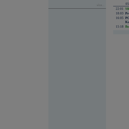
05
více...
22:01
S&
18:03
Pr
16:05
PO
Ku
15:18
Bo