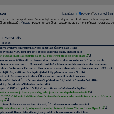
ázor
Přidat názor
Pavouk
Od nejnovějších
|
ístě můžete zahájit diskusi. Zatím nebyl zadán žádný názor. Do diskuse mohou přispívat
ášení uživatelé (
Přihlásit
). Pokud nemáte účet, na který byste se mohli přihlásit, registrujte se
lní komentáře
.08.2026
B ve vyčkávacím režimu, zvýšení sazeb ale zůstává dále ve hře
soby plynu v EU jsou pro toto období rekordně nízké, ukazují data
st MercadoLibre akceleruje na 50 %. Podle trhu ale roste příliš draze
nkovní rada ČNB podle očekávání drží základní úrokovou sazbu na 3,75 procentech
ntendo navýšilo zisk o 150 procent. Switch 2 a Mario pomohly navzdory dražším čipům
ldman Sachs vidí v Evropě přehlížené příležitosti. U dvou akcií očekává více než 100% růst
chlejší růst, vyšší marže a lepší výhled. Lilly překonává Novo Nordisk
ziroční růst stavební výroby v ČR v červnu zpomalil na dvě procenta
hraniční obchod ČR v červnu skončil přebytkem 15,5 mld. Kč, meziročně nižším
ský průmysl zakončil druhé čtvrtletí silně
upina ČSOB v 1. pololetí: Velký zájem o financování vlastního bydlení
měťový sektor je brzda pro techy, trhy jsou na tom dopoledne smíšeně
EVIEW: CSG míří k dalšímu růstu. Klíčové bude tempo obranné divize a vývoj zakázkové
ihy
zbřesk: Inflace v červenci mírně vyšší, ČNB dnes úrokové sazby nezmění
B rozhodne o sazbách, trhy mezitím sledují Írán a závislost Microsoftu na OpenAI
ple není AI firma. Jeho síla stojí na produktech, ekosystému a disciplíně