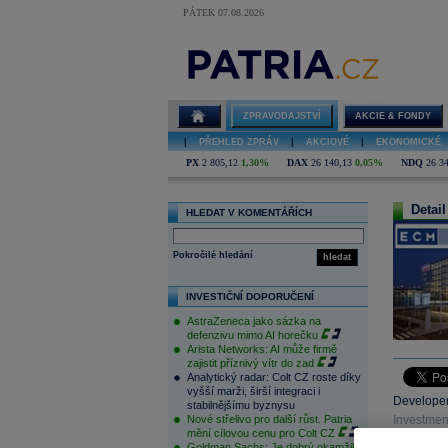
PÁTEK 07.08.2026
ZPRAVODAJSTVÍ
AKCIE & FONDY
|
PŘEHLED ZPRÁV
|
AKCIOVÉ
|
EKONOMICKÉ
PX
2 805,12
1,30%
DAX
26 140,13
0,05%
NDQ
26 3
Detail
HLEDAT V KOMENTÁŘÍCH
Pokročilé hledání
hledat
INVESTIČNÍ DOPORUČENÍ
AstraZeneca jako sázka na
defenzivu mimo AI horečku
Arista Networks: AI může firmě
zajistit příznivý vítr do zad
Analytický radar: Colt CZ roste díky
vyšší marži, širší integraci i
Developer
stabilnějšímu byznysu
Nové střelivo pro další růst. Patria
Investmen
mění cílovou cenu pro Colt CZ
share, the
Goldman Sachs: Je dobrý okamžik