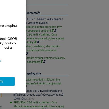
Související komentáře
Skupina ČSOB v 1. pololetí: Velký zájem o
financování vlastního bydlení
pro skupinu
Paměťový sektor je brzda pro techy, trhy
jsou na tom dopoledne smíšeně
PREVIEW: CSG míří k dalšímu růstu.
ránek ČSOB,
Klíčové bude tempo obranné divize a vývoj
zakázkové knihy
kytnout co
ČNB rozhodne o sazbách, trhy mezitím
innost a
sledují Írán a závislost Microsoftu na
OpenAI
Geopolitika trhům svědčí, zatímco výsledky
a
sentimentu nepomohly
Nejčtenější zprávy dne
Palantir zasadil medvědům těžkou ránu.
ím
Své tržby meziročně téměř zdvojnásobil
(182x)
Goldman Sachs vidí v Evropě přehlížené
příležitosti. U dvou akcií očekává více než
100% růst
(153x)
PREVIEW: CSG míří k dalšímu růstu.
Klíčové bude tempo obranné divize a vývoj