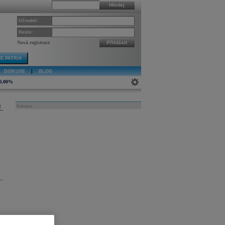
Hledej
Uživatel:
Heslo:
Nová registrace
Přihlásit
E PATRIA
DISKUSE
|
BLOG
0,00%
j
Reklama