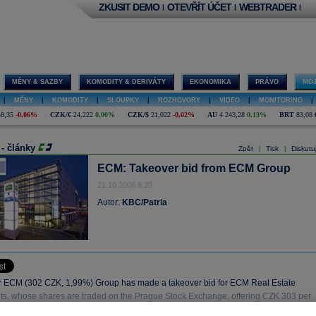
ZKUSIT DEMO
OTEVŘÍT ÚČET
WEBTRADER
|
|
|
MĚNY & SAZBY
KOMODITY & DERIVÁTY
EKONOMIKA
PRÁVO
MOJ
|
MĚNY
|
KOMODITY
|
SLOUPKY
|
ROZHOVORY
|
VIDEO
|
MONITORING
|
48,35
-0,06%
CZK/€
24,222
0,00%
CZK/$
21,022
-0,02%
AU
4 243,28
0,13%
BRT
83,08
 - články
Zpět
Tisk
Diskutu
|
|
ECM: Takeover bid from ECM Group
21.10.2008 9:20
Autor:
KBC/Patria
 ECM (302 CZK, 1,99%) Group has made a takeover bid for ECM Real Estate
ts, whose shares are traded on the Prague Stock Exchange, offering CZK 303 per
 group said in a press release yesterday.