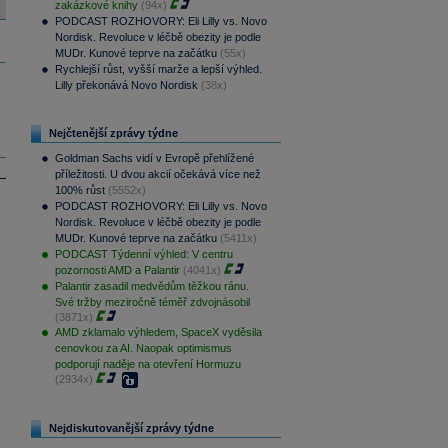
zakázkové knihy
(94x)
PODCAST ROZHOVORY: Eli Lilly vs. Novo
Nordisk. Revoluce v léčbě obezity je podle
MUDr. Kunové teprve na začátku
(55x)
Rychlejší růst, vyšší marže a lepší výhled.
Lilly překonává Novo Nordisk
(38x)
Nejčtenější zprávy týdne
Goldman Sachs vidí v Evropě přehlížené
příležitosti. U dvou akcií očekává více než
100% růst
(5552x)
PODCAST ROZHOVORY: Eli Lilly vs. Novo
Nordisk. Revoluce v léčbě obezity je podle
MUDr. Kunové teprve na začátku
(5411x)
PODCAST Týdenní výhled: V centru
pozornosti AMD a Palantir
(4041x)
Palantir zasadil medvědům těžkou ránu.
Své tržby meziročně téměř zdvojnásobil
(3871x)
AMD zklamalo výhledem, SpaceX vyděsila
cenovkou za AI. Naopak optimismus
podporují naděje na otevření Hormuzu
(2934x)
Nejdiskutovanější zprávy týdne