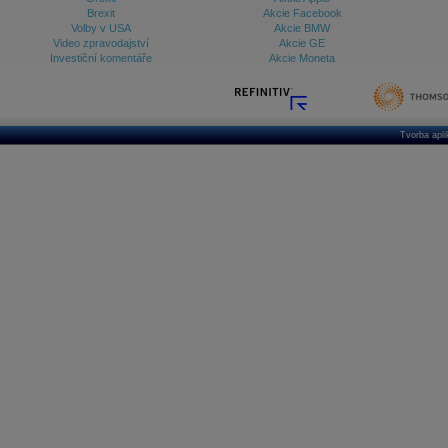
Brexit
Akcie Facebook
Volby v USA
Akcie BMW
Video zpravodajství
Akcie GE
Investiční komentáře
Akcie Moneta
Tvorba apl