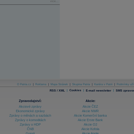
více...
O Patria.cz
|
Reklama
|
Mapa Stránek
|
Skupina Patria
|
Kariéra v Patrii
|
Podmínky uží
|
Cookies
|
|
RSS / XML
E-mail newsletter
SMS zpravod
Zpravodajství:
Akcie:
Akciové zprávy
Akcie ČEZ
Ekonomické zprávy
Akcie NWR
Zprávy o měnách a sazbách
Akcie Komerční banka
Zprávy o komoditách
Akcie Erste Bank
Zprávy o HDP
Akcie O2
ČNB
Akcie Kofola
Grexit
Akcie Apple