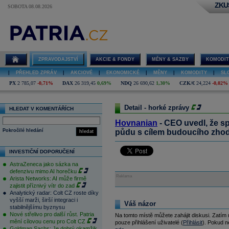
ZKU
SOBOTA 08.08.2026
ZPRAVODAJSTVÍ
AKCIE & FONDY
MĚNY & SAZBY
KOMODIT
|
PŘEHLED ZPRÁV
|
AKCIOVÉ
|
EKONOMICKÉ
|
MĚNY
|
KOMODITY
|
SL
PX
2 785,07
-0,71%
DAX
26 319,45
0,69%
NDQ
26 690,62
1,30%
CZK/€
24,224
-0,02%
Detail - horké zprávy
HLEDAT V KOMENTÁŘÍCH
Hovnanian
- CEO uvedl, že s
Pokročilé hledání
půdu s cílem budoucího zho
hledat
INVESTIČNÍ DOPORUČENÍ
AstraZeneca jako sázka na
defenzivu mimo AI horečku
Reklama
Arista Networks: AI může firmě
zajistit příznivý vítr do zad
Analytický radar: Colt CZ roste díky
vyšší marži, širší integraci i
Váš názor
stabilnějšímu byznysu
Nové střelivo pro další růst. Patria
Na tomto místě můžete zahájit diskusi. Zatím
mění cílovou cenu pro Colt CZ
pouze přihlášení uživatelé (
Přihlásit
). Pokud ne
Goldman Sachs: Je dobrý okamžik