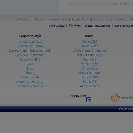
1
2
3
4
O Patria.cz
|
Reklama
|
Mapa Stránek
|
Skupina Patria
|
Kariéra v Patrii
|
Podmínky uží
|
Cookies
|
|
RSS / XML
E-mail newsletter
SMS zpravod
Zpravodajství:
Akcie:
Akciové zprávy
Akcie ČEZ
Ekonomické zprávy
Akcie NWR
Zprávy o měnách a sazbách
Akcie Komerční banka
Zprávy o komoditách
Akcie Erste Bank
Zprávy o HDP
Akcie O2
ČNB
Akcie Kofola
Grexit
Akcie Apple
Brexit
Akcie Facebook
Volby v USA
Akcie BMW
Video zpravodajství
Akcie GE
Investiční komentáře
Akcie Moneta
Tvorba apl