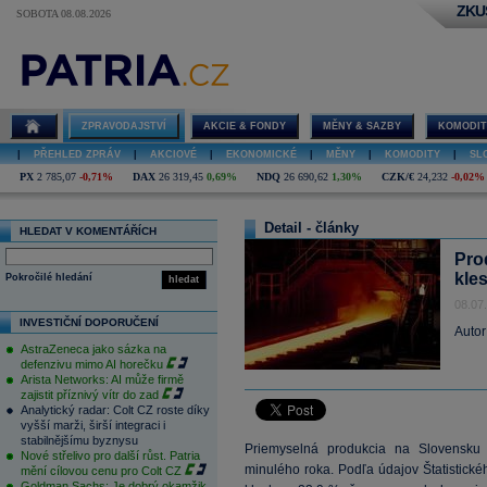
ZKU
SOBOTA 08.08.2026
ZPRAVODAJSTVÍ
AKCIE & FONDY
MĚNY & SAZBY
KOMODIT
|
PŘEHLED ZPRÁV
|
AKCIOVÉ
|
EKONOMICKÉ
|
MĚNY
|
KOMODITY
|
SL
PX
2 785,07
-0,71%
DAX
26 319,45
0,69%
NDQ
26 690,62
1,30%
CZK/€
24,232
-0,02%
Detail - články
HLEDAT V KOMENTÁŘÍCH
Pro
kles
Pokročilé hledání
hledat
08.07
INVESTIČNÍ DOPORUČENÍ
Autor
AstraZeneca jako sázka na
defenzivu mimo AI horečku
Arista Networks: AI může firmě
zajistit příznivý vítr do zad
Analytický radar: Colt CZ roste díky
vyšší marži, širší integraci i
stabilnějšímu byznysu
Priemyselná produkcia na Slovensku
Nové střelivo pro další růst. Patria
minulého roka. Podľa údajov Štatistické
mění cílovou cenu pro Colt CZ
Goldman Sachs: Je dobrý okamžik