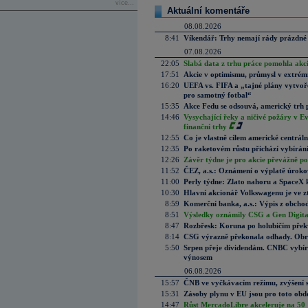
více...
Aktuální komentáře
08.08.2026
8:41
Víkendář: Trhy nemají rády prázdné 
07.08.2026
22:05
Slabá data z trhu práce pomohla akc
17:51
Akcie v optimismu, průmysl v extrémn
16:20
UEFA vs. FIFA a „tajné plány vytvoř
pro samotný fotbal“
15:35
Akce Fedu se odsouvá, americký trh 
14:46
Vysychající řeky a ničivé požáry v E
finanční trhy
12:55
Co je vlastně cílem americké centrál
12:35
Po raketovém růstu přichází vybírán
12:26
Závěr týdne je pro akcie převážně po
11:52
ČEZ, a.s.: Oznámení o výplatě úrok
11:00
Perly týdne: Zlato nahoru a SpaceX 
10:30
Hlavní akcionář Volkswagenu je ve z
8:59
Komerční banka, a.s.: Výpis z obchod
8:51
Výsledky oznámily CSG a Gen Digital
8:47
Rozbřesk: Koruna po holubičím přek
8:14
CSG výrazně překonala odhady. Obran
5:50
Srpen přeje dividendám. CNBC vybírá
výnosem
06.08.2026
15:57
ČNB ve vyčkávacím režimu, zvýšení s
15:31
Zásoby plynu v EU jsou pro toto obdo
14:47
Růst MercadoLibre akceleruje na 50 %