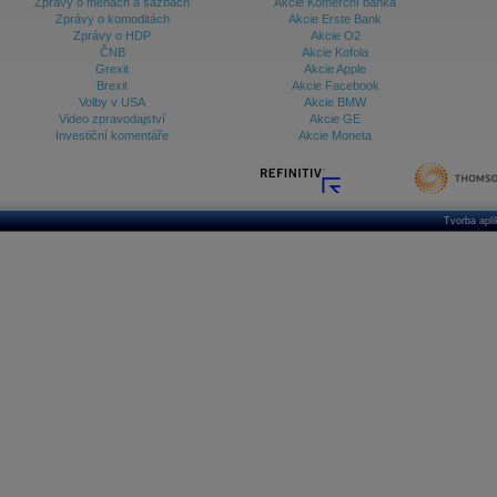
Zprávy o měnách a sazbách
Akcie Komerční banka
Zprávy o komoditách
Akcie Erste Bank
Zprávy o HDP
Akcie O2
ČNB
Akcie Kofola
Grexit
Akcie Apple
Brexit
Akcie Facebook
Volby v USA
Akcie BMW
Video zpravodajství
Akcie GE
Investiční komentáře
Akcie Moneta
Tvorba apl