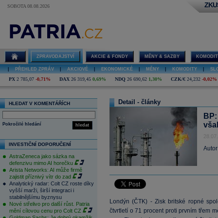
ZKU
SOBOTA 08.08.2026
ZPRAVODAJSTVÍ
AKCIE & FONDY
MĚNY & SAZBY
KOMODIT
|
PŘEHLED ZPRÁV
|
AKCIOVÉ
|
EKONOMICKÉ
|
MĚNY
|
KOMODITY
|
SL
PX
2 785,07
-0,71%
DAX
26 319,45
0,69%
NDQ
26 690,62
1,30%
CZK/€
24,232
-0,02%
Detail - články
HLEDAT V KOMENTÁŘÍCH
BP: 
vša
Pokročilé hledání
hledat
28.07
INVESTIČNÍ DOPORUČENÍ
Autor
AstraZeneca jako sázka na
defenzivu mimo AI horečku
Arista Networks: AI může firmě
zajistit příznivý vítr do zad
Analytický radar: Colt CZ roste díky
vyšší marži, širší integraci i
stabilnějšímu byznysu
Londýn (ČTK) - Zisk britské ropné spo
Nové střelivo pro další růst. Patria
čtvrtletí o 71 procent proti prvním třem
mění cílovou cenu pro Colt CZ
Goldman Sachs: Je dobrý okamžik