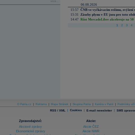
více...
06.08.2026
15:57
ČNB ve vyčkávacím režimu, zvýšení s
15:31
Zásoby plynu v EU jsou pro toto obdo
14:47
Růst MercadoLibre akceleruje na 50 %
1
2
3
4
O Patria.cz
|
Reklama
|
Mapa Stránek
|
Skupina Patria
|
Kariéra v Patrii
|
Podmínky uží
|
Cookies
|
|
RSS / XML
E-mail newsletter
SMS zpravod
Zpravodajství:
Akcie:
Akciové zprávy
Akcie ČEZ
Ekonomické zprávy
Akcie NWR