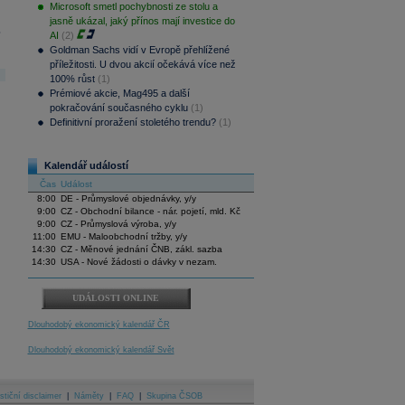
Microsoft smetl pochybnosti ze stolu a
jasně ukázal, jaký přínos mají investice do
.
AI
(2)
Goldman Sachs vidí v Evropě přehlížené
příležitosti. U dvou akcií očekává více než
100% růst
(1)
Prémiové akcie, Mag495 a další
pokračování současného cyklu
(1)
Definitivní proražení stoletého trendu?
(1)
Kalendář událostí
Čas
Událost
8:00
DE - Průmyslové objednávky, y/y
9:00
CZ - Obchodní bilance - nár. pojetí, mld. Kč
9:00
CZ - Průmyslová výroba, y/y
11:00
EMU - Maloobchodní tržby, y/y
14:30
CZ - Měnové jednání ČNB, zákl. sazba
14:30
USA - Nové žádosti o dávky v nezam.
UDÁLOSTI ONLINE
Dlouhodobý ekonomický kalendář ČR
Dlouhodobý ekonomický kalendář Svět
stiční disclaimer
|
Náměty
|
FAQ
|
Skupina ČSOB