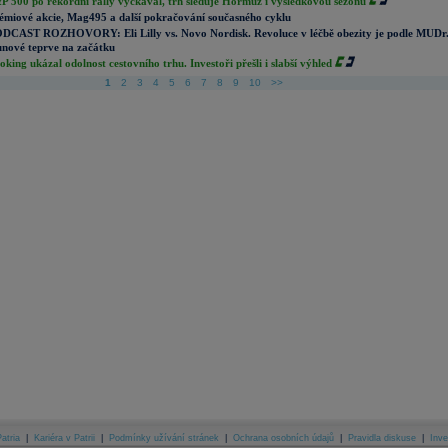
P 500 po rekordní rally vyčkával, trh sleduje Hormuz i výsledkovou sezónu
émiové akcie, Mag495 a další pokračování současného cyklu
DCAST ROZHOVORY: Eli Lilly vs. Novo Nordisk. Revoluce v léčbě obezity je podle MUDr
nové teprve na začátku
oking ukázal odolnost cestovního trhu. Investoři přešli i slabší výhled
1
2
3
4
5
6
7
8
9
10
>>
atria
|
Kariéra v Patrii
|
Podmínky užívání stránek
|
Ochrana osobních údajů
|
Pravidla diskuse
|
Inve