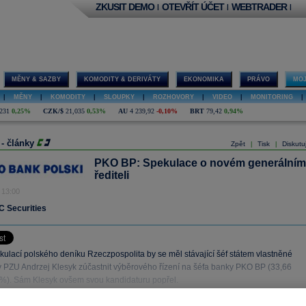
ZKUSIT DEMO
OTEVŘÍT ÚČET
WEBTRADER
|
|
|
MĚNY & SAZBY
KOMODITY & DERIVÁTY
EKONOMIKA
PRÁVO
MOJ
|
MĚNY
|
KOMODITY
|
SLOUPKY
|
ROZHOVORY
|
VIDEO
|
MONITORING
|
231
0,25%
CZK/$
21,035
0,53%
AU
4 239,92
-0,10%
BRT
79,42
0,94%
 - články
Zpět
Tisk
Diskutu
|
|
PKO BP: Spekulace o novém generálním
řediteli
 13:00
 Securities
kulací polského deníku Rzeczpospolita by se měl stávající šéf státem vlastněné
y PZU Andrzej Klesyk zúčastnit výběrového řízení na šéfa banky PKO BP (33,66
%). Sám Klesyk ovšem svou kandidaturu popřel.