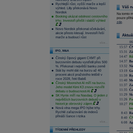
Rychlejší růst, vyšší marže a lepší
Váš n
výhled. Lilly překonává Novo
Nordisk
Na tomto m
Booking ukázal odolnost cestovního
pouze přihl
trhu. Investoři přešli i slabší výhled
zde
.
Novo Nordisk překonal očekávání,
akcie přesto klesají. Investoři řeší
Aktuá
marže a budoucí růst
06
více...
15:57
ČN
IPO, M&A
15:31
Zá
14:47
Rů
Čínský čipový gigant CXMT při
14:37
Ba
burzovním debutu vystřelil přes 500
13:32
Ni
%. Překonal i největší banku země
Stát by mohl dát na burzu až 40
13:19
Go
procent akcií pražského letiště v
11:59
Ry
roce 2028, řekl Babiš
11:40
Me
Čínský Moonshot AI míří na burzu.
11:37
Za
Jeho model Kimi K3 znovu rozvířil
11:35
Če
debatu o budoucnosti AI
11:29
Sk
SK Hynix míří na Nasdaq. O jeden z
11:26
Pa
největších burzovních debutů v
historii je obrovský zájem
10:27
PR
Nová vlna mega IPO hýbe trhy.
kn
Rychlé zařazování do indexů
8:43
Ro
přináší šance i rizika
8:40
ČN
více...
6:08
Ap
05
TÝDENNÍ PŘEHLEDY