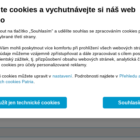
te cookies a vychutnávejte si náš web
račování článku je dostupné jen klientům placených služeb
Patria Plus
/
no
estor Plus
případně uživatelům platformy
Patria Direct
. Pokud jste klientem
hto služeb, potom je nutné se
Přihlásit
.
nout na tlačítko „Souhlasím“ a udělíte souhlas se zpracováním cookies 
brané třetí strany.
ámci placeného informačního servisu získáte
řístup ke
kompletnímu zpravodajství
ám mohli poskytnout více komfortu při prohlížení všech webových st
.patria.cz bez jakýchkoliv omezení. Veškeré
to údaje můžeme vzájemně zpřístupňovat a dále zpracovávat s cílem pos
rávy, komentáře a horké zprávy jsou
lientský zážitek, tj. přizpůsobení obsahu webových stránek, analytická č
brazovány terminálovou metodou (bez nutnosti obnovovat stránku) bez
 cookies pro účely personalizované reklamy.
ždění a v plné verzi.
si cookies můžete upravit v
nastavení
. Podrobnosti najdete v
Přehledu 
en zpravodajství, ale i další služby získáte v Patria Plus / Investor Plus -
sms
h cookies Patria
.
e-mailové
zpravodajství,
data
z finančních trhů v reálném čase, kompletní
lytický servis
, rozsáhlé
databáze
časových řad ke stažení,
prognózy
oje a
valuace
, ekonomické
fundamenty
,
nástroje
a
kalkulátory
...
více
žít jen technické cookies
Souhlas