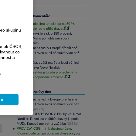
Související komentáře
Růst MercadoLibre akceleruje na 50 %.
Podle trhu ale roste příliš draze
pro skupinu
Nintendo navýšilo zisk o 150 procent.
Switch 2 a Mario pomohly navzdory
dražším čipům
ránek ČSOB,
Goldman Sachs vidí v Evropě přehlížené
kytnout co
příležitosti. U dvou akcií očekává více než
innost a
100% růst
Rychlejší růst, vyšší marže a lepší výhled.
Lilly překonává Novo Nordisk
Paměťový sektor je brzda pro techy, trhy
a
jsou na tom dopoledne smíšeně
Nejčtenější zprávy dne
ím
Goldman Sachs vidí v Evropě přehlížené
příležitosti. U dvou akcií očekává více než
100% růst
(4898x)
PODCAST ROZHOVORY: Eli Lilly vs. Novo
Nordisk. Revoluce v léčbě obezity je podle
MUDr. Kunové teprve na začátku
(2658x)
PREVIEW: CSG míří k dalšímu růstu.
Klíčové bude tempo obranné divize a vývoj