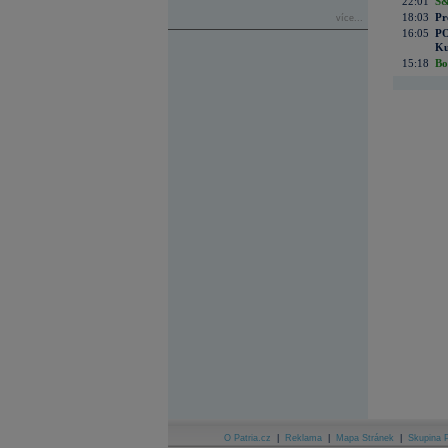
22:01
S&
18:03
Pr
více...
16:05
PO
Ku
15:18
Bo
O Patria.cz
|
Reklama
|
Mapa Stránek
|
Skupina P