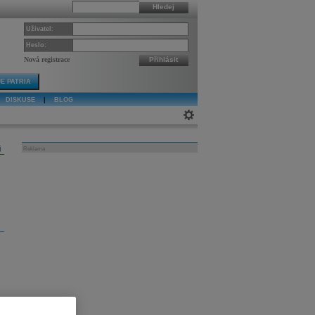
Hledej
Uživatel:
Heslo:
Nová registrace
Přihlásit
E PATRIA
DISKUSE
|
BLOG
j
Reklama