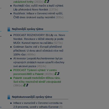
zakázkové knihy
(2632x)
Rychlejší růst, vyšší marže a lepší výhled.
Lilly překonává Novo Nordisk
(1373x)
Rozbřesk: Inflace v červenci mírně vyšší,
ČNB dnes úrokové sazby nezmění
(935x)
Nejčtenější zprávy týdne
PODCAST ROZHOVORY: Eli Lilly vs. Novo
Nordisk. Revoluce v léčbě obezity je podle
MUDr. Kunové teprve na začátku
(5273x)
Goldman Sachs vidí v Evropě přehlížené
příležitosti. U dvou akcií očekává více než
100% růst
(4899x)
AI investor Leopold Aschenbrenner byl po
výrazných ztrátách nucen uzavřít všechny
své akciové pozice
(4514x)
PODCAST Týdenní výhled: V centru
pozornosti AMD a Palantir
(4029x)
Palantir zasadil medvědům těžkou ránu.
Své tržby meziročně téměř zdvojnásobil
(3861x)
Nejdiskutovanější zprávy týdne
Inflace v eurozóně v červenci vzrostla na
2,9 procenta, uvedl v odhadu Eurostat
(5)