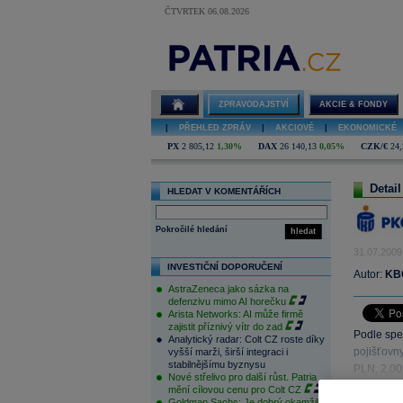
ČTVRTEK 06.08.2026
ZPRAVODAJSTVÍ
AKCIE & FONDY
|
PŘEHLED ZPRÁV
|
AKCIOVÉ
|
EKONOMICKÉ
PX
2 805,12
1,30%
DAX
26 140,13
0,05%
CZK/€
24,
Detail
HLEDAT V KOMENTÁŘÍCH
Pokročilé hledání
hledat
31.07.2009
INVESTIČNÍ DOPORUČENÍ
Autor:
KBC
AstraZeneca jako sázka na
defenzivu mimo AI horečku
Arista Networks: AI může firmě
zajistit příznivý vítr do zad
Podle spe
Analytický radar: Colt CZ roste díky
pojišťovn
vyšší marži, širší integraci i
stabilnějšímu byznysu
PLN, 2,00
Nové střelivo pro další růst. Patria
mění cílovou cenu pro Colt CZ
Goldman Sachs: Je dobrý okamžik