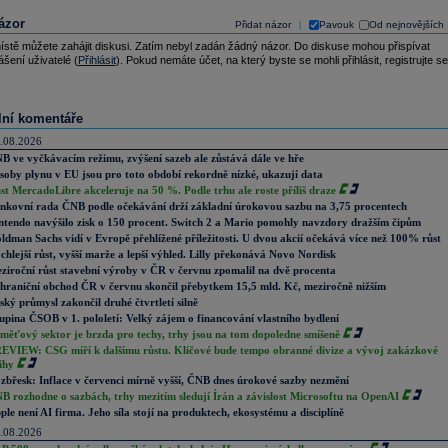
ázor
Přidat názor
Pavouk
Od nejnovějších
|
ístě můžete zahájit diskusi. Zatím nebyl zadán žádný názor. Do diskuse mohou přispívat
ášení uživatelé (
Přihlásit
). Pokud nemáte účet, na který byste se mohli přihlásit, registrujte se
lní komentáře
.08.2026
B ve vyčkávacím režimu, zvýšení sazeb ale zůstává dále ve hře
soby plynu v EU jsou pro toto období rekordně nízké, ukazují data
st MercadoLibre akceleruje na 50 %. Podle trhu ale roste příliš draze
nkovní rada ČNB podle očekávání drží základní úrokovou sazbu na 3,75 procentech
ntendo navýšilo zisk o 150 procent. Switch 2 a Mario pomohly navzdory dražším čipům
ldman Sachs vidí v Evropě přehlížené příležitosti. U dvou akcií očekává více než 100% růst
chlejší růst, vyšší marže a lepší výhled. Lilly překonává Novo Nordisk
ziroční růst stavební výroby v ČR v červnu zpomalil na dvě procenta
hraniční obchod ČR v červnu skončil přebytkem 15,5 mld. Kč, meziročně nižším
ský průmysl zakončil druhé čtvrtletí silně
upina ČSOB v 1. pololetí: Velký zájem o financování vlastního bydlení
měťový sektor je brzda pro techy, trhy jsou na tom dopoledne smíšeně
EVIEW: CSG míří k dalšímu růstu. Klíčové bude tempo obranné divize a vývoj zakázkové
ihy
zbřesk: Inflace v červenci mírně vyšší, ČNB dnes úrokové sazby nezmění
B rozhodne o sazbách, trhy mezitím sledují Írán a závislost Microsoftu na OpenAI
ple není AI firma. Jeho síla stojí na produktech, ekosystému a disciplíně
.08.2026