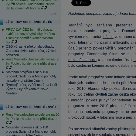
využít poklesu Microsoftu. Nvidia
dál tahounem AI boomu
Následuje kompletní zápis z jednání ban
více...
VÝSLEDKY SPOLEČNOSTÍ - ČR
Jednání bylo zahájeno prezentací
PREVIEW: ČEZ by měl vykázat
makroekonomickou prognózu. Domácí e
slabší provozní výsledky. K růstu
vývojem v zahraničí.
Inflace
ve druhém čtv
zisku ale pomůže konec windfall
tax
okraj tolerančního pásma inflačního cí
CSG výrazně překonala odhady.
údajů je tento pokles větší v porovnán
Obranná divize táhne růst, výhled
prognózy. Ekonomický útlum se s jis
potvrzen
Růst MercadoLibre akceleruje na 50
nezaměstnaností
a zpomalením růstu
m
%. Podle trhu ale roste příliš draze
bylo částečně kompenzováno oslabením
Nintendo navýšilo zisk o 150
procent. Switch 2 a Mario pomohly
Podle nové prognózy bude
inflace
klesat
navzdory dražším čipům
kladných hodnot bude pomalu přibližova
Rychlejší růst, vyšší marže a lepší
roku 2010. Ekonomický pokles dle nové 
výhled. Lilly překonává Novo
Nordisk
roku. Od třetího čtvrtletí začne česká e
více...
Celoroční pokles je nyní odhadován n
prognóza. V roce 2010 předpokládá no
VÝSLEDKY SPOLEČNOSTÍ - SVĚT
bude na horizontu prognózy mírně posi
Růst MercadoLibre akceleruje na 50
úrokových
sazeb
v letošním roce a jejich
%. Podle trhu ale roste příliš draze
Nintendo navýšilo zisk o 150
Po prezentaci situační zprávy přistoupil
procent. Switch 2 a Mario pomohly
snížení
sazeb
je v souladu s novou prog
navzdory dražším čipům