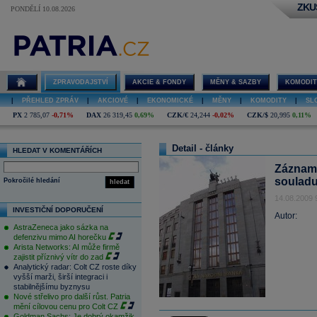
ZKU
PONDĚLÍ 10.08.2026
ZPRAVODAJSTVÍ
AKCIE & FONDY
MĚNY & SAZBY
KOMODIT
|
PŘEHLED ZPRÁV
|
AKCIOVÉ
|
EKONOMICKÉ
|
MĚNY
|
KOMODITY
|
SL
PX
2 785,07
-0,71%
DAX
26 319,45
0,69%
CZK/€
24,244
-0,02%
CZK/$
20,995
0,11%
Detail - články
HLEDAT V KOMENTÁŘÍCH
Záznam 
soulad
Pokročilé hledání
hledat
14.08.2009 
INVESTIČNÍ DOPORUČENÍ
Autor:
AstraZeneca jako sázka na
defenzivu mimo AI horečku
Arista Networks: AI může firmě
zajistit příznivý vítr do zad
Analytický radar: Colt CZ roste díky
vyšší marži, širší integraci i
stabilnějšímu byznysu
Nové střelivo pro další růst. Patria
mění cílovou cenu pro Colt CZ
Goldman Sachs: Je dobrý okamžik