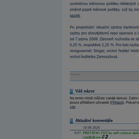
uvolněnou měnovou politiku některých 
změnit pojetí měnové politiky, což by m
sazeb
.
Po projednání situační zprávy bankovní
sazbu pro dvoutýdenní repo operace o 0
od 7.srpna 2009. Zároveň rozhodla ve st
0,25 %, respektive 2,25 %. Pro toto roz
viceguvernér Singer, vrchní ředitel Hol
vrchní ředitelka Zamrazilová.
Reklama
Váš názor
Na tomto místě můžete zahájit diskusi. Zatím
pouze přihlášení uživatelé (
Přihlásit
). Pokud ne
zde
.
Aktuální komentáře
10.08.2026
6:07
PREVIEW: ČEZ by měl vykázat slabší 
windfall tax