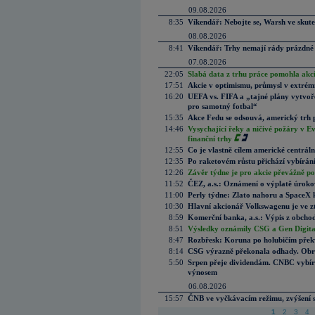
09.08.2026
8:35
Víkendář: Nebojte se, Warsh ve skute
08.08.2026
8:41
Víkendář: Trhy nemají rády prázdné 
07.08.2026
22:05
Slabá data z trhu práce pomohla akc
17:51
Akcie v optimismu, průmysl v extrémn
16:20
UEFA vs. FIFA a „tajné plány vytvoř
pro samotný fotbal“
15:35
Akce Fedu se odsouvá, americký trh 
14:46
Vysychající řeky a ničivé požáry v E
finanční trhy
12:55
Co je vlastně cílem americké centrál
12:35
Po raketovém růstu přichází vybírán
12:26
Závěr týdne je pro akcie převážně po
11:52
ČEZ, a.s.: Oznámení o výplatě úrok
11:00
Perly týdne: Zlato nahoru a SpaceX 
10:30
Hlavní akcionář Volkswagenu je ve z
8:59
Komerční banka, a.s.: Výpis z obchod
8:51
Výsledky oznámily CSG a Gen Digital
8:47
Rozbřesk: Koruna po holubičím přek
8:14
CSG výrazně překonala odhady. Obran
5:50
Srpen přeje dividendám. CNBC vybírá
výnosem
06.08.2026
15:57
ČNB ve vyčkávacím režimu, zvýšení s
1
2
3
4