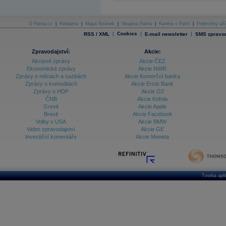
O Patria.cz
|
Reklama
|
Mapa Stránek
|
Skupina Patria
|
Kariéra v Patrii
|
Podmínky uží
|
Cookies
|
|
RSS / XML
E-mail newsletter
SMS zpravod
Zpravodajství:
Akcie:
Akciové zprávy
Akcie ČEZ
Ekonomické zprávy
Akcie NWR
Zprávy o měnách a sazbách
Akcie Komerční banka
Zprávy o komoditách
Akcie Erste Bank
Zprávy o HDP
Akcie O2
ČNB
Akcie Kofola
Grexit
Akcie Apple
Brexit
Akcie Facebook
Volby v USA
Akcie BMW
Video zpravodajství
Akcie GE
Investiční komentáře
Akcie Moneta
Tvorba apl