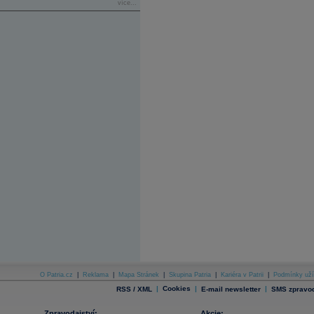
více...
O Patria.cz
|
Reklama
|
Mapa Stránek
|
Skupina Patria
|
Kariéra v Patrii
|
Podmínky uží
|
Cookies
|
|
RSS / XML
E-mail newsletter
SMS zpravod
Zpravodajství:
Akcie: