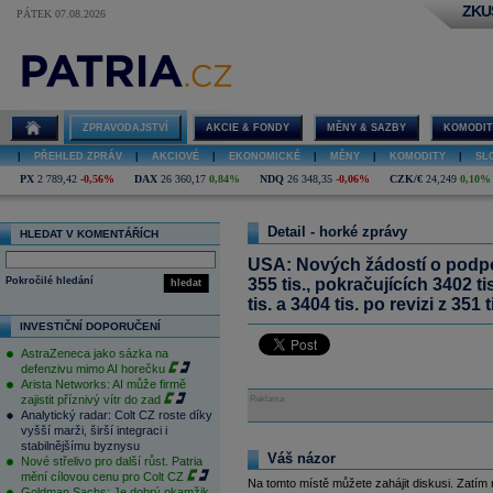
ZKU
PÁTEK 07.08.2026
ZPRAVODAJSTVÍ
AKCIE & FONDY
MĚNY & SAZBY
KOMODIT
|
PŘEHLED ZPRÁV
|
AKCIOVÉ
|
EKONOMICKÉ
|
MĚNY
|
KOMODITY
|
SL
PX
2 789,42
-0,56%
DAX
26 360,17
0,84%
NDQ
26 348,35
-0,06%
CZK/€
24,249
0,10%
Detail - horké zprávy
HLEDAT V KOMENTÁŘÍCH
USA: Nových žádostí o podpor
Pokročilé hledání
355 tis., pokračujících 3402 ti
hledat
tis. a 3404 tis. po revizi z 351 t
INVESTIČNÍ DOPORUČENÍ
AstraZeneca jako sázka na
defenzivu mimo AI horečku
Arista Networks: AI může firmě
zajistit příznivý vítr do zad
Reklama
Analytický radar: Colt CZ roste díky
vyšší marži, širší integraci i
stabilnějšímu byznysu
Váš názor
Nové střelivo pro další růst. Patria
mění cílovou cenu pro Colt CZ
Na tomto místě můžete zahájit diskusi. Zatím
Goldman Sachs: Je dobrý okamžik