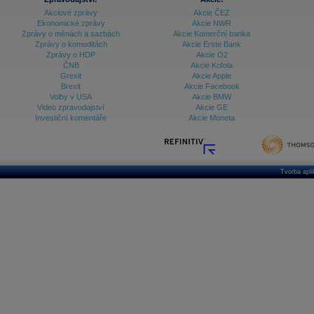
Akciové zprávy
Akcie ČEZ
Ekonomické zprávy
Akcie NWR
Zprávy o měnách a sazbách
Akcie Komerční banka
Zprávy o komoditách
Akcie Erste Bank
Zprávy o HDP
Akcie O2
ČNB
Akcie Kofola
Grexit
Akcie Apple
Brexit
Akcie Facebook
Volby v USA
Akcie BMW
Video zpravodajství
Akcie GE
Investiční komentáře
Akcie Moneta
Tvorba apl