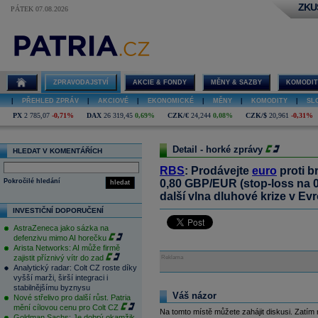
ZKU
PÁTEK 07.08.2026
ZPRAVODAJSTVÍ
AKCIE & FONDY
MĚNY & SAZBY
KOMODIT
|
PŘEHLED ZPRÁV
|
AKCIOVÉ
|
EKONOMICKÉ
|
MĚNY
|
KOMODITY
|
SL
PX
2 785,07
-0,71%
DAX
26 319,45
0,69%
CZK/€
24,244
0,08%
CZK/$
20,961
-0,31%
Detail - horké zprávy
HLEDAT V KOMENTÁŘÍCH
RBS
: Prodávejte
euro
proti b
Pokročilé hledání
0,80 GBP/EUR (stop-loss na 
hledat
další vlna dluhové krize v Ev
INVESTIČNÍ DOPORUČENÍ
AstraZeneca jako sázka na
defenzivu mimo AI horečku
Arista Networks: AI může firmě
zajistit příznivý vítr do zad
Reklama
Analytický radar: Colt CZ roste díky
vyšší marži, širší integraci i
stabilnějšímu byznysu
Váš názor
Nové střelivo pro další růst. Patria
mění cílovou cenu pro Colt CZ
Na tomto místě můžete zahájit diskusi. Zatím
Goldman Sachs: Je dobrý okamžik