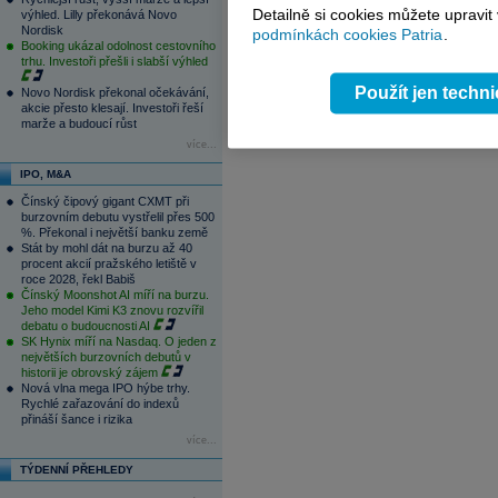
14:37
Bankovní rada ČNB podle očekávání 
Detailně si cookies můžete upravit
výhled. Lilly překonává Novo
13:32
Nintendo navýšilo zisk o 150 procen
Nordisk
podmínkách cookies Patria
.
Booking ukázal odolnost cestovního
1
2
3
4
trhu. Investoři přešli i slabší výhled
Použít jen techn
Novo Nordisk překonal očekávání,
akcie přesto klesají. Investoři řeší
marže a budoucí růst
více...
IPO, M&A
Čínský čipový gigant CXMT při
burzovním debutu vystřelil přes 500
%. Překonal i největší banku země
Stát by mohl dát na burzu až 40
procent akcií pražského letiště v
roce 2028, řekl Babiš
Čínský Moonshot AI míří na burzu.
Jeho model Kimi K3 znovu rozvířil
debatu o budoucnosti AI
SK Hynix míří na Nasdaq. O jeden z
největších burzovních debutů v
historii je obrovský zájem
Nová vlna mega IPO hýbe trhy.
Rychlé zařazování do indexů
přináší šance i rizika
více...
TÝDENNÍ PŘEHLEDY