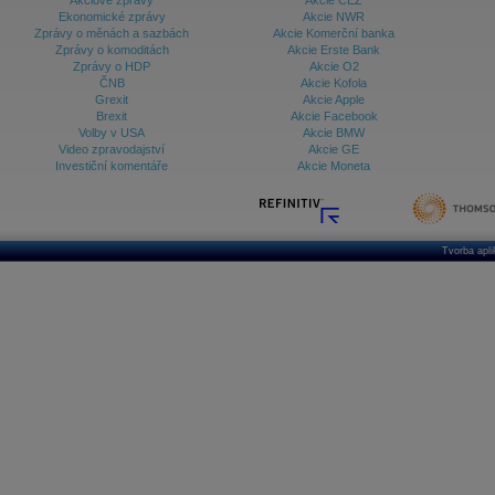
Akciové zprávy
Akcie ČEZ
Ekonomické zprávy
Akcie NWR
Zprávy o měnách a sazbách
Akcie Komerční banka
Zprávy o komoditách
Akcie Erste Bank
Zprávy o HDP
Akcie O2
ČNB
Akcie Kofola
Grexit
Akcie Apple
Brexit
Akcie Facebook
Volby v USA
Akcie BMW
Video zpravodajství
Akcie GE
Investiční komentáře
Akcie Moneta
Tvorba apl