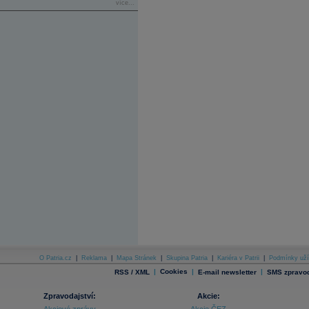
více...
O Patria.cz
|
Reklama
|
Mapa Stránek
|
Skupina Patria
|
Kariéra v Patrii
|
Podmínky uží
|
Cookies
|
|
RSS / XML
E-mail newsletter
SMS zpravod
Zpravodajství:
Akcie: