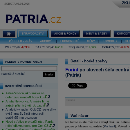
ZKU
SOBOTA 08.08.2026
ZPRAVODAJSTVÍ
AKCIE & FONDY
MĚNY & SAZBY
KOMODIT
|
PŘEHLED ZPRÁV
|
AKCIOVÉ
|
EKONOMICKÉ
|
MĚNY
|
KOMODITY
|
SL
PX
2 785,07
-0,71%
DAX
26 319,45
0,69%
NDQ
26 690,62
1,30%
CZK/€
24,232
-0,02%
Detail - horké zprávy
HLEDAT V KOMENTÁŘÍCH
Forint
po slovech šéfa centrá
Pokročilé hledání
(Patria)
hledat
INVESTIČNÍ DOPORUČENÍ
AstraZeneca jako sázka na
defenzivu mimo AI horečku
Reklama
Arista Networks: AI může firmě
zajistit příznivý vítr do zad
Analytický radar: Colt CZ roste díky
vyšší marži, širší integraci i
Váš názor
stabilnějšímu byznysu
Nové střelivo pro další růst. Patria
Na tomto místě můžete zahájit diskusi. Zatím
mění cílovou cenu pro Colt CZ
pouze přihlášení uživatelé (
Přihlásit
). Pokud ne
Goldman Sachs: Je dobrý okamžik