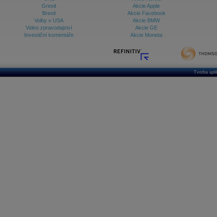
Grexit
Akcie Apple
Brexit
Akcie Facebook
Volby v USA
Akcie BMW
Video zpravodajství
Akcie GE
Investiční komentáře
Akcie Moneta
Tvorba apl