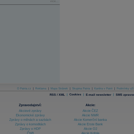
více...
O Patria.cz
|
Reklama
|
Mapa Stránek
|
Skupina Patria
|
Kariéra v Patrii
|
Podmínky uží
|
Cookies
|
|
RSS / XML
E-mail newsletter
SMS zpravod
Zpravodajství:
Akcie:
Akciové zprávy
Akcie ČEZ
Ekonomické zprávy
Akcie NWR
Zprávy o měnách a sazbách
Akcie Komerční banka
Zprávy o komoditách
Akcie Erste Bank
Zprávy o HDP
Akcie O2
ČNB
Akcie Kofola