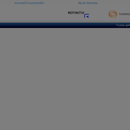
Investiční komentáře
Akcie Moneta
Tvorba apl