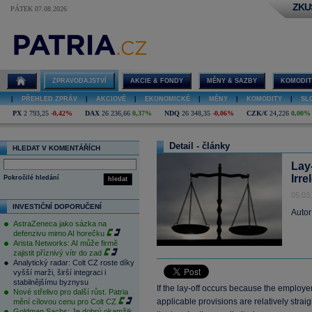
ZKU
PÁTEK 07.08.2026
ZPRAVODAJSTVÍ
AKCIE & FONDY
MĚNY & SAZBY
KOMODIT
|
PŘEHLED ZPRÁV
|
AKCIOVÉ
|
EKONOMICKÉ
|
MĚNY
|
KOMODITY
|
SL
PX
2 793,25
-0,42%
DAX
26 236,66
0,37%
NDQ
26 348,35
-0,06%
CZK/€
24,226
0,00%
Detail - články
HLEDAT V KOMENTÁŘÍCH
Lay-
Irre
Pokročilé hledání
hledat
05.03
INVESTIČNÍ DOPORUČENÍ
Autor
AstraZeneca jako sázka na
defenzivu mimo AI horečku
Arista Networks: AI může firmě
zajistit příznivý vítr do zad
Analytický radar: Colt CZ roste díky
vyšší marži, širší integraci i
stabilnějšímu byznysu
If the lay-off occurs because the employe
Nové střelivo pro další růst. Patria
applicable provisions are relatively stra
mění cílovou cenu pro Colt CZ
Goldman Sachs: Je dobrý okamžik