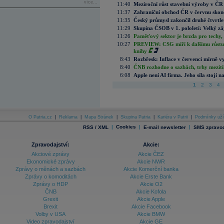
více...
11:40
Meziroční růst stavební výroby v ČR
11:37
Zahraniční obchod ČR v červnu skonč
11:35
Český průmysl zakončil druhé čtvrtlet
11:29
Skupina ČSOB v 1. pololetí: Velký zá
11:26
Paměťový sektor je brzda pro techy,
10:27
PREVIEW: CSG míří k dalšímu růstu.
knihy
8:43
Rozbřesk: Inflace v červenci mírně v
8:40
ČNB rozhodne o sazbách, trhy mezitím
6:08
Apple není AI firma. Jeho síla stojí n
1
2
3
4
O Patria.cz
|
Reklama
|
Mapa Stránek
|
Skupina Patria
|
Kariéra v Patrii
|
Podmínky uží
|
Cookies
|
|
RSS / XML
E-mail newsletter
SMS zpravod
Zpravodajství:
Akcie:
Akciové zprávy
Akcie ČEZ
Ekonomické zprávy
Akcie NWR
Zprávy o měnách a sazbách
Akcie Komerční banka
Zprávy o komoditách
Akcie Erste Bank
Zprávy o HDP
Akcie O2
ČNB
Akcie Kofola
Grexit
Akcie Apple
Brexit
Akcie Facebook
Volby v USA
Akcie BMW
Video zpravodajství
Akcie GE