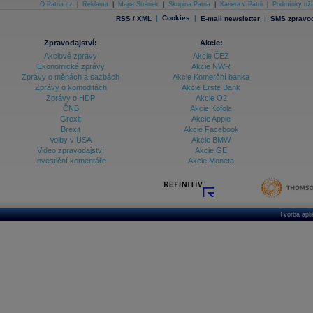
O Patria.cz
|
Reklama
|
Mapa Stránek
|
Skupina Patria
|
Kariéra v Patrii
|
Podmínky uží
|
Cookies
|
|
RSS / XML
E-mail newsletter
SMS zpravod
Zpravodajství:
Akcie:
Akciové zprávy
Akcie ČEZ
Ekonomické zprávy
Akcie NWR
Zprávy o měnách a sazbách
Akcie Komerční banka
Zprávy o komoditách
Akcie Erste Bank
Zprávy o HDP
Akcie O2
ČNB
Akcie Kofola
Grexit
Akcie Apple
Brexit
Akcie Facebook
Volby v USA
Akcie BMW
Video zpravodajství
Akcie GE
Investiční komentáře
Akcie Moneta
Tvorba apl