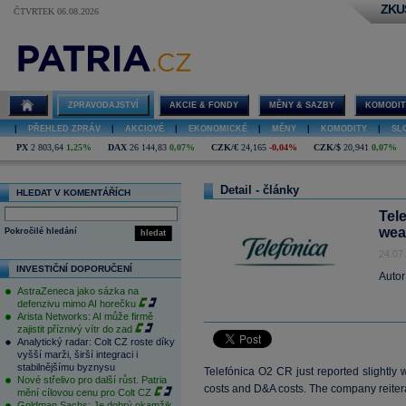
ZKU
ČTVRTEK 06.08.2026
ZPRAVODAJSTVÍ
AKCIE & FONDY
MĚNY & SAZBY
KOMODIT
|
PŘEHLED ZPRÁV
|
AKCIOVÉ
|
EKONOMICKÉ
|
MĚNY
|
KOMODITY
|
SL
PX
2 803,64
1,25%
DAX
26 144,83
0,07%
CZK/€
24,165
-0,04%
CZK/$
20,941
0,07%
Detail - články
HLEDAT V KOMENTÁŘÍCH
Tel
wea
Pokročilé hledání
hledat
24.07
INVESTIČNÍ DOPORUČENÍ
Autor
AstraZeneca jako sázka na
defenzivu mimo AI horečku
Arista Networks: AI může firmě
zajistit příznivý vítr do zad
Analytický radar: Colt CZ roste díky
vyšší marži, širší integraci i
stabilnějšímu byznysu
Telefónica O2 CR just reported slightly 
Nové střelivo pro další růst. Patria
costs and D&A costs. The company reitera
mění cílovou cenu pro Colt CZ
Goldman Sachs: Je dobrý okamžik