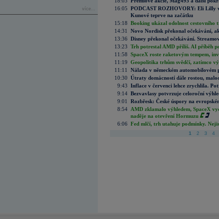
18:03
Prémiové akcie, Mag495 a další pokr
16:05
PODCAST ROZHOVORY: Eli Lilly vs. 
více...
Kunové teprve na začátku
15:18
Booking ukázal odolnost cestovního trh
14:31
Novo Nordisk překonal očekávání, akci
13:36
Disney překonal očekávání. Streamova
13:23
Trh potrestal AMD příliš. AI příběh p
11:58
SpaceX roste raketovým tempem, inves
11:19
Geopolitika trhům svědčí, zatímco v
11:11
Nálada v německém automobilovém prů
10:30
Útraty domácností dále rostou, malo
9:43
Inflace v červenci lehce zrychlila. Pot
9:14
Bezvavlasy potvrzuje celoroční výhl
9:01
Rozbřesk: České úspory na evropském
8:54
AMD zklamalo výhledem, SpaceX vydě
naděje na otevření Hormuzu
6:06
Fed mlčí, trh utahuje podmínky. Nejis
1
2
3
4