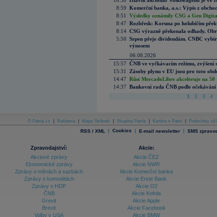
10:30
Hlavní akcionář Volkswagenu je ve z
8:59
Komerční banka, a.s.: Výpis z obchod
8:51
Výsledky oznámily CSG a Gen Digital
8:47
Rozbřesk: Koruna po holubičím přek
8:14
CSG výrazně překonala odhady. Obran
5:50
Srpen přeje dividendám. CNBC vybírá
výnosem
06.08.2026
15:57
ČNB ve vyčkávacím režimu, zvýšení s
15:31
Zásoby plynu v EU jsou pro toto obdo
14:47
Růst MercadoLibre akceleruje na 50 %
14:37
Bankovní rada ČNB podle očekávání 
1
2
3
4
O Patria.cz
|
Reklama
|
Mapa Stránek
|
Skupina Patria
|
Kariéra v Patrii
|
Podmínky uží
|
Cookies
|
|
RSS / XML
E-mail newsletter
SMS zpravod
Zpravodajství:
Akcie:
Akciové zprávy
Akcie ČEZ
Ekonomické zprávy
Akcie NWR
Zprávy o měnách a sazbách
Akcie Komerční banka
Zprávy o komoditách
Akcie Erste Bank
Zprávy o HDP
Akcie O2
ČNB
Akcie Kofola
Grexit
Akcie Apple
Brexit
Akcie Facebook
Volby v USA
Akcie BMW