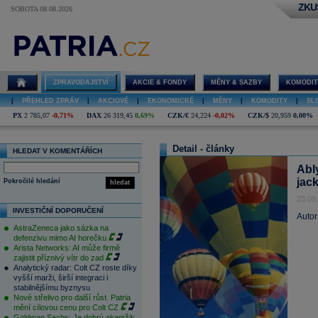
ZKU
SOBOTA 08.08.2026
ZPRAVODAJSTVÍ
AKCIE & FONDY
MĚNY & SAZBY
KOMODIT
|
PŘEHLED ZPRÁV
|
AKCIOVÉ
|
EKONOMICKÉ
|
MĚNY
|
KOMODITY
|
SL
PX
2 785,07
-0,71%
DAX
26 319,45
0,69%
CZK/€
24,224
-0,02%
CZK/$
20,959
0,00%
Detail - články
HLEDAT V KOMENTÁŘÍCH
Abl
jac
Pokročilé hledání
hledat
23.09
INVESTIČNÍ DOPORUČENÍ
Autor
AstraZeneca jako sázka na
defenzivu mimo AI horečku
Arista Networks: AI může firmě
zajistit příznivý vítr do zad
Analytický radar: Colt CZ roste díky
vyšší marži, širší integraci i
stabilnějšímu byznysu
Nové střelivo pro další růst. Patria
mění cílovou cenu pro Colt CZ
Goldman Sachs: Je dobrý okamžik