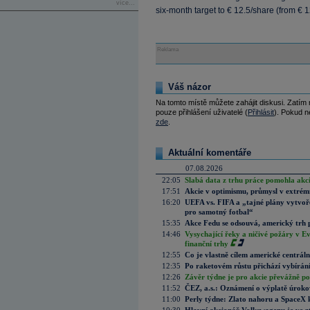
více...
six-month target to € 12.5/share (from € 1
Reklama
Váš názor
Na tomto místě můžete zahájit diskusi. Zatím
pouze přihlášení uživatelé (
Přihlásit
). Pokud ne
zde
.
Aktuální komentáře
07.08.2026
22:05
Slabá data z trhu práce pomohla akc
17:51
Akcie v optimismu, průmysl v extrémn
16:20
UEFA vs. FIFA a „tajné plány vytvoř
pro samotný fotbal“
15:35
Akce Fedu se odsouvá, americký trh 
14:46
Vysychající řeky a ničivé požáry v E
finanční trhy
12:55
Co je vlastně cílem americké centrál
12:35
Po raketovém růstu přichází vybírán
12:26
Závěr týdne je pro akcie převážně po
11:52
ČEZ, a.s.: Oznámení o výplatě úrok
11:00
Perly týdne: Zlato nahoru a SpaceX 