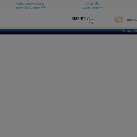
Video zpravodajství
Akcie GE
Investiční komentáře
Akcie Moneta
Tvorba apl