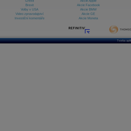
Grexit
Akcie Apple
Brexit
Akcie Facebook
Volby v USA
Akcie BMW
Video zpravodajství
Akcie GE
Investiční komentáře
Akcie Moneta
Tvorba apl