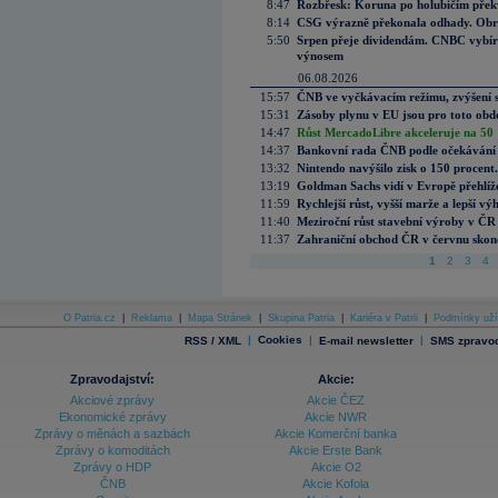
8:47
Rozbřesk: Koruna po holubičím přek
8:14
CSG výrazně překonala odhady. Obran
5:50
Srpen přeje dividendám. CNBC vybírá
výnosem
06.08.2026
15:57
ČNB ve vyčkávacím režimu, zvýšení s
15:31
Zásoby plynu v EU jsou pro toto obdo
14:47
Růst MercadoLibre akceleruje na 50 %
14:37
Bankovní rada ČNB podle očekávání 
13:32
Nintendo navýšilo zisk o 150 procen
13:19
Goldman Sachs vidí v Evropě přehlíže
11:59
Rychlejší růst, vyšší marže a lepší v
11:40
Meziroční růst stavební výroby v ČR
11:37
Zahraniční obchod ČR v červnu skonč
1
2
3
4
O Patria.cz
|
Reklama
|
Mapa Stránek
|
Skupina Patria
|
Kariéra v Patrii
|
Podmínky uží
|
Cookies
|
|
RSS / XML
E-mail newsletter
SMS zpravod
Zpravodajství:
Akcie:
Akciové zprávy
Akcie ČEZ
Ekonomické zprávy
Akcie NWR
Zprávy o měnách a sazbách
Akcie Komerční banka
Zprávy o komoditách
Akcie Erste Bank
Zprávy o HDP
Akcie O2
ČNB
Akcie Kofola