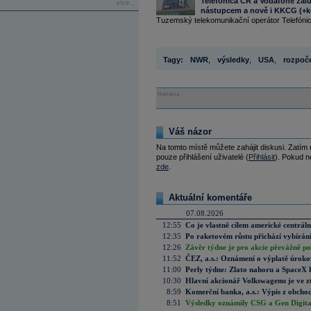
Telefónica CR a Vodafone žalu
více...
nástupcem a nově i KKCG (+k
Tuzemský telekomunikační operátor Telefóni
Tagy:
NWR
,
výsledky
,
USA
,
rozpoč
Reklama
Váš názor
Na tomto místě můžete zahájit diskusi. Zatím
pouze přihlášení uživatelé (
Přihlásit
). Pokud ne
zde
.
Aktuální komentáře
07.08.2026
12:55
Co je vlastně cílem americké centrál
12:35
Po raketovém růstu přichází vybírán
12:26
Závěr týdne je pro akcie převážně po
11:52
ČEZ, a.s.: Oznámení o výplatě úrok
11:00
Perly týdne: Zlato nahoru a SpaceX 
10:30
Hlavní akcionář Volkswagenu je ve z
8:59
Komerční banka, a.s.: Výpis z obchod
8:51
Výsledky oznámily CSG a Gen Digital