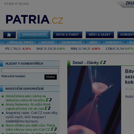
ZKU
PÁTEK 07.08.2026
ZPRAVODAJSTVÍ
AKCIE & FONDY
MĚNY & SAZBY
KOMODIT
|
PŘEHLED ZPRÁV
|
AKCIOVÉ
|
EKONOMICKÉ
|
MĚNY
|
KOMODITY
|
SL
PX
2 789,51
-0,56%
DAX
26 359,38
0,84%
NDQ
26 348,35
-0,06%
CZK/€
24,244
0,07%
Detail - články
HLEDAT V KOMENTÁŘÍCH
Bit
sez
Pokročilé hledání
hledat
kok
INVESTIČNÍ DOPORUČENÍ
30.09
AstraZeneca jako sázka na
Autor
defenzivu mimo AI horečku
Arista Networks: AI může firmě
zajistit příznivý vítr do zad
Analytický radar: Colt CZ roste díky
vyšší marži, širší integraci i
stabilnějšímu byznysu
Nové střelivo pro další růst. Patria
mění cílovou cenu pro Colt CZ
Goldman Sachs: Je dobrý okamžik