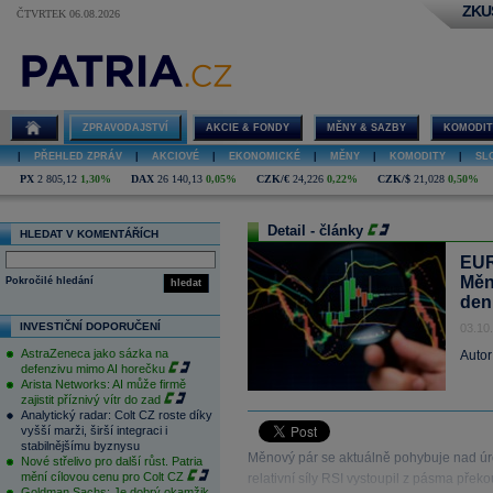
ZKU
ČTVRTEK 06.08.2026
ZPRAVODAJSTVÍ
AKCIE & FONDY
MĚNY & SAZBY
KOMODIT
|
PŘEHLED ZPRÁV
|
AKCIOVÉ
|
EKONOMICKÉ
|
MĚNY
|
KOMODITY
|
SL
PX
2 805,12
1,30%
DAX
26 140,13
0,05%
CZK/€
24,226
0,22%
CZK/$
21,028
0,50%
Detail - články
HLEDAT V KOMENTÁŘÍCH
EUR
Měn
Pokročilé hledání
hledat
den
INVESTIČNÍ DOPORUČENÍ
03.10
AstraZeneca jako sázka na
Autor
defenzivu mimo AI horečku
Arista Networks: AI může firmě
zajistit příznivý vítr do zad
Analytický radar: Colt CZ roste díky
vyšší marži, širší integraci i
stabilnějšímu byznysu
Měnový pár se aktuálně pohybuje nad úr
Nové střelivo pro další růst. Patria
mění cílovou cenu pro Colt CZ
relativní síly RSI vystoupil z pásma přek
Goldman Sachs: Je dobrý okamžik