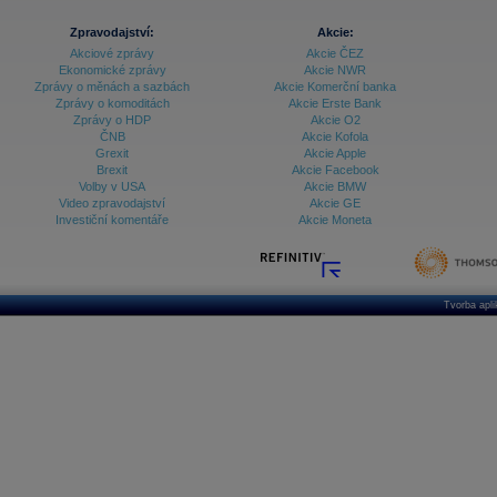
Zpravodajství:
Akcie:
Akciové zprávy
Akcie ČEZ
Ekonomické zprávy
Akcie NWR
Zprávy o měnách a sazbách
Akcie Komerční banka
Zprávy o komoditách
Akcie Erste Bank
Zprávy o HDP
Akcie O2
ČNB
Akcie Kofola
Grexit
Akcie Apple
Brexit
Akcie Facebook
Volby v USA
Akcie BMW
Video zpravodajství
Akcie GE
Investiční komentáře
Akcie Moneta
Tvorba apl