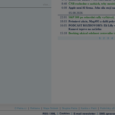
8:40
ČNB rozhodne o sazbách, trhy mezitím
více...
6:08
Apple není AI firma. Jeho síla stojí n
05.08.2026
22:01
S&P 500 po rekordní rally vyčkával,
18:03
Prémiové akcie, Mag495 a další pokr
16:05
PODCAST ROZHOVORY: Eli Lilly vs. 
Kunové teprve na začátku
15:18
Booking ukázal odolnost cestovního trh
1
2
3
4
O Patria.cz
|
Reklama
|
Mapa Stránek
|
Skupina Patria
|
Kariéra v Patrii
|
Podmínky uží
|
Cookies
|
|
RSS / XML
E-mail newsletter
SMS zpravod