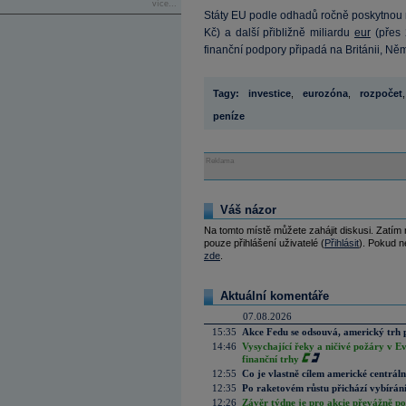
více...
Státy EU podle odhadů ročně poskytnou n
Kč) a další přibližně miliardu
eur
(přes 
finanční podpory připadá na Británii, Něme
Tagy:
investice
,
eurozóna
,
rozpočet
,
peníze
Reklama
Váš názor
Na tomto místě můžete zahájit diskusi. Zatím
pouze přihlášení uživatelé (
Přihlásit
). Pokud ne
zde
.
Aktuální komentáře
07.08.2026
15:35
Akce Fedu se odsouvá, americký trh 
14:46
Vysychající řeky a ničivé požáry v E
finanční trhy
12:55
Co je vlastně cílem americké centrál
12:35
Po raketovém růstu přichází vybírán
12:26
Závěr týdne je pro akcie převážně po