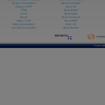
Zprávy o komoditách
Akcie Erste Bank
Zprávy o HDP
Akcie O2
ČNB
Akcie Kofola
Grexit
Akcie Apple
Brexit
Akcie Facebook
Volby v USA
Akcie BMW
Video zpravodajství
Akcie GE
Investiční komentáře
Akcie Moneta
Tvorba apl