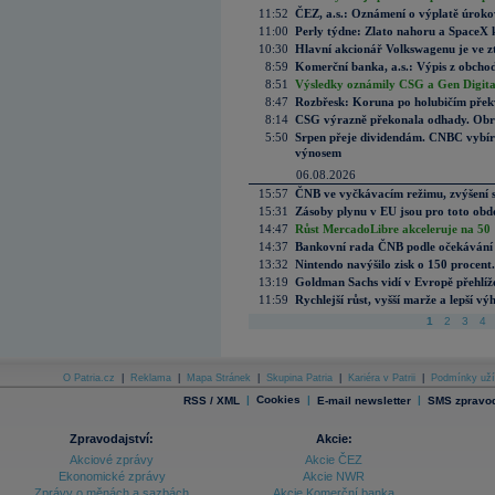
11:52
ČEZ, a.s.: Oznámení o výplatě úrok
11:00
Perly týdne: Zlato nahoru a SpaceX 
10:30
Hlavní akcionář Volkswagenu je ve z
8:59
Komerční banka, a.s.: Výpis z obchod
8:51
Výsledky oznámily CSG a Gen Digital
8:47
Rozbřesk: Koruna po holubičím přek
8:14
CSG výrazně překonala odhady. Obran
5:50
Srpen přeje dividendám. CNBC vybírá
výnosem
06.08.2026
15:57
ČNB ve vyčkávacím režimu, zvýšení s
15:31
Zásoby plynu v EU jsou pro toto obdo
14:47
Růst MercadoLibre akceleruje na 50 %
14:37
Bankovní rada ČNB podle očekávání 
13:32
Nintendo navýšilo zisk o 150 procen
13:19
Goldman Sachs vidí v Evropě přehlíže
11:59
Rychlejší růst, vyšší marže a lepší v
1
2
3
4
O Patria.cz
|
Reklama
|
Mapa Stránek
|
Skupina Patria
|
Kariéra v Patrii
|
Podmínky uží
|
Cookies
|
|
RSS / XML
E-mail newsletter
SMS zpravod
Zpravodajství:
Akcie:
Akciové zprávy
Akcie ČEZ
Ekonomické zprávy
Akcie NWR
Zprávy o měnách a sazbách
Akcie Komerční banka