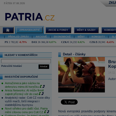
ZKU
PÁTEK 07.08.2026
ZPRAVODAJSTVÍ
AKCIE & FONDY
MĚNY & SAZBY
KOMODIT
|
PŘEHLED ZPRÁV
|
AKCIOVÉ
|
EKONOMICKÉ
|
MĚNY
|
KOMODITY
|
SL
PX
2 782,82
-0,79%
DAX
26 366,58
0,87%
CZK/€
24,232
0,02%
CZK/$
20,941
-0,43%
Detail - články
HLEDAT V KOMENTÁŘÍCH
Bru
Kop
Pokročilé hledání
hledat
14.11
INVESTIČNÍ DOPORUČENÍ
Autor
AstraZeneca jako sázka na
defenzivu mimo AI horečku
Arista Networks: AI může firmě
zajistit příznivý vítr do zad
Analytický radar: Colt CZ roste díky
vyšší marži, širší integraci i
stabilnějšímu byznysu
Nové střelivo pro další růst. Patria
Nová evropská pravidla podpory kinemat
mění cílovou cenu pro Colt CZ
Goldman Sachs: Je dobrý okamžik