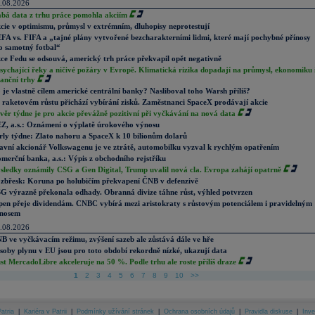
.08.2026
abá data z trhu práce pomohla akciím
cie v optimismu, průmysl v extrémním, dluhopisy neprotestují
FA vs. FIFA a „tajné plány vytvořené bezcharakterními lidmi, které mají pochybné přínosy
o samotný fotbal“
ce Fedu se odsouvá, americký trh práce překvapil opět negativně
sychající řeky a ničivé požáry v Evropě. Klimatická rizika dopadají na průmysl, ekonomiku 
nanční trhy
 je vlastně cílem americké centrální banky? Nasliboval toho Warsh příliš?
 raketovém růstu přichází vybírání zisků. Zaměstnanci SpaceX prodávají akcie
věr týdne je pro akcie převážně pozitivní při vyčkávání na nová data
Z, a.s.: Oznámení o výplatě úrokového výnosu
rly týdne: Zlato nahoru a SpaceX k 10 bilionům dolarů
avní akcionář Volkswagenu je ve ztrátě, automobilku vyzval k rychlým opatřením
merční banka, a.s.: Výpis z obchodního rejstříku
sledky oznámily CSG a Gen Digital, Trump uvalil nová cla. Evropa zahájí opatrně
zbřesk: Koruna po holubičím překvapení ČNB v defenzivě
G výrazně překonala odhady. Obranná divize táhne růst, výhled potvrzen
pen přeje dividendám. CNBC vybírá mezi aristokraty s růstovým potenciálem i pravidelným
nosem
.08.2026
B ve vyčkávacím režimu, zvýšení sazeb ale zůstává dále ve hře
soby plynu v EU jsou pro toto období rekordně nízké, ukazují data
st MercadoLibre akceleruje na 50 %. Podle trhu ale roste příliš draze
1
2
3
4
5
6
7
8
9
10
>>
atria
|
Kariéra v Patrii
|
Podmínky užívání stránek
|
Ochrana osobních údajů
|
Pravidla diskuse
|
Inve