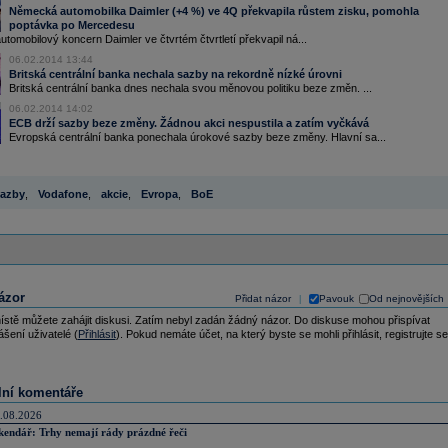
Německá automobilka Daimler (+4 %) ve 4Q překvapila růstem zisku, pomohla
poptávka po Mercedesu
omobilový koncern Daimler ve čtvrtém čtvrtletí překvapil ná...
06.02.2014 13:44
Britská centrální banka nechala sazby na rekordně nízké úrovni
Britská centrální banka dnes nechala svou měnovou politiku beze změn. ...
06.02.2014 14:02
ECB drží sazby beze změny. Žádnou akci nespustila a zatím vyčkává
Evropská centrální banka ponechala úrokové sazby beze změny. Hlavní sa...
azby
,
Vodafone
,
akcie
,
Evropa
,
BoE
ázor
Přidat názor
Pavouk
Od nejnovějších
|
ístě můžete zahájit diskusi. Zatím nebyl zadán žádný názor. Do diskuse mohou přispívat
ášení uživatelé (
Přihlásit
). Pokud nemáte účet, na který byste se mohli přihlásit, registrujte se
lní komentáře
.08.2026
kendář: Trhy nemají rády prázdné řeči