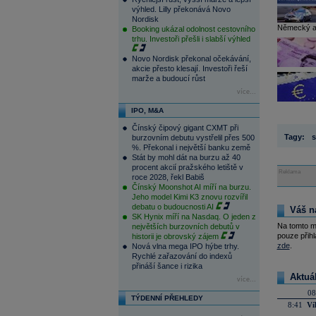
výhled. Lilly překonává Novo
Nordisk
Německý aut
Booking ukázal odolnost cestovního
trhu. Investoři přešli i slabší výhled
Novo Nordisk překonal očekávání,
akcie přesto klesají. Investoři řeší
marže a budoucí růst
více...
IPO, M&A
Čínský čipový gigant CXMT při
Tagy:
s
burzovním debutu vystřelil přes 500
%. Překonal i největší banku země
Stát by mohl dát na burzu až 40
procent akcií pražského letiště v
Reklama
roce 2028, řekl Babiš
Čínský Moonshot AI míří na burzu.
Jeho model Kimi K3 znovu rozvířil
debatu o budoucnosti AI
Váš n
SK Hynix míří na Nasdaq. O jeden z
Na tomto m
největších burzovních debutů v
pouze přihl
historii je obrovský zájem
zde
.
Nová vlna mega IPO hýbe trhy.
Rychlé zařazování do indexů
přináší šance i rizika
Aktuá
více...
08
TÝDENNÍ PŘEHLEDY
8:41
Ví