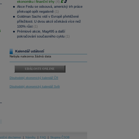
ekonomiku i finanční trhy
(4)
Akce Fedu se odsouvá, americký trh práce
překvapil opět negativně
(1)
Goldman Sachs vidí v Evropě přehlížené
příležitosti. U dvou akcií očekává více než
100% růst
(1)
i
Prémiové akcie, Mag495 a další
pokračování současného cyklu
(1)
Kalendář událostí
Nebyla nalezena žádná data
UDÁLOSTI ONLINE
Dlouhodobý ekonomický kalendář ČR
Dlouhodobý ekonomický kalendář Svět
stiční disclaimer
|
Náměty
|
FAQ
|
Skupina ČSOB