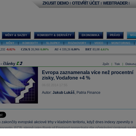
ZKUSIT DEMO
OTEVŘÍT ÚČET
WEBTRADER
|
|
|
MĚNY & SAZBY
KOMODITY & DERIVÁTY
EKONOMIKA
PRÁVO
MOJ
|
MĚNY
|
KOMODITY
|
SLOUPKY
|
ROZHOVORY
|
VIDEO
|
MONITORING
|
,232
-0,02%
CZK/$
20,966
0,00%
AU
4 339,26
0,00%
BRT
83,08
4,61%
 - články
Zpět
Tisk
Diskutu
|
|
Evropa zaznamenala více než procentní
zisky, Vodafone +4 %
06.02.2014 17:55
Autor:
Jakub Lukáš
, Patria Finance
zakončily evropské akciové trhy v kladném teritoriu, když dnes indexy zpevnily o
procento. ECB, stejně jako Bank of England ponechala dle očekávání úrokové sazb
cích úrovních, a to 0,25 %, resp.