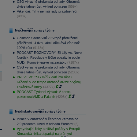
CSG výrazně překonala odhady. Obranná
divize táhne růst, výhled potvrzen
(559x)
Víkendář: Trhy nemají rády prázdné řeči
(493x)
Nejčtenější zprávy týdne
Goldman Sachs vidí v Evropě přehlížené
příležitosti. U dvou akcií očekává více než
100% růst
(9118x)
PODCAST ROZHOVORY: Eli Lilly vs. Novo
Nordisk. Revoluce v léčbě obezity je podle
MUDr. Kunové teprve na začátku
(7187x)
CSG výrazně překonala odhady. Obranná
divize táhne růst, výhled potvrzen
(5233x)
PREVIEW: CSG míří k dalšímu růstu.
Klíčové bude tempo obranné divize a vývoj
zakázkové knihy
(4377x)
PODCAST Týdenní výhled: V centru
pozornosti AMD a Palantir
(4208x)
Nejdiskutovanější zprávy týdne
Inflace v eurozóně v červenci vzrostla na
2,9 procenta, uvedl v odhadu Eurostat
(5)
Vysychající řeky a ničivé požáry v Evropě.
Klimatická rizika dopadají na průmysl,