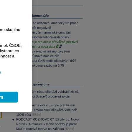
Související komentáře
Akce Fedu se odsouvá, americký trh práce
překvapil opět negativně
pro skupinu
Co je vlastně cílem americké centrální
banky? Nasliboval toho Warsh příliš?
Závěr týdne je pro akcie převážně pozitivní
ránek ČSOB,
při vyčkávání na nová data
kytnout co
ČNB ve vyčkávacím režimu, zvýšení
innost a
sazeb ale zůstává dále ve hře
Bankovní rada ČNB podle očekávání drží
základní úrokovou sazbu na 3,75
procentech
a
Nejčtenější zprávy dne
Po raketovém růstu přichází vybírání zisků.
ím
Zaměstnanci SpaceX prodávají akcie
(897x)
Goldman Sachs vidí v Evropě přehlížené
příležitosti. U dvou akcií očekává více než
100% růst
(889x)
PODCAST ROZHOVORY: Eli Lilly vs. Novo
Nordisk. Revoluce v léčbě obezity je podle
MUDr. Kunové teprve na začátku
(654x)