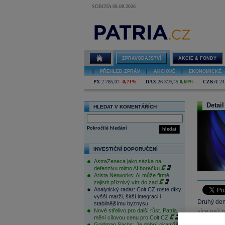
SOBOTA 08.08.2026
ZPRAVODAJSTVÍ
AKCIE & FONDY
|
PŘEHLED ZPRÁV
|
AKCIOVÉ
|
EKONOMICKÉ
PX
2 785,07
-0,71%
DAX
26 319,45
0,69%
CZK/€
24
Detail
HLEDAT V KOMENTÁŘÍCH
Pokročilé hledání
hledat
INVESTIČNÍ DOPORUČENÍ
AstraZeneca jako sázka na
defenzivu mimo AI horečku
Arista Networks: AI může firmě
zajistit příznivý vítr do zad
Analytický radar: Colt CZ roste díky
vyšší marži, širší integraci i
Druhý den 
stabilnějšímu byznysu
Nové střelivo pro další růst. Patria
více než 
mění cílovou cenu pro Colt CZ
na stávají
Goldman Sachs: Je dobrý okamžik