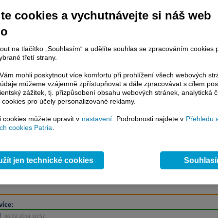
te cookies a vychutnávejte si náš web
no
račování článku je dostupné jen klientům placených služeb
Patria Plus
/
estor Plus
případně uživatelům platformy
Patria Direct
. Pokud jste klientem
nout na tlačítko „Souhlasím“ a udělíte souhlas se zpracováním cookies 
hto služeb, potom je nutné se
Přihlásit
.
brané třetí strany.
ámci placeného informačního servisu získáte
ám mohli poskytnout více komfortu při prohlížení všech webových st
řístup ke
kompletnímu zpravodajství
to údaje můžeme vzájemně zpřístupňovat a dále zpracovávat s cílem pos
.patria.cz bez jakýchkoliv omezení. Veškeré
lientský zážitek, tj. přizpůsobení obsahu webových stránek, analytická č
rávy, komentáře a horké zprávy jsou
 cookies pro účely personalizované reklamy.
brazovány terminálovou metodou (bez nutnosti obnovovat stránku) bez
ždění a v plné verzi.
si cookies můžete upravit v
nastavení
. Podrobnosti najdete v
Přehledu 
h cookies Patria
.
en zpravodajství, ale i další služby získáte v Patria Plus / Investor Plus -
sms
e-mailové
zpravodajství,
data
z finančních trhů v reálném čase, kompletní
lytický servis
, rozsáhlé
databáze
časových řad ke stažení,
prognózy
žít jen technické cookies
Souhlas
oje a
valuace
, ekonomické
fundamenty
,
nástroje
a
kalkulátory
...
více
více:
06.02.2014 10:57