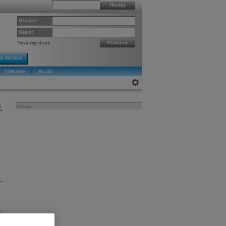
Hledej
Uživatel:
Heslo:
Nová registrace
Přihlásit
E PATRIA
DISKUSE
|
BLOG
j
Reklama
y