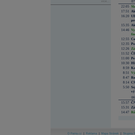
07
více...
22:05
Sl
17:51
Ak
16:20
UE
pr
15:35
Ak
14:46
Vy
fi
12:55
Co
12:35
Po
12:26
Zá
11:52
ČE
11:00
Pe
10:30
Hl
8:59
Ko
8:51
Vý
8:47
Ro
8:14
CS
5:50
Sr
vý
06
15:57
ČN
15:31
Zá
14:47
Rů
O Patria.cz
|
Reklama
|
Mapa Stránek
|
Skupina P