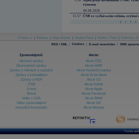
5:50
Srpen přeje dividendám. CNBC vybírá
výnosem
06.08.2026
15:57
ČNB ve vyčkávacím režimu, zvýšení s
1
2
3
4
O Patria.cz
|
Reklama
|
Mapa Stránek
|
Skupina Patria
|
Kariéra v Patrii
|
Podmínky uží
|
Cookies
|
|
RSS / XML
E-mail newsletter
SMS zpravod
Zpravodajství:
Akcie:
Akciové zprávy
Akcie ČEZ
Ekonomické zprávy
Akcie NWR
Zprávy o měnách a sazbách
Akcie Komerční banka
Zprávy o komoditách
Akcie Erste Bank
Zprávy o HDP
Akcie O2
ČNB
Akcie Kofola
Grexit
Akcie Apple
Brexit
Akcie Facebook
Volby v USA
Akcie BMW
Video zpravodajství
Akcie GE
Investiční komentáře
Akcie Moneta
Tvorba apl