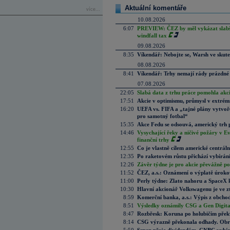
Aktuální komentáře
více...
10.08.2026
6:07
PREVIEW: ČEZ by měl vykázat slabší 
windfall tax
09.08.2026
8:35
Víkendář: Nebojte se, Warsh ve skute
08.08.2026
8:41
Víkendář: Trhy nemají rády prázdné 
07.08.2026
22:05
Slabá data z trhu práce pomohla akc
17:51
Akcie v optimismu, průmysl v extrémn
16:20
UEFA vs. FIFA a „tajné plány vytvoř
pro samotný fotbal“
15:35
Akce Fedu se odsouvá, americký trh 
14:46
Vysychající řeky a ničivé požáry v E
finanční trhy
12:55
Co je vlastně cílem americké centrál
12:35
Po raketovém růstu přichází vybírán
12:26
Závěr týdne je pro akcie převážně po
11:52
ČEZ, a.s.: Oznámení o výplatě úrok
11:00
Perly týdne: Zlato nahoru a SpaceX 
10:30
Hlavní akcionář Volkswagenu je ve z
8:59
Komerční banka, a.s.: Výpis z obchod
8:51
Výsledky oznámily CSG a Gen Digital
8:47
Rozbřesk: Koruna po holubičím přek
8:14
CSG výrazně překonala odhady. Obran