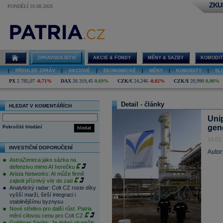
ZKU
PONDĚLÍ 10.08.2026
ZPRAVODAJSTVÍ
AKCIE & FONDY
MĚNY & SAZBY
KOMODIT
|
PŘEHLED ZPRÁV
|
AKCIOVÉ
|
EKONOMICKÉ
|
MĚNY
|
KOMODITY
|
SL
PX
2 785,07
-0,71%
DAX
26 319,45
0,69%
CZK/€
24,246
-0,02%
CZK/$
20,990
0,08%
Detail - články
HLEDAT V KOMENTÁŘÍCH
Uni
gene
Pokročilé hledání
hledat
14.02
INVESTIČNÍ DOPORUČENÍ
Autor
AstraZeneca jako sázka na
defenzivu mimo AI horečku
Arista Networks: AI může firmě
zajistit příznivý vítr do zad
Analytický radar: Colt CZ roste díky
vyšší marži, širší integraci i
stabilnějšímu byznysu
Nové střelivo pro další růst. Patria
mění cílovou cenu pro Colt CZ
Goldman Sachs: Je dobrý okamžik