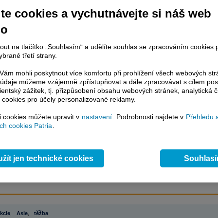
te cookies a vychutnávejte si náš web
no
račování článku je dostupné jen klientům placených služeb
Patria Plus
/
estor Plus
případně uživatelům platformy
Patria Direct
. Pokud jste klientem
nout na tlačítko „Souhlasím“ a udělíte souhlas se zpracováním cookies 
hto služeb, potom je nutné se
Přihlásit
.
brané třetí strany.
ámci placeného informačního servisu získáte
ám mohli poskytnout více komfortu při prohlížení všech webových st
řístup ke
kompletnímu zpravodajství
to údaje můžeme vzájemně zpřístupňovat a dále zpracovávat s cílem pos
.patria.cz bez jakýchkoliv omezení. Veškeré
lientský zážitek, tj. přizpůsobení obsahu webových stránek, analytická č
rávy, komentáře a horké zprávy jsou
 cookies pro účely personalizované reklamy.
brazovány terminálovou metodou (bez nutnosti obnovovat stránku) bez
si cookies můžete upravit v
nastavení
. Podrobnosti najdete v
Přehledu 
ždění a v plné verzi.
h cookies Patria
.
en zpravodajství, ale i další služby získáte v Patria Plus / Investor Plus -
sms
e-mailové
zpravodajství,
data
z finančních trhů v reálném čase, kompletní
lytický servis
, rozsáhlé
databáze
časových řad ke stažení,
prognózy
žít jen technické cookies
Souhlas
oje a
valuace
, ekonomické
fundamenty
,
nástroje
a
kalkulátory
...
více
kcie
,
Asie
,
těžba