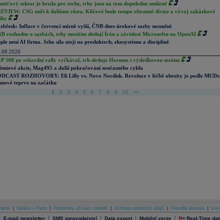
měťový sektor je brzda pro techy, trhy jsou na tom dopoledne smíšeně
EVIEW: CSG míří k dalšímu růstu. Klíčové bude tempo obranné divize a vývoj zakázkové
ihy
zbřesk: Inflace v červenci mírně vyšší, ČNB dnes úrokové sazby nezmění
B rozhodne o sazbách, trhy mezitím sledují Írán a závislost Microsoftu na OpenAI
ple není AI firma. Jeho síla stojí na produktech, ekosystému a disciplíně
.08.2026
P 500 po rekordní rally vyčkával, trh sleduje Hormuz i výsledkovou sezónu
émiové akcie, Mag495 a další pokračování současného cyklu
DCAST ROZHOVORY: Eli Lilly vs. Novo Nordisk. Revoluce v léčbě obezity je podle MUDr
nové teprve na začátku
1
2
3
4
5
6
7
8
9
10
>>
atria
|
Kariéra v Patrii
|
Podmínky užívání stránek
|
Ochrana osobních údajů
|
Pravidla diskuse
|
Inve
|
|
|
|
|
E-mail newsletter
SMS zpravodajství
Data export
Mobilní verze
R
=
Real-Time dat