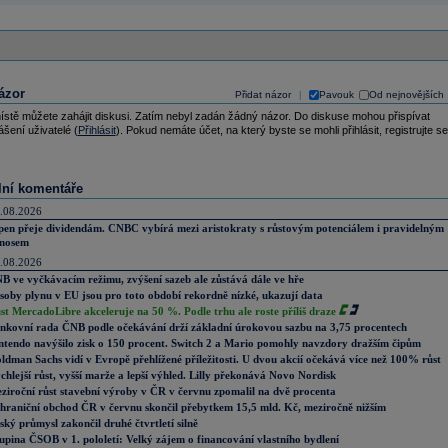
ázor
Přidat názor
Pavouk
Od nejnovějších
|
ístě můžete zahájit diskusi. Zatím nebyl zadán žádný názor. Do diskuse mohou přispívat
ášení uživatelé (
Přihlásit
). Pokud nemáte účet, na který byste se mohli přihlásit, registrujte se
lní komentáře
.08.2026
pen přeje dividendám. CNBC vybírá mezi aristokraty s růstovým potenciálem i pravidelným
nosem
.08.2026
B ve vyčkávacím režimu, zvýšení sazeb ale zůstává dále ve hře
soby plynu v EU jsou pro toto období rekordně nízké, ukazují data
st MercadoLibre akceleruje na 50 %. Podle trhu ale roste příliš draze
nkovní rada ČNB podle očekávání drží základní úrokovou sazbu na 3,75 procentech
ntendo navýšilo zisk o 150 procent. Switch 2 a Mario pomohly navzdory dražším čipům
ldman Sachs vidí v Evropě přehlížené příležitosti. U dvou akcií očekává více než 100% růst
chlejší růst, vyšší marže a lepší výhled. Lilly překonává Novo Nordisk
ziroční růst stavební výroby v ČR v červnu zpomalil na dvě procenta
hraniční obchod ČR v červnu skončil přebytkem 15,5 mld. Kč, meziročně nižším
ský průmysl zakončil druhé čtvrtletí silně
upina ČSOB v 1. pololetí: Velký zájem o financování vlastního bydlení