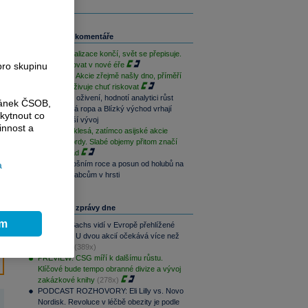
Související komentáře
Levná globalizace končí, svět se přepisuje.
pro skupinu
Jak investovat v nové éře
JPMorgan: Akcie zřejmě našly dno, příměří
s Íránem oživuje chuť riskovat
Jen úlevné oživení, hodnotí analytici růst
ránek ČSOB,
akcií. Drahá ropa a Blízký východ vrhají
kytnout co
stín na další vývoj
innost a
Bitcoin dál klesá, zatímco asijské akcie
lámou rekordy. Slabé objemy přitom značí
další propad
a
Zisky v letošním roce a posun od holubů na
střeše k vrabcům v hrsti
Nejčtenější zprávy dne
ím
Goldman Sachs vidí v Evropě přehlížené
příležitosti. U dvou akcií očekává více než
100% růst
(389x)
PREVIEW: CSG míří k dalšímu růstu.
Klíčové bude tempo obranné divize a vývoj
zakázkové knihy
(278x)
PODCAST ROZHOVORY: Eli Lilly vs. Novo
Nordisk. Revoluce v léčbě obezity je podle