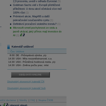
2,9 procenta, uvedl v odhadu Eurostat
(5)
Goldman Sachs vidí v Evropě přehlížené
příležitosti. U dvou akcií očekává více než
100% růst
(1)
Prémiové akcie, Mag495 a další
pokračování současného cyklu
(1)
Definitivní proražení stoletého trendu?
(1)
Microsoft smetl pochybnosti ze stolu a
jasně ukázal, jaký přínos mají investice do
AI
(1)
.
Kalendář událostí
Čas
Událost
8:00
DE - Průmyslová výroba, y/y
14:30
USA - Míra nezaměstnanosti, s.a.
14:30
USA - Průměrná hodinová mzda, y/y
14:30
USA - Změna počtu prac. míst
UDÁLOSTI ONLINE
Dlouhodobý ekonomický kalendář ČR
Dlouhodobý ekonomický kalendář Svět
stiční disclaimer
|
Náměty
|
FAQ
|
Skupina ČSOB
a
|
=
placený obsah