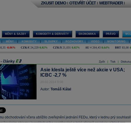
ZKUSIT DEMO
OTEVŘÍT ÚČET
WEBTRADER
|
|
|
MĚNY & SAZBY
KOMODITY & DERIVÁTY
EKONOMIKA
PRÁVO
MOJ
|
MĚNY
|
KOMODITY
|
SLOUPKY
|
ROZHOVORY
|
VIDEO
|
MONITORING
|
48,35
-0,06%
CZK/€
24,229
0,02%
CZK/$
21,031
0,02%
AU
4 264,43
0,64%
BRT
83,08
 - články
Zpět
Tisk
Diskutu
|
|
Asie klesla ještě více než akcie v USA;
ICBC -2,7 %
20.02.2014 9:08
Autor:
Tomáš Kálal
u obchodování včera ublížilo zveřejnění jednání FEDu, který v lednu prý souhlasil
snižováním objemu kvantitativního uvolňování a také zřejmě reviduje výhled pro
sazbu.