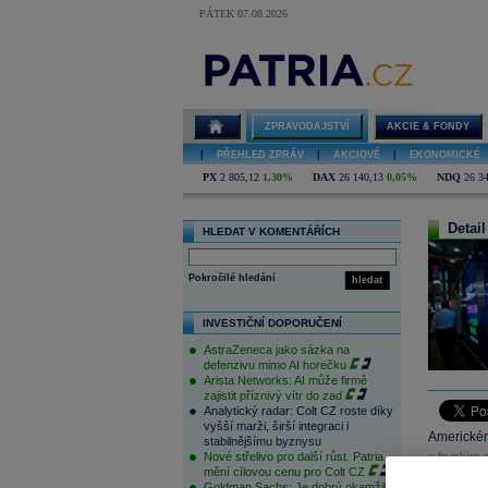
PÁTEK 07.08.2026
ZPRAVODAJSTVÍ
AKCIE & FONDY
|
PŘEHLED ZPRÁV
|
AKCIOVÉ
|
EKONOMICKÉ
PX
2 805,12
1,30%
DAX
26 140,13
0,05%
NDQ
26 3
Detail
HLEDAT V KOMENTÁŘÍCH
Pokročilé hledání
hledat
INVESTIČNÍ DOPORUČENÍ
AstraZeneca jako sázka na
defenzivu mimo AI horečku
Arista Networks: AI může firmě
zajistit příznivý vítr do zad
Analytický radar: Colt CZ roste díky
vyšší marži, širší integraci i
Americkém
stabilnějšímu byznysu
Nové střelivo pro další růst. Patria
s trvalým 
mění cílovou cenu pro Colt CZ
úrokovou 
Goldman Sachs: Je dobrý okamžik