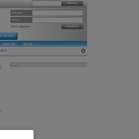
Hledej
Uživatel:
Heslo:
Nová registrace
Přihlásit
E PATRIA
DISKUSE
|
BLOG
4,61%
j
Reklama