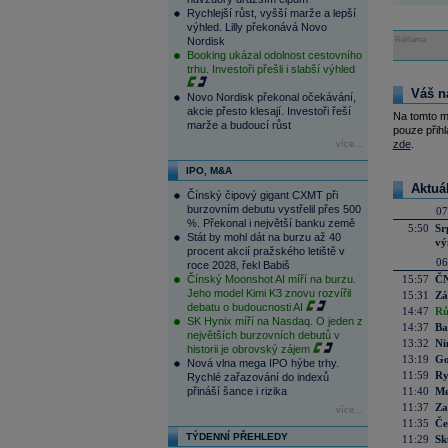
Rychlejší růst, vyšší marže a lepší
výhled. Lilly překonává Novo
Nordisk
Reklama
Booking ukázal odolnost cestovního
trhu. Investoři přešli i slabší výhled
Váš n
Novo Nordisk překonal očekávání,
akcie přesto klesají. Investoři řeší
Na tomto m
marže a budoucí růst
pouze přihl
zde
.
více...
IPO, M&A
Aktuá
Čínský čipový gigant CXMT při
burzovním debutu vystřelil přes 500
07
%. Překonal i největší banku země
5:50
Sr
Stát by mohl dát na burzu až 40
vý
procent akcií pražského letiště v
06
roce 2028, řekl Babiš
Čínský Moonshot AI míří na burzu.
15:57
ČN
Jeho model Kimi K3 znovu rozvířil
15:31
Zá
debatu o budoucnosti AI
14:47
Rů
SK Hynix míří na Nasdaq. O jeden z
14:37
Ba
největších burzovních debutů v
13:32
Ni
historii je obrovský zájem
13:19
Go
Nová vlna mega IPO hýbe trhy.
11:59
Ry
Rychlé zařazování do indexů
přináší šance i rizika
11:40
Me
11:37
Za
více...
11:35
Če
TÝDENNÍ PŘEHLEDY
11:29
Sk