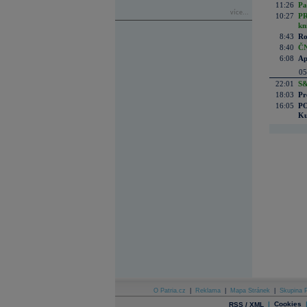
11:26
Pa
více...
10:27
PR
kn
8:43
Ro
8:40
ČN
6:08
Ap
05
22:01
S&
18:03
Pr
16:05
PO
Ku
O Patria.cz
|
Reklama
|
Mapa Stránek
|
Skupina P
|
Cookies
RSS / XML