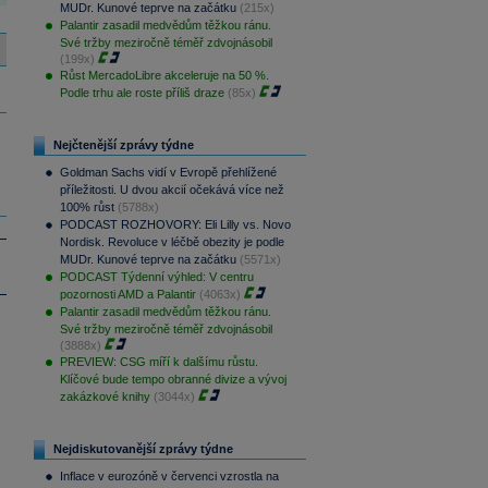
MUDr. Kunové teprve na začátku
(215x)
Palantir zasadil medvědům těžkou ránu.
Své tržby meziročně téměř zdvojnásobil
(199x)
Růst MercadoLibre akceleruje na 50 %.
Podle trhu ale roste příliš draze
(85x)
Nejčtenější zprávy týdne
Goldman Sachs vidí v Evropě přehlížené
příležitosti. U dvou akcií očekává více než
100% růst
(5788x)
PODCAST ROZHOVORY: Eli Lilly vs. Novo
Nordisk. Revoluce v léčbě obezity je podle
MUDr. Kunové teprve na začátku
(5571x)
PODCAST Týdenní výhled: V centru
pozornosti AMD a Palantir
(4063x)
Palantir zasadil medvědům těžkou ránu.
Své tržby meziročně téměř zdvojnásobil
(3888x)
PREVIEW: CSG míří k dalšímu růstu.
Klíčové bude tempo obranné divize a vývoj
zakázkové knihy
(3044x)
Nejdiskutovanější zprávy týdne
Inflace v eurozóně v červenci vzrostla na