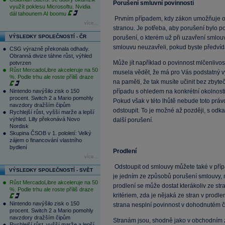
Porušení smluvní povinnosti
využít poklesu Microsoftu. Nvidia
dál tahounem AI boomu
Prvním případem, kdy zákon umožňuje od
více...
stranou. Je potřeba, aby porušení bylo po
VÝSLEDKY SPOLEČNOSTÍ - ČR
porušení, o kterém už při uzavření smlou
smlouvu neuzavřeli, pokud byste předvída
CSG výrazně překonala odhady.
Obranná divize táhne růst, výhled
Může jít například o povinnost mlčenlivost
potvrzen
Růst MercadoLibre akceleruje na 50
musela vědět, že má pro Vás podstatný v
%. Podle trhu ale roste příliš draze
na paměti, že tak musíte učinit bez zby
Nintendo navýšilo zisk o 150
případu s ohledem na konkrétní okolnosti zv
procent. Switch 2 a Mario pomohly
Pokud však v této lhůtě nebude toto právo
navzdory dražším čipům
odstoupit. To je možné až později, s odk
Rychlejší růst, vyšší marže a lepší
výhled. Lilly překonává Novo
další porušení.
Nordisk
Skupina ČSOB v 1. pololetí: Velký
zájem o financování vlastního
bydlení
Prodlení
více...
Odstoupit od smlouvy můžete také v přípa
VÝSLEDKY SPOLEČNOSTÍ - SVĚT
je jedním ze způsobů porušení smlouvy, m
Růst MercadoLibre akceleruje na 50
prodlení se může dostat kterákoliv ze stra
%. Podle trhu ale roste příliš draze
kritériem, zda je nějaká ze stran v prodle
Nintendo navýšilo zisk o 150
strana nesplní povinnost v dohodnutém ča
procent. Switch 2 a Mario pomohly
navzdory dražším čipům
Stranám jsou, shodně jako v obchodním 
Rychlejší růst, vyšší marže a lepší