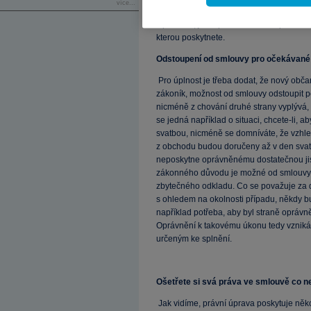
více...
bezodkladně poté, kdy se o porušení dozví
k prodlení, jste oprávněni odstoupit až 
kterou poskytnete.
Odstoupení od smlouvy pro očekávané
Pro úplnost je třeba dodat, že nový obč
zákoník, možnost od smlouvy odstoupit po
nicméně z chování druhé strany vyplývá, 
se jedná například o situaci, chcete-li, 
svatbou, nicméně se domníváte, že vzhle
z obchodu budou doručeny až v den svatb
neposkytne oprávněnému dostatečnou jist
zákonného důvodu je možné od smlouvy o
zbytečného odkladu. Co se považuje za d
s ohledem na okolnosti případu, někdy b
například potřeba, aby byl straně oprávn
Oprávnění k takovému úkonu tedy vzniká 
určeným ke splnění.
Ošetřete si svá práva ve smlouvě co n
Jak vidíme, právní úprava poskytuje něk