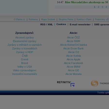
14:47
Růst MercadoLibre akceleruje na 50 %
1
2
3
4
O Patria.cz
|
Reklama
|
Mapa Stránek
|
Skupina Patria
|
Kariéra v Patrii
|
Podmínky uží
|
Cookies
|
|
RSS / XML
E-mail newsletter
SMS zpravod
Zpravodajství:
Akcie:
Akciové zprávy
Akcie ČEZ
Ekonomické zprávy
Akcie NWR
Zprávy o měnách a sazbách
Akcie Komerční banka
Zprávy o komoditách
Akcie Erste Bank
Zprávy o HDP
Akcie O2
ČNB
Akcie Kofola
Grexit
Akcie Apple
Brexit
Akcie Facebook
Volby v USA
Akcie BMW
Video zpravodajství
Akcie GE
Investiční komentáře
Akcie Moneta
Tvorba apl