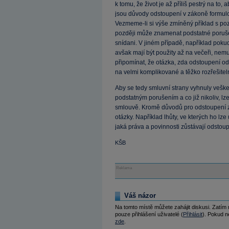
k tomu, že život je až příliš pestrý na to
jsou důvody odstoupení v zákoně formulo
Vezmeme-li si výše zmíněný příklad s po
později může znamenat podstatné poruš
snídani. V jiném případě, například pokud
avšak mají být použity až na večeři, nem
připomínat, že otázka, zda odstoupení od
na velmi komplikované a těžko rozřešitel
Aby se tedy smluvní strany vyhnuly veš
podstatným porušením a co již nikoliv, lz
smlouvě. Kromě důvodů pro odstoupení z
otázky. Například lhůty, ve kterých ho lz
jaká práva a povinnosti zůstávají odsto
KŠB
Reklama
Váš názor
Na tomto místě můžete zahájit diskusi. Zatím
pouze přihlášení uživatelé (
Přihlásit
). Pokud ne
zde
.