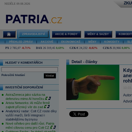
ZKU
NEDĚLE 09.08.2026
ZPRAVODAJSTVÍ
AKCIE & FONDY
MĚNY & SAZBY
KOMODIT
|
PŘEHLED ZPRÁV
|
AKCIOVÉ
|
EKONOMICKÉ
|
MĚNY
|
KOMODITY
|
SL
PX
2 785,07
-0,71%
DAX
26 319,45
0,69%
CZK/€
24,232
-0,02%
CZK/$
20,966
0,00%
Detail - články
HLEDAT V KOMENTÁŘÍCH
Kdy
ane
Pokročilé hledání
hledat
rohl
INVESTIČNÍ DOPORUČENÍ
10.03
AstraZeneca jako sázka na
Autor
defenzivu mimo AI horečku
Advok
Arista Networks: AI může firmě
zajistit příznivý vítr do zad
Analytický radar: Colt CZ roste díky
vyšší marži, širší integraci i
stabilnějšímu byznysu
Nové střelivo pro další růst. Patria
mění cílovou cenu pro Colt CZ
Goldman Sachs: Je dobrý okamžik