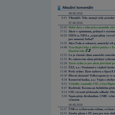
Aktuální komentáře
08.08.2026
8:41
Víkendář: Trhy nemají rády prázdné 
07.08.2026
22:05
Slabá data z trhu práce pomohla akc
17:51
Akcie v optimismu, průmysl v extrémn
16:20
UEFA vs. FIFA a „tajné plány vytvoř
pro samotný fotbal“
15:35
Akce Fedu se odsouvá, americký trh 
14:46
Vysychající řeky a ničivé požáry v E
finanční trhy
12:55
Co je vlastně cílem americké centrál
12:35
Po raketovém růstu přichází vybírán
12:26
Závěr týdne je pro akcie převážně po
11:52
ČEZ, a.s.: Oznámení o výplatě úrok
11:00
Perly týdne: Zlato nahoru a SpaceX 
10:30
Hlavní akcionář Volkswagenu je ve z
8:59
Komerční banka, a.s.: Výpis z obchod
8:51
Výsledky oznámily CSG a Gen Digital
8:47
Rozbřesk: Koruna po holubičím přek
8:14
CSG výrazně překonala odhady. Obran
5:50
Srpen přeje dividendám. CNBC vybírá
výnosem
06.08.2026
15:57
ČNB ve vyčkávacím režimu, zvýšení s
15:31
Zásoby plynu v EU jsou pro toto obdo