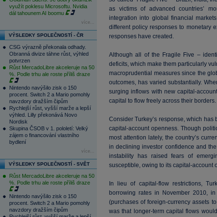
využít poklesu Microsoftu. Nvidia
as victims of advanced countries’ mon
dál tahounem AI boomu
integration into global financial marke
více...
different policy responses to monetary ex
VÝSLEDKY SPOLEČNOSTÍ - ČR
responses have created.
CSG výrazně překonala odhady.
Obranná divize táhne růst, výhled
Although all of the Fragile Five – ident
potvrzen
deficits, which make them particularly vul
Růst MercadoLibre akceleruje na 50
macroprudential measures since the global
%. Podle trhu ale roste příliš draze
outcomes, has varied substantially. Whe
Nintendo navýšilo zisk o 150
surging inflows with new capital-accoun
procent. Switch 2 a Mario pomohly
capital to flow freely across their borders.
navzdory dražším čipům
Rychlejší růst, vyšší marže a lepší
výhled. Lilly překonává Novo
Consider Turkey’s response, which has 
Nordisk
capital-account openness. Though politi
Skupina ČSOB v 1. pololetí: Velký
zájem o financování vlastního
most attention lately, the country’s curr
bydlení
in declining investor confidence and the
více...
instability has raised fears of emergi
VÝSLEDKY SPOLEČNOSTÍ - SVĚT
susceptible, owing to its capital-account
Růst MercadoLibre akceleruje na 50
%. Podle trhu ale roste příliš draze
In lieu of capital-flow restrictions, T
borrowing rates in November 2010, in o
Nintendo navýšilo zisk o 150
(purchases of foreign-currency assets to
procent. Switch 2 a Mario pomohly
navzdory dražším čipům
was that longer-term capital flows would
Rychlejší růst, vyšší marže a lepší