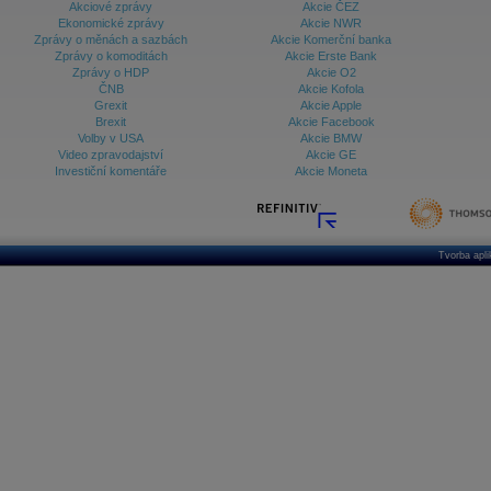
Akciové zprávy
Akcie ČEZ
Ekonomické zprávy
Akcie NWR
Zprávy o měnách a sazbách
Akcie Komerční banka
Zprávy o komoditách
Akcie Erste Bank
Zprávy o HDP
Akcie O2
ČNB
Akcie Kofola
Grexit
Akcie Apple
Brexit
Akcie Facebook
Volby v USA
Akcie BMW
Video zpravodajství
Akcie GE
Investiční komentáře
Akcie Moneta
Tvorba apl