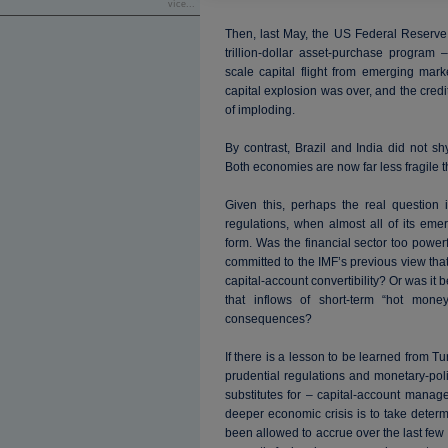
více...
Then, last May, the US Federal Reserve a
trillion-dollar asset-purchase program –
scale capital flight from emerging mar
capital explosion was over, and the credi
of imploding.
By contrast, Brazil and India did not sh
Both economies are now far less fragile 
Given this, perhaps the real question 
regulations, when almost all of its em
form. Was the financial sector too powerf
committed to the IMF’s previous view that
capital-account convertibility? Or was it
that inflows of short-term “hot mone
consequences?
If there is a lesson to be learned from Tu
prudential regulations and monetary-po
substitutes for – capital-account manag
deeper economic crisis is to take determ
been allowed to accrue over the last few ye