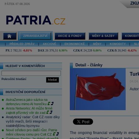
ZKU
PÁTEK 07.08.2026
ZPRAVODAJSTVÍ
AKCIE & FONDY
MĚNY & SAZBY
KOMODIT
|
PŘEHLED ZPRÁV
|
AKCIOVÉ
|
EKONOMICKÉ
|
MĚNY
|
KOMODITY
|
SL
PX
2 782,51
-0,81%
DAX
26 376,51
0,90%
CZK/€
24,228
0,00%
CZK/$
20,943
-0,42%
Detail - články
HLEDAT V KOMENTÁŘÍCH
Tur
Pokročilé hledání
hledat
04.04
Autor
INVESTIČNÍ DOPORUČENÍ
AstraZeneca jako sázka na
defenzivu mimo AI horečku
Arista Networks: AI může firmě
zajistit příznivý vítr do zad
Analytický radar: Colt CZ roste díky
vyšší marži, širší integraci i
stabilnějšímu byznysu
Nové střelivo pro další růst. Patria
The ongoing financial volatility in eme
mění cílovou cenu pro Colt CZ
so-called “Fragile Five” – Brazil, India, 
Goldman Sachs: Je dobrý okamžik