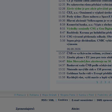
12:55
Co je vlastně cílem americké centrál
12:35
Po raketovém růstu přichází vybírán
12:26
Závěr týdne je pro akcie převážně po
11:52
ČEZ, a.s.: Oznámení o výplatě úrok
11:00
Perly týdne: Zlato nahoru a SpaceX 
10:30
Hlavní akcionář Volkswagenu je ve z
8:59
Komerční banka, a.s.: Výpis z obchod
8:51
Výsledky oznámily CSG a Gen Digital
8:47
Rozbřesk: Koruna po holubičím přek
8:14
CSG výrazně překonala odhady. Obran
5:50
Srpen přeje dividendám. CNBC vybírá
výnosem
06.08.2026
15:57
ČNB ve vyčkávacím režimu, zvýšení s
15:31
Zásoby plynu v EU jsou pro toto obdo
14:47
Růst MercadoLibre akceleruje na 50 %
14:37
Bankovní rada ČNB podle očekávání 
13:32
Nintendo navýšilo zisk o 150 procen
13:19
Goldman Sachs vidí v Evropě přehlíže
11:59
Rychlejší růst, vyšší marže a lepší v
1
2
3
4
O Patria.cz
|
Reklama
|
Mapa Stránek
|
Skupina Patria
|
Kariéra v Patrii
|
Podmínky uží
|
Cookies
|
|
RSS / XML
E-mail newsletter
SMS zpravod
Zpravodajství:
Akcie: