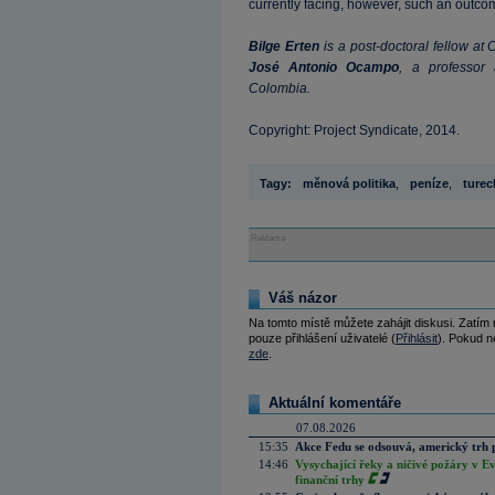
currently facing, however, such an outcome
Bilge Erten
is a post-doctoral fellow at
José Antonio Ocampo
, a professor 
Colombia.
Copyright: Project Syndicate, 2014.
Tagy:
měnová politika
,
peníze
,
turec
Reklama
Váš názor
Na tomto místě můžete zahájit diskusi. Zatím
pouze přihlášení uživatelé (
Přihlásit
). Pokud ne
zde
.
Aktuální komentáře
07.08.2026
15:35
Akce Fedu se odsouvá, americký trh 
14:46
Vysychající řeky a ničivé požáry v E
finanční trhy