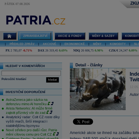
ZKU
PÁTEK 07.08.2026
ZPRAVODAJSTVÍ
AKCIE & FONDY
MĚNY & SAZBY
KOMODIT
|
PŘEHLED ZPRÁV
|
AKCIOVÉ
|
EKONOMICKÉ
|
MĚNY
|
KOMODITY
|
SL
PX
2 785,07
-0,71%
DAX
26 319,45
0,69%
NDQ
26 606,75
0,98%
CZK/€
24,247
0,09%
Detail - články
HLEDAT V KOMENTÁŘÍCH
Ind
Twit
Pokročilé hledání
hledat
12.05
INVESTIČNÍ DOPORUČENÍ
Autor
AstraZeneca jako sázka na
defenzivu mimo AI horečku
Arista Networks: AI může firmě
zajistit příznivý vítr do zad
Analytický radar: Colt CZ roste díky
vyšší marži, širší integraci i
stabilnějšímu byznysu
Nové střelivo pro další růst. Patria
Americké akcie se ihned na začátku toh
mění cílovou cenu pro Colt CZ
Indexu
S&P
500 stačí k dosažení další 
Goldman Sachs: Je dobrý okamžik