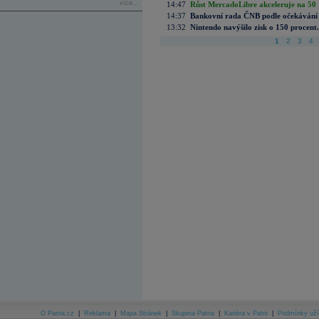
více...
14:47
Růst MercadoLibre akceleruje na 50 %
14:37
Bankovní rada ČNB podle očekávání 
13:32
Nintendo navýšilo zisk o 150 procen
1
2
3
4
O Patria.cz
|
Reklama
|
Mapa Stránek
|
Skupina Patria
|
Kariéra v Patrii
|
Podmínky uží