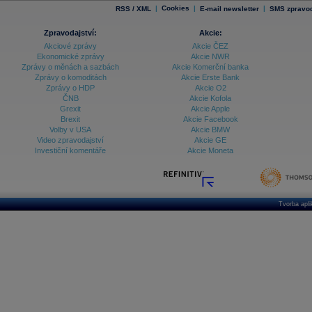
|
Cookies
|
|
RSS / XML
E-mail newsletter
SMS zpravod
Zpravodajství:
Akcie:
Akciové zprávy
Akcie ČEZ
Ekonomické zprávy
Akcie NWR
Zprávy o měnách a sazbách
Akcie Komerční banka
Zprávy o komoditách
Akcie Erste Bank
Zprávy o HDP
Akcie O2
ČNB
Akcie Kofola
Grexit
Akcie Apple
Brexit
Akcie Facebook
Volby v USA
Akcie BMW
Video zpravodajství
Akcie GE
Investiční komentáře
Akcie Moneta
Tvorba apl