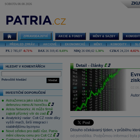
ZKU
SOBOTA 08.08.2026
ZPRAVODAJSTVÍ
AKCIE & FONDY
MĚNY & SAZBY
KOMODIT
|
PŘEHLED ZPRÁV
|
AKCIOVÉ
|
EKONOMICKÉ
|
MĚNY
|
KOMODITY
|
SL
PX
2 785,07
-0,71%
DAX
26 319,45
0,69%
NDQ
26 690,62
1,30%
CZK/€
24,224
-0,02%
Detail - články
HLEDAT V KOMENTÁŘÍCH
Evr
zis
Pokročilé hledání
hledat
02.06
INVESTIČNÍ DOPORUČENÍ
Autor
AstraZeneca jako sázka na
defenzivu mimo AI horečku
Arista Networks: AI může firmě
zajistit příznivý vítr do zad
Analytický radar: Colt CZ roste díky
vyšší marži, širší integraci i
stabilnějšímu byznysu
Dlouho očekávaný týden, v průběhu kter
Nové střelivo pro další růst. Patria
mění cílovou cenu pro Colt CZ
od pondělka. Podpůrnou informací byla jis
Goldman Sachs: Je dobrý okamžik