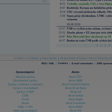
více...
8:51
Výsledky oznámily CSG a Gen Digital
8:47
Rozbřesk: Koruna po holubičím přek
8:14
CSG výrazně překonala odhady. Obran
5:50
Srpen přeje dividendám. CNBC vybírá
výnosem
06.08.2026
15:57
ČNB ve vyčkávacím režimu, zvýšení s
15:31
Zásoby plynu v EU jsou pro toto obdo
14:47
Růst MercadoLibre akceleruje na 50 %
14:37
Bankovní rada ČNB podle očekávání 
1
2
3
4
O Patria.cz
|
Reklama
|
Mapa Stránek
|
Skupina Patria
|
Kariéra v Patrii
|
Podmínky uží
|
Cookies
|
|
RSS / XML
E-mail newsletter
SMS zpravod
Zpravodajství:
Akcie:
Akciové zprávy
Akcie ČEZ
Ekonomické zprávy
Akcie NWR
Zprávy o měnách a sazbách
Akcie Komerční banka
Zprávy o komoditách
Akcie Erste Bank
Zprávy o HDP
Akcie O2
ČNB
Akcie Kofola
Grexit
Akcie Apple
Brexit
Akcie Facebook
Volby v USA
Akcie BMW
Video zpravodajství
Akcie GE