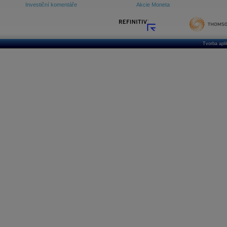
Investiční komentáře
Akcie Moneta
Tvorba apl