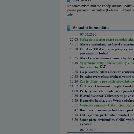
Na tomto místě můžete zahájit diskusi. Zatím
pouze přihlášení uživatelé (
Přihlásit
). Pokud ne
zde
.
Aktuální komentáře
07.08.2026
22:05
Slabá data z trhu práce pomohla akc
17:51
Akcie v optimismu, průmysl v extrémn
16:20
UEFA vs. FIFA a „tajné plány vytvoř
pro samotný fotbal“
15:35
Akce Fedu se odsouvá, americký trh 
14:46
Vysychající řeky a ničivé požáry v E
finanční trhy
12:55
Co je vlastně cílem americké centrál
12:35
Po raketovém růstu přichází vybírán
12:26
Závěr týdne je pro akcie převážně po
11:52
ČEZ, a.s.: Oznámení o výplatě úrok
11:00
Perly týdne: Zlato nahoru a SpaceX 
10:30
Hlavní akcionář Volkswagenu je ve z
8:59
Komerční banka, a.s.: Výpis z obchod
8:51
Výsledky oznámily CSG a Gen Digital
8:47
Rozbřesk: Koruna po holubičím přek
8:14
CSG výrazně překonala odhady. Obran
5:50
Srpen přeje dividendám. CNBC vybírá
výnosem
06.08.2026