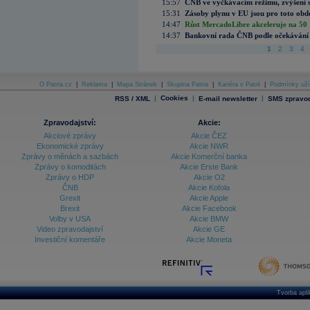
15:57
ČNB ve vyčkávacím režimu, zvýšení s
15:31
Zásoby plynu v EU jsou pro toto obdo
14:47
Růst MercadoLibre akceleruje na 50 %
14:37
Bankovní rada ČNB podle očekávání 
1
2
3
4
O Patria.cz
|
Reklama
|
Mapa Stránek
|
Skupina Patria
|
Kariéra v Patrii
|
Podmínky uží
|
Cookies
|
|
RSS / XML
E-mail newsletter
SMS zpravod
Zpravodajství:
Akcie:
Akciové zprávy
Akcie ČEZ
Ekonomické zprávy
Akcie NWR
Zprávy o měnách a sazbách
Akcie Komerční banka
Zprávy o komoditách
Akcie Erste Bank
Zprávy o HDP
Akcie O2
ČNB
Akcie Kofola
Grexit
Akcie Apple
Brexit
Akcie Facebook
Volby v USA
Akcie BMW
Video zpravodajství
Akcie GE
Investiční komentáře
Akcie Moneta
Tvorba apl