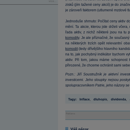
více...
zisků (jím tažené ceny akcií) je do značné
je zároveň faktorem (utlumené mzdové tla
Jednoduše shrnuto: Počítat ceny aktiv d
mění. Ta akcie, kterou jste drželi včera,
řada aktiv, z nichž některé jsou na tu
komodity
. Je ale příznačné, že současný 
na některých trzích opět relevantní oba
komodit
(tedy dřívějšího hlavního kandid
na to, jak pochybný indikátor bychom vy
aktiv. Při tom, jakou máme schopnost tv
přirozené, že chceme ochránit sami sebe
Pozn.: Jiří Soustružník je aktivní inv
investicemi. Jeho sloupky nejsou poskyt
spolupracovníkem Patrie, jeho názory se
Tagy:
Inflace
,
dluhopis
,
dividenda
,
Reklama
Váš názor