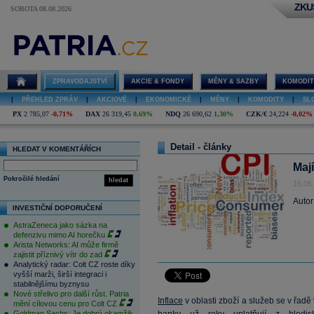
ZKU
SOBOTA 08.08.2026
ZPRAVODAJSTVÍ
AKCIE & FONDY
MĚNY & SAZBY
KOMODIT
|
PŘEHLED ZPRÁV
|
AKCIOVÉ
|
EKONOMICKÉ
|
MĚNY
|
KOMODITY
|
SL
PX
2 785,07
-0,71%
DAX
26 319,45
0,69%
NDQ
26 690,62
1,30%
CZK/€
24,224
-0,02%
Detail - články
HLEDAT V KOMENTÁŘÍCH
Mají
Pokročilé hledání
hledat
16.06
Autor
INVESTIČNÍ DOPORUČENÍ
AstraZeneca jako sázka na
defenzivu mimo AI horečku
Arista Networks: AI může firmě
zajistit příznivý vítr do zad
Analytický radar: Colt CZ roste díky
vyšší marži, širší integraci i
stabilnějšímu byznysu
Nové střelivo pro další růst. Patria
Inflace
v oblasti zboží a služeb se v řadě
mění cílovou cenu pro Colt CZ
Goldman Sachs: Je dobrý okamžik