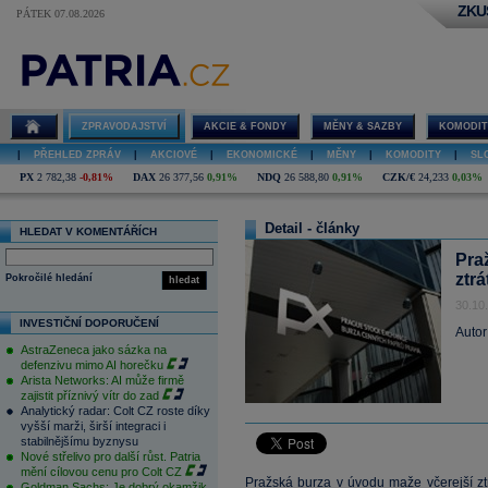
ZKU
PÁTEK 07.08.2026
ZPRAVODAJSTVÍ
AKCIE & FONDY
MĚNY & SAZBY
KOMODIT
|
PŘEHLED ZPRÁV
|
AKCIOVÉ
|
EKONOMICKÉ
|
MĚNY
|
KOMODITY
|
SL
PX
2 782,38
-0,81%
DAX
26 377,56
0,91%
NDQ
26 588,80
0,91%
CZK/€
24,233
0,03%
Detail - články
HLEDAT V KOMENTÁŘÍCH
Pra
ztrá
Pokročilé hledání
hledat
30.10
INVESTIČNÍ DOPORUČENÍ
Autor
AstraZeneca jako sázka na
defenzivu mimo AI horečku
Arista Networks: AI může firmě
zajistit příznivý vítr do zad
Analytický radar: Colt CZ roste díky
vyšší marži, širší integraci i
stabilnějšímu byznysu
Nové střelivo pro další růst. Patria
mění cílovou cenu pro Colt CZ
Pražská burza v úvodu maže včerejší zt
Goldman Sachs: Je dobrý okamžik