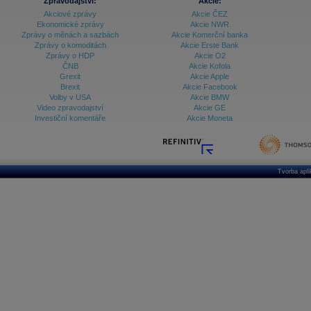
Zpravodajství:
Akcie:
Akciové zprávy
Akcie ČEZ
Ekonomické zprávy
Akcie NWR
Zprávy o měnách a sazbách
Akcie Komerční banka
Zprávy o komoditách
Akcie Erste Bank
Zprávy o HDP
Akcie O2
ČNB
Akcie Kofola
Grexit
Akcie Apple
Brexit
Akcie Facebook
Volby v USA
Akcie BMW
Video zpravodajství
Akcie GE
Investiční komentáře
Akcie Moneta
Tvorba apl