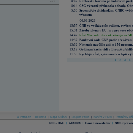
8:47
Rozbřesk: Koruna po holubičím přek
více...
8:14
CSG výrazně překonala odhady. Obran
5:50
Srpen přeje dividendám. CNBC vybírá
výnosem
06.08.2026
15:57
ČNB ve vyčkávacím režimu, zvýšení s
15:31
Zásoby plynu v EU jsou pro toto obdo
14:47
Růst MercadoLibre akceleruje na 50 %
14:37
Bankovní rada ČNB podle očekávání 
13:32
Nintendo navýšilo zisk o 150 procen
13:19
Goldman Sachs vidí v Evropě přehlíže
11:59
Rychlejší růst, vyšší marže a lepší v
1
2
3
4
O Patria.cz
|
Reklama
|
Mapa Stránek
|
Skupina Patria
|
Kariéra v Patrii
|
Podmínky uží
|
Cookies
|
|
RSS / XML
E-mail newsletter
SMS zpravod